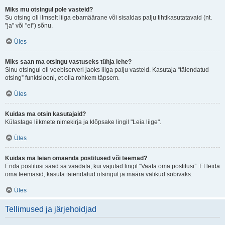
Miks mu otsingul pole vasteid?
Su otsing oli ilmselt liiga ebamäärane või sisaldas palju tihtikasutatavaid (nt.
"ja" või "ei") sõnu.
Üles
Miks saan ma otsingu vastuseks tühja lehe?
Sinu otsingul oli veebiserveri jaoks liiga palju vasteid. Kasutaja “täiendatud
otsing” funktsiooni, et olla rohkem täpsem.
Üles
Kuidas ma otsin kasutajaid?
Külastage liikmete nimekirja ja klõpsake lingil "Leia liige".
Üles
Kuidas ma leian omaenda postitused või teemad?
Enda postitusi saad sa vaadata, kui vajutad lingil “Vaata oma postitusi”. Et leida
oma teemasid, kasuta täiendatud otsingut ja määra valikud sobivaks.
Üles
Tellimused ja järjehoidjad