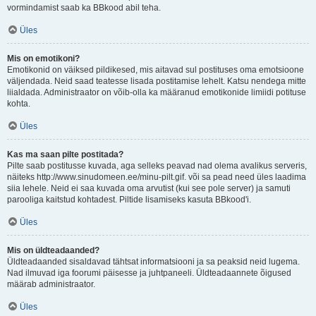
vormindamist saab ka BBkood abil teha.
Üles
Mis on emotikoni?
Emotikonid on väiksed pildikesed, mis aitavad sul postituses oma emotsioone
väljendada. Neid saad teatesse lisada postitamise lehelt. Katsu nendega mitte
liialdada. Administraator on võib-olla ka määranud emotikonide limiidi potituse
kohta.
Üles
Kas ma saan pilte postitada?
Pilte saab postitusse kuvada, aga selleks peavad nad olema avalikus serveris,
näiteks http://www.sinudomeen.ee/minu-pilt.gif. või sa pead need üles laadima
siia lehele. Neid ei saa kuvada oma arvutist (kui see pole server) ja samuti
parooliga kaitstud kohtadest. Piltide lisamiseks kasuta BBkood'i.
Üles
Mis on üldteadaanded?
Üldteadaanded sisaldavad tähtsat informatsiooni ja sa peaksid neid lugema.
Nad ilmuvad iga foorumi päisesse ja juhtpaneeli. Üldteadaannete õigused
määrab administraator.
Üles