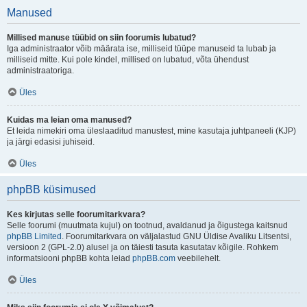
Manused
Millised manuse tüübid on siin foorumis lubatud?
Iga administraator võib määrata ise, milliseid tüüpe manuseid ta lubab ja
milliseid mitte. Kui pole kindel, millised on lubatud, võta ühendust
administraatoriga.
Üles
Kuidas ma leian oma manused?
Et leida nimekiri oma üleslaaditud manustest, mine kasutaja juhtpaneeli (KJP)
ja järgi edasisi juhiseid.
Üles
phpBB küsimused
Kes kirjutas selle foorumitarkvara?
Selle foorumi (muutmata kujul) on tootnud, avaldanud ja õigustega kaitsnud
phpBB Limited
. Foorumitarkvara on väljalastud GNU Üldise Avaliku Litsentsi,
versioon 2 (GPL-2.0) alusel ja on täiesti tasuta kasutatav kõigile. Rohkem
informatsiooni phpBB kohta leiad
phpBB.com
veebilehelt.
Üles