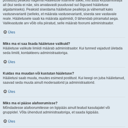
postitust) peaksid nägema
Hääletuse lisamine
sakki, mis asub kirjutamisvälja
all (kui seda ei näe, siis arvatavasti puuduvad sul õigused hääletuse
algatamiseks). Peaksid sisestama hääletuse pealkirja ja vähemalt kaks
vastusevarianti (selleks, et määrata vastusevarianti, sisesta see vastavale
reale. Hääletusele saab ka määrata ajalimiidi, 0 tähendab piiramatut aega.
Valikvastuste arv võib olla piiratud, selle määrab foorumi administraator.
Üles
Miks ma ei saa lisada hääletuse valikuid?
Hääletuse valikute limiidi määrab administraator. Kui tunned vajadust ületada
seda limiiti, kontakteeru administraatoriga.
Üles
Kuidas ma muudan või kustutan hääletuse?
Hääletusi saab muuta, muutes esimest postitust. Kui keegi on juba hääletanud,
saavad seda muuta ainult moderaatorid ja administraatorid.
Üles
Miks ma ei pääse alafoorumisse?
Mõndadesse alafoorumitesse on ligipääs ainult teatud kasutajatel või
gruppidel. Võta ühendust administraatoriga, et saada ligipääs.
Üles