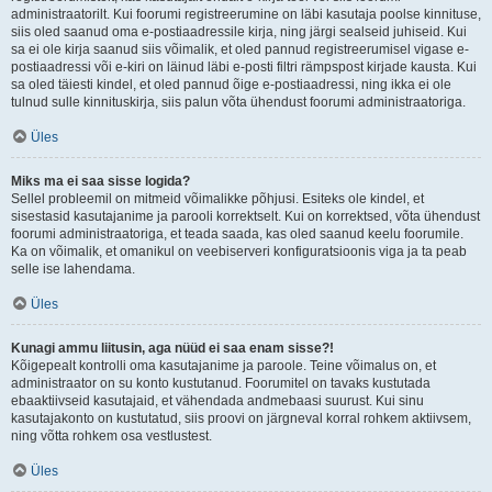
administraatorilt. Kui foorumi registreerumine on läbi kasutaja poolse kinnituse,
siis oled saanud oma e-postiaadressile kirja, ning järgi sealseid juhiseid. Kui
sa ei ole kirja saanud siis võimalik, et oled pannud registreerumisel vigase e-
postiaadressi või e-kiri on läinud läbi e-posti filtri rämpspost kirjade kausta. Kui
sa oled täiesti kindel, et oled pannud õige e-postiaadressi, ning ikka ei ole
tulnud sulle kinnituskirja, siis palun võta ühendust foorumi administraatoriga.
Üles
Miks ma ei saa sisse logida?
Sellel probleemil on mitmeid võimalikke põhjusi. Esiteks ole kindel, et
sisestasid kasutajanime ja parooli korrektselt. Kui on korrektsed, võta ühendust
foorumi administraatoriga, et teada saada, kas oled saanud keelu foorumile.
Ka on võimalik, et omanikul on veebiserveri konfiguratsioonis viga ja ta peab
selle ise lahendama.
Üles
Kunagi ammu liitusin, aga nüüd ei saa enam sisse?!
Kõigepealt kontrolli oma kasutajanime ja paroole. Teine võimalus on, et
administraator on su konto kustutanud. Foorumitel on tavaks kustutada
ebaaktiivseid kasutajaid, et vähendada andmebaasi suurust. Kui sinu
kasutajakonto on kustutatud, siis proovi on järgneval korral rohkem aktiivsem,
ning võtta rohkem osa vestlustest.
Üles