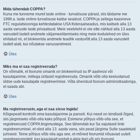
Mida tähendab COPPA?
Kuna me tunneme muret laste online - turvalisuse pärast, siis täidame me
1998.a. laste online turvalisuse kaitse seadust. COPPA ja sellega kaasneva
FTC regulatsiooniga kehtestatakse USA föderaalseadus, mis kaitseb alla 13
aasta vanuste laste privaatsust. Meie veebileht ei ole ette nähtud alla 13 aasta
vanustelt lastelt andmete väljameelitamiseks ning meie kodulehed on üles
ehitatud nii, et blokeerida andmete teadlik vastuvõtt alla 13 aasta vanustelt
lastelt alati, kui nõutakse vanusandmeid.
Üles
Miks ma ei saa registreeruda?
On võimalik, et foorumi omanik on blokeerinud su IP aadressi või
kasutajanime, millega üritasid registreeruda. Omanik võib olla keelustanud
üldse uute kasutajate registreerimise. Võta ühendust foorum administraatoriga,
et saada abi.
Üles
Ma registreerusin, aga ei saa sisse logida!
Kõigepealt kontrolli oma kasutajanime ja parooli. Kui need on kindlasti õiged,
siis järgmiseks võib-olla kaks põhjust. Esimene põhjus võib-olla see, et
registreerusid COPPA tingimustega. See tähendab kui Sa vajutasid linki
registreerumisel, et oled alla 13. aasta vana, siis pead järgima Sulle saadetuid
juhiseid. Teine põhjus võib olla aga see, et mõned foorumid nõuavad uutelt
registreerumistelt, kas kasutajalt endalt e-kirja teel või siis foorumi