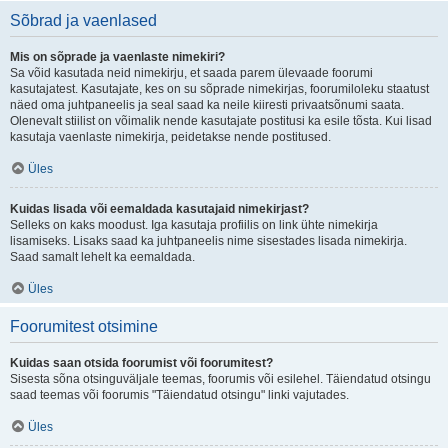
Sõbrad ja vaenlased
Mis on sõprade ja vaenlaste nimekiri?
Sa võid kasutada neid nimekirju, et saada parem ülevaade foorumi
kasutajatest. Kasutajate, kes on su sõprade nimekirjas, foorumiloleku staatust
näed oma juhtpaneelis ja seal saad ka neile kiiresti privaatsõnumi saata.
Olenevalt stiilist on võimalik nende kasutajate postitusi ka esile tõsta. Kui lisad
kasutaja vaenlaste nimekirja, peidetakse nende postitused.
Üles
Kuidas lisada või eemaldada kasutajaid nimekirjast?
Selleks on kaks moodust. Iga kasutaja profiilis on link ühte nimekirja
lisamiseks. Lisaks saad ka juhtpaneelis nime sisestades lisada nimekirja.
Saad samalt lehelt ka eemaldada.
Üles
Foorumitest otsimine
Kuidas saan otsida foorumist või foorumitest?
Sisesta sõna otsinguväljale teemas, foorumis või esilehel. Täiendatud otsingu
saad teemas või foorumis "Täiendatud otsingu" linki vajutades.
Üles