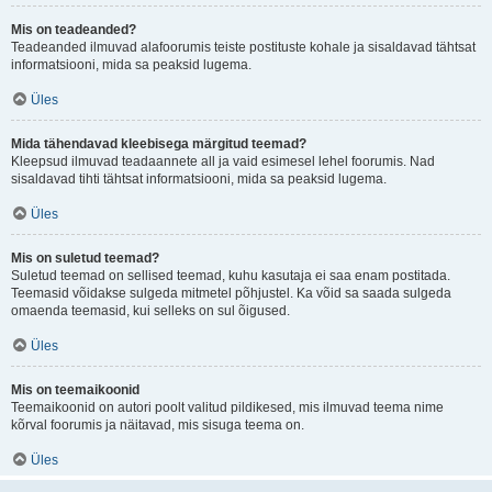
Mis on teadeanded?
Teadeanded ilmuvad alafoorumis teiste postituste kohale ja sisaldavad tähtsat
informatsiooni, mida sa peaksid lugema.
Üles
Mida tähendavad kleebisega märgitud teemad?
Kleepsud ilmuvad teadaannete all ja vaid esimesel lehel foorumis. Nad
sisaldavad tihti tähtsat informatsiooni, mida sa peaksid lugema.
Üles
Mis on suletud teemad?
Suletud teemad on sellised teemad, kuhu kasutaja ei saa enam postitada.
Teemasid võidakse sulgeda mitmetel põhjustel. Ka võid sa saada sulgeda
omaenda teemasid, kui selleks on sul õigused.
Üles
Mis on teemaikoonid
Teemaikoonid on autori poolt valitud pildikesed, mis ilmuvad teema nime
kõrval foorumis ja näitavad, mis sisuga teema on.
Üles