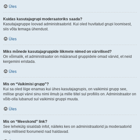
Üles
Kuidas kasutajagrupi moderaatoriks saada?
Kasutajagruppe loovad administraatorid. Kui oled huvitatud grupi loomisest,
siis võta temaga ühendust.
Üles
Miks mõnede kasutajagruppide liikmete nimed on värvilised?
On võimalik, et administraator on määranud gruppidele omad värvid, et neid
kergemini eristada.
Üles
Mis on “Vaikimisi grupp”?
Kui sa oled liige enamas kui ühes kasutajagrupis, on vaikimisi grupp see,
millise grupi värvi sinu nimi ilmub ja mille tiitel sul profiilis on. Administraator on
võib-olla lubanud sul vaikimisi gruppi muuta.
Üles
Mis on “Meeskond” link?
See lehekülg sisaldab infot, näiteks kes on administraatorid ja moderaatorid
ning milliseid foorumeid nad haldavad.