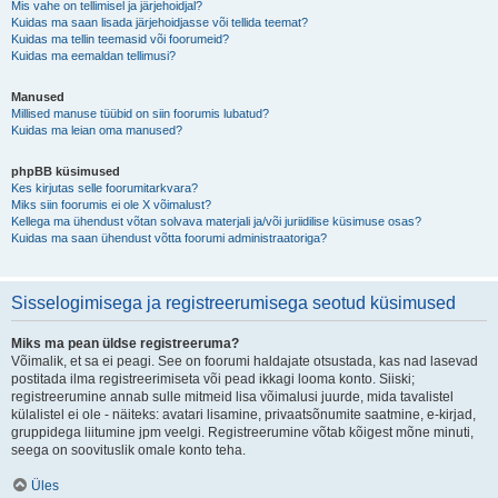
Mis vahe on tellimisel ja järjehoidjal?
Kuidas ma saan lisada järjehoidjasse või tellida teemat?
Kuidas ma tellin teemasid või foorumeid?
Kuidas ma eemaldan tellimusi?
Manused
Millised manuse tüübid on siin foorumis lubatud?
Kuidas ma leian oma manused?
phpBB küsimused
Kes kirjutas selle foorumitarkvara?
Miks siin foorumis ei ole X võimalust?
Kellega ma ühendust võtan solvava materjali ja/või juriidilise küsimuse osas?
Kuidas ma saan ühendust võtta foorumi administraatoriga?
Sisselogimisega ja registreerumisega seotud küsimused
Miks ma pean üldse registreeruma?
Võimalik, et sa ei peagi. See on foorumi haldajate otsustada, kas nad lasevad
postitada ilma registreerimiseta või pead ikkagi looma konto. Siiski;
registreerumine annab sulle mitmeid lisa võimalusi juurde, mida tavalistel
külalistel ei ole - näiteks: avatari lisamine, privaatsõnumite saatmine, e-kirjad,
gruppidega liitumine jpm veelgi. Registreerumine võtab kõigest mõne minuti,
seega on soovituslik omale konto teha.
Üles