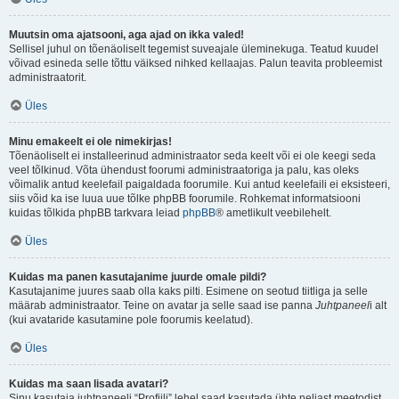
Muutsin oma ajatsooni, aga ajad on ikka valed!
Sellisel juhul on tõenäoliselt tegemist suveajale üleminekuga. Teatud kuudel
võivad esineda selle tõttu väiksed nihked kellaajas. Palun teavita probleemist
administraatorit.
Üles
Minu emakeelt ei ole nimekirjas!
Tõenäoliselt ei installeerinud administraator seda keelt või ei ole keegi seda
veel tõlkinud. Võta ühendust foorumi administraatoriga ja palu, kas oleks
võimalik antud keelefail paigaldada foorumile. Kui antud keelefaili ei eksisteeri,
siis võid ka ise luua uue tõlke phpBB foorumile. Rohkemat informatsiooni
kuidas tõlkida phpBB tarkvara leiad
phpBB
® ametlikult veebilehelt.
Üles
Kuidas ma panen kasutajanime juurde omale pildi?
Kasutajanime juures saab olla kaks pilti. Esimene on seotud tiitliga ja selle
määrab administraator. Teine on avatar ja selle saad ise panna
Juhtpaneel
i alt
(kui avataride kasutamine pole foorumis keelatud).
Üles
Kuidas ma saan lisada avatari?
Sinu kasutaja juhtpaneeli “Profiili” lehel saad kasutada ühte neljast meetodist,