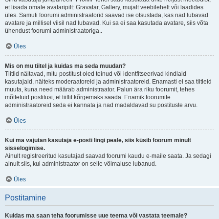
et lisada omale avataripilt: Gravatar, Gallery, mujalt veebilehelt või laadides
üles. Samuti foorumi administraatorid saavad ise otsustada, kas nad lubavad
avatare ja millisel viisil nad lubavad. Kui sa ei saa kasutada avatare, siis võta
ühendust foorumi administraatoriga..
Üles
Mis on mu tiitel ja kuidas ma seda muudan?
Tiitlid näitavad, mitu postitust oled teinud või identfitseerivad kindlaid
kasutajaid, näiteks moderaatoreid ja administraatoreid. Enamasti ei saa tiitleid
muuta, kuna need määrab administraator. Palun ära riku foorumit, tehes
mõttetuid postitusi, et tiitlit kõrgemaks saada. Enamik foorumite
administraatoreid seda ei kannata ja nad madaldavad su postituste arvu.
Üles
Kui ma vajutan kasutaja e-posti lingi peale, siis küsib foorum minult
sisselogimise.
Ainult registreeritud kasutajad saavad foorumi kaudu e-maile saata. Ja sedagi
ainult siis, kui administraator on selle võimaluse lubanud.
Üles
Postitamine
Kuidas ma saan teha foorumisse uue teema või vastata teemale?