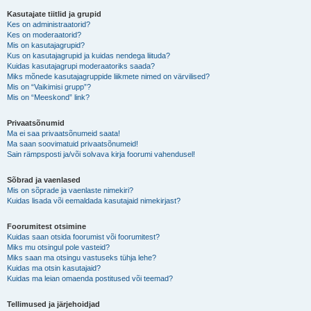
Kasutajate tiitlid ja grupid
Kes on administraatorid?
Kes on moderaatorid?
Mis on kasutajagrupid?
Kus on kasutajagrupid ja kuidas nendega liituda?
Kuidas kasutajagrupi moderaatoriks saada?
Miks mõnede kasutajagruppide liikmete nimed on värvilised?
Mis on “Vaikimisi grupp”?
Mis on “Meeskond” link?
Privaatsõnumid
Ma ei saa privaatsõnumeid saata!
Ma saan soovimatuid privaatsõnumeid!
Sain rämpsposti ja/või solvava kirja foorumi vahendusel!
Sõbrad ja vaenlased
Mis on sõprade ja vaenlaste nimekiri?
Kuidas lisada või eemaldada kasutajaid nimekirjast?
Foorumitest otsimine
Kuidas saan otsida foorumist või foorumitest?
Miks mu otsingul pole vasteid?
Miks saan ma otsingu vastuseks tühja lehe?
Kuidas ma otsin kasutajaid?
Kuidas ma leian omaenda postitused või teemad?
Tellimused ja järjehoidjad