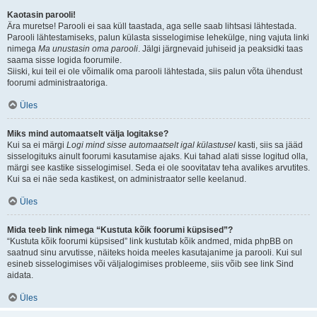
Kaotasin parooli!
Ära muretse! Parooli ei saa küll taastada, aga selle saab lihtsasi lähtestada.
Parooli lähtestamiseks, palun külasta sisselogimise lehekülge, ning vajuta linki
nimega
Ma unustasin oma parooli
. Jälgi järgnevaid juhiseid ja peaksidki taas
saama sisse logida foorumile.
Siiski, kui teil ei ole võimalik oma parooli lähtestada, siis palun võta ühendust
foorumi administraatoriga.
Üles
Miks mind automaatselt välja logitakse?
Kui sa ei märgi
Logi mind sisse automaatselt igal külastusel
kasti, siis sa jääd
sisselogituks ainult foorumi kasutamise ajaks. Kui tahad alati sisse logitud olla,
märgi see kastike sisselogimisel. Seda ei ole soovitatav teha avalikes arvutites.
Kui sa ei näe seda kastikest, on administraator selle keelanud.
Üles
Mida teeb link nimega “Kustuta kõik foorumi küpsised”?
“Kustuta kõik foorumi küpsised” link kustutab kõik andmed, mida phpBB on
saatnud sinu arvutisse, näiteks hoida meeles kasutajanime ja parooli. Kui sul
esineb sisselogimises või väljalogimises probleeme, siis võib see link Sind
aidata.
Üles