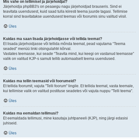
Mis vahe on tellimisel ja järjehoidjal?
Järjehoidja phpBB3's on peaaegu nagu järjehoidjad brauseris. Sind ei
teavitata uuendusest, kuid saad tulla kiiresti teema juurde tagasi. Tellimise
korral sind teavitatakse uuendusest teemas või foorumis sinu valitud viisil.
Üles
Kuidas ma saan lisada järjehoidjasse või tellida teemat?
Et lisada järjehoidjasse või tellida mõnda teemat, pead vajutama “Teema
seaded” menüü linki otsingulahtri kõrval.
Vastates teemasse, kui seade “Teavita mind, kui keegi on vastanud teemasse”
valik on valitud KJP-s samuti tellib automaatselt teema uuendused.
Üles
Kuidas ma tellin teemasid või foorumeid?
Et tellida foorumit, vajuta "Telli foorum" lingile. Et tellida teemat, vasta teemale,
kui tellimise valik on valitud postituse seadetes või vajuta nuppu "Telli teema".
Üles
Kuidas ma eemaldan tellimusi?
Et eemaldada tellimusi, mine kasutaja juhtpaneeli (KJP), ning järgi edasisi
juhiseid.
Üles