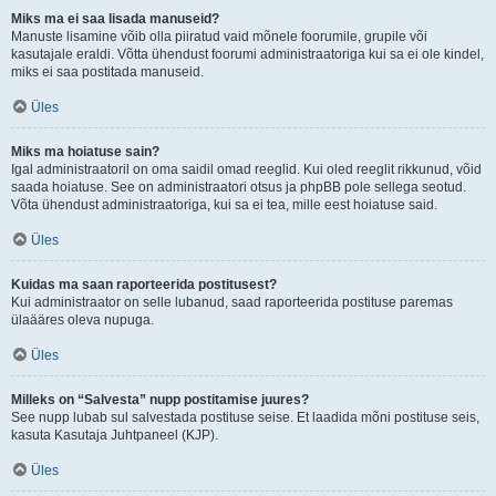
Miks ma ei saa lisada manuseid?
Manuste lisamine võib olla piiratud vaid mõnele foorumile, grupile või
kasutajale eraldi. Võtta ühendust foorumi administraatoriga kui sa ei ole kindel,
miks ei saa postitada manuseid.
Üles
Miks ma hoiatuse sain?
Igal administraatoril on oma saidil omad reeglid. Kui oled reeglit rikkunud, võid
saada hoiatuse. See on administraatori otsus ja phpBB pole sellega seotud.
Võta ühendust administraatoriga, kui sa ei tea, mille eest hoiatuse said.
Üles
Kuidas ma saan raporteerida postitusest?
Kui administraator on selle lubanud, saad raporteerida postituse paremas
ülaääres oleva nupuga.
Üles
Milleks on “Salvesta” nupp postitamise juures?
See nupp lubab sul salvestada postituse seise. Et laadida mõni postituse seis,
kasuta Kasutaja Juhtpaneel (KJP).
Üles