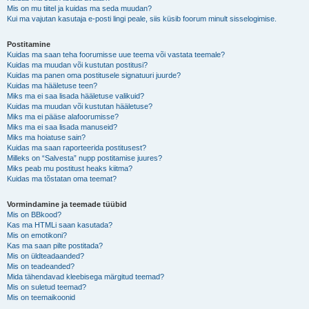
Mis on mu tiitel ja kuidas ma seda muudan?
Kui ma vajutan kasutaja e-posti lingi peale, siis küsib foorum minult sisselogimise.
Postitamine
Kuidas ma saan teha foorumisse uue teema või vastata teemale?
Kuidas ma muudan või kustutan postitusi?
Kuidas ma panen oma postitusele signatuuri juurde?
Kuidas ma hääletuse teen?
Miks ma ei saa lisada hääletuse valikuid?
Kuidas ma muudan või kustutan hääletuse?
Miks ma ei pääse alafoorumisse?
Miks ma ei saa lisada manuseid?
Miks ma hoiatuse sain?
Kuidas ma saan raporteerida postitusest?
Milleks on “Salvesta” nupp postitamise juures?
Miks peab mu postitust heaks kiitma?
Kuidas ma tõstatan oma teemat?
Vormindamine ja teemade tüübid
Mis on BBkood?
Kas ma HTMLi saan kasutada?
Mis on emotikoni?
Kas ma saan pilte postitada?
Mis on üldteadaanded?
Mis on teadeanded?
Mida tähendavad kleebisega märgitud teemad?
Mis on suletud teemad?
Mis on teemaikoonid