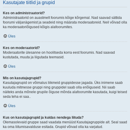
Kasutajate tiitlid ja grupid
Kes on administraatorid?
Administraatorid on auastmelt foorumis kõige kõrgemal. Nad saavad sättida
foorumi väljanägemist ja seadeid ning määrata moderaatoreid. Neil võivad olla
ka moderaatoriõigused kõigis alafoorumites.
Üles
Kes on moderaatorid?
Moderaatorite ülesanne on hoolitseda korra eest foorumis. Nad saavad
kustutada, muuta ja liigutada teemasid.
Üles
Mis on kasutajagrupid?
Kasutajagrupid on võimalus liikmeid gruppidesse jagada. Üks inimene saab
kuuluda mitmesse gruppi ning gruppidel saab olla eriõiguseid. Nii saab
näiteks anda mõnele grupile õiguse mõnda alafoorumite kasutada, kuigi teised
seda teha ei saa..
Üles
Kus on kasutajagrupid ja kuidas nendega liituda?
Olemasolevaid gruppe saad vaadata menüüst Kasutajagruppide alt. Seal saad
ka oma liitumisavalduse esitada. Grupid võivad olla ka varjatud.