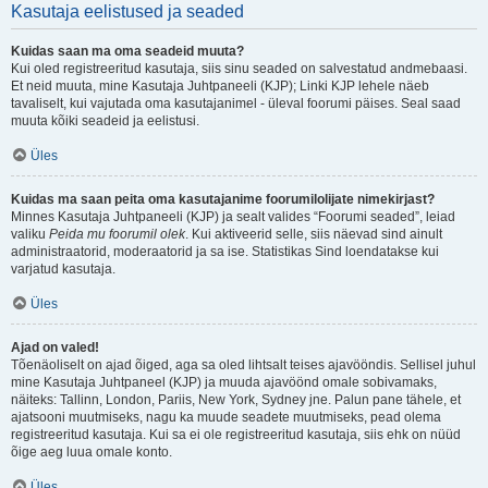
Kasutaja eelistused ja seaded
Kuidas saan ma oma seadeid muuta?
Kui oled registreeritud kasutaja, siis sinu seaded on salvestatud andmebaasi.
Et neid muuta, mine Kasutaja Juhtpaneeli (KJP); Linki KJP lehele näeb
tavaliselt, kui vajutada oma kasutajanimel - üleval foorumi päises. Seal saad
muuta kõiki seadeid ja eelistusi.
Üles
Kuidas ma saan peita oma kasutajanime foorumilolijate nimekirjast?
Minnes Kasutaja Juhtpaneeli (KJP) ja sealt valides “Foorumi seaded”, leiad
valiku
Peida mu foorumil olek
. Kui aktiveerid selle, siis näevad sind ainult
administraatorid, moderaatorid ja sa ise. Statistikas Sind loendatakse kui
varjatud kasutaja.
Üles
Ajad on valed!
Tõenäoliselt on ajad õiged, aga sa oled lihtsalt teises ajavööndis. Sellisel juhul
mine Kasutaja Juhtpaneel (KJP) ja muuda ajavöönd omale sobivamaks,
näiteks: Tallinn, London, Pariis, New York, Sydney jne. Palun pane tähele, et
ajatsooni muutmiseks, nagu ka muude seadete muutmiseks, pead olema
registreeritud kasutaja. Kui sa ei ole registreeritud kasutaja, siis ehk on nüüd
õige aeg luua omale konto.
Üles