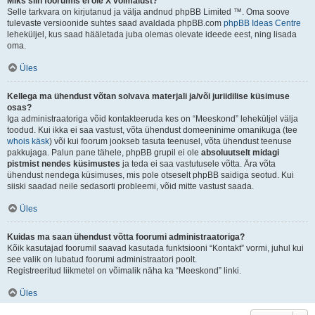
Miks siin foorumis ei ole X võimalust?
Selle tarkvara on kirjutanud ja välja andnud phpBB Limited ™. Oma soove
tulevaste versioonide suhtes saad avaldada phpBB.com
phpBB Ideas Centre
leheküljel, kus saad hääletada juba olemas olevate ideede eest, ning lisada
oma.
Üles
Kellega ma ühendust võtan solvava materjali ja/või juriidilise küsimuse
osas?
Iga administraatoriga võid kontakteeruda kes on “Meeskond” leheküljel välja
toodud. Kui ikka ei saa vastust, võta ühendust domeeninime omanikuga (tee
whois käsk
) või kui foorum jookseb tasuta teenusel, võta ühendust teenuse
pakkujaga. Palun pane tähele, phpBB grupil ei ole
absoluutselt midagi
pistmist nendes küsimustes
ja teda ei saa vastutusele võtta. Ära võta
ühendust nendega küsimuses, mis pole otseselt phpBB saidiga seotud. Kui
siiski saadad neile sedasorti probleemi, võid mitte vastust saada.
Üles
Kuidas ma saan ühendust võtta foorumi administraatoriga?
Kõik kasutajad foorumil saavad kasutada funktsiooni “Kontakt” vormi, juhul kui
see valik on lubatud foorumi administraatori poolt.
Registreeritud liikmetel on võimalik näha ka “Meeskond” linki.
Üles