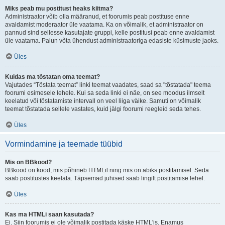
Miks peab mu postitust heaks kiitma?
Administraator võib olla määranud, et foorumis peab postituse enne
avaldamist moderaator üle vaatama. Ka on võimalik, et administraator on
pannud sind sellesse kasutajate gruppi, kelle postitusi peab enne avaldamist
üle vaatama. Palun võta ühendust administraatoriga edasiste küsimuste jaoks.
Üles
Kuidas ma tõstatan oma teemat?
Vajutades “Tõstata teemat” linki teemat vaadates, saad sa "tõstatada" teema
foorumi esimesele lehele. Kui sa seda linki ei näe, on see moodus ilmselt
keelatud või tõstatamiste intervall on veel liiga väike. Samuti on võimalik
teemat tõstatada sellele vastates, kuid jälgi foorumi reegleid seda tehes.
Üles
Vormindamine ja teemade tüübid
Mis on BBkood?
BBkood on kood, mis põhineb HTMLil ning mis on abiks postitamisel. Seda
saab postitustes keelata. Täpsemad juhised saab lingilt postitamise lehel.
Üles
Kas ma HTMLi saan kasutada?
Ei. Siin foorumis ei ole võimalik postitada käske HTML'is. Enamus