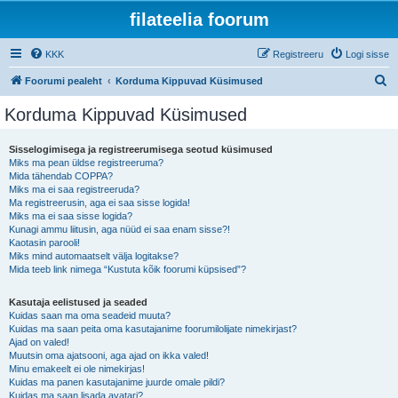
filateelia foorum
KKK
Registreeru
Logi sisse
O
Foorumi pealeht
Korduma Kippuvad Küsimused
t
Korduma Kippuvad Küsimused
s
i
Sisselogimisega ja registreerumisega seotud küsimused
Miks ma pean üldse registreeruma?
Mida tähendab COPPA?
Miks ma ei saa registreeruda?
Ma registreerusin, aga ei saa sisse logida!
Miks ma ei saa sisse logida?
Kunagi ammu liitusin, aga nüüd ei saa enam sisse?!
Kaotasin parooli!
Miks mind automaatselt välja logitakse?
Mida teeb link nimega “Kustuta kõik foorumi küpsised”?
Kasutaja eelistused ja seaded
Kuidas saan ma oma seadeid muuta?
Kuidas ma saan peita oma kasutajanime foorumilolijate nimekirjast?
Ajad on valed!
Muutsin oma ajatsooni, aga ajad on ikka valed!
Minu emakeelt ei ole nimekirjas!
Kuidas ma panen kasutajanime juurde omale pildi?
Kuidas ma saan lisada avatari?