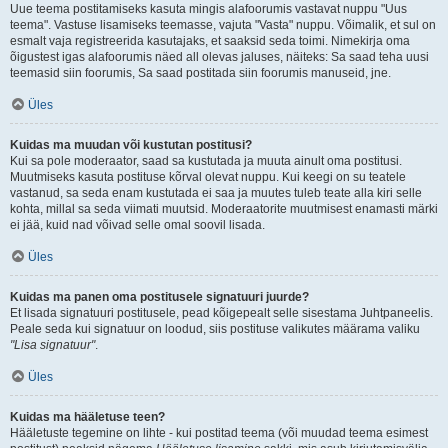
Uue teema postitamiseks kasuta mingis alafoorumis vastavat nuppu "Uus
teema". Vastuse lisamiseks teemasse, vajuta "Vasta" nuppu. Võimalik, et sul on
esmalt vaja registreerida kasutajaks, et saaksid seda toimi. Nimekirja oma
õigustest igas alafoorumis näed all olevas jaluses, näiteks: Sa saad teha uusi
teemasid siin foorumis, Sa saad postitada siin foorumis manuseid, jne.
Üles
Kuidas ma muudan või kustutan postitusi?
Kui sa pole moderaator, saad sa kustutada ja muuta ainult oma postitusi.
Muutmiseks kasuta postituse kõrval olevat nuppu. Kui keegi on su teatele
vastanud, sa seda enam kustutada ei saa ja muutes tuleb teate alla kiri selle
kohta, millal sa seda viimati muutsid. Moderaatorite muutmisest enamasti märki
ei jää, kuid nad võivad selle omal soovil lisada.
Üles
Kuidas ma panen oma postitusele signatuuri juurde?
Et lisada signatuuri postitusele, pead kõigepealt selle sisestama Juhtpaneelis.
Peale seda kui signatuur on loodud, siis postituse valikutes määrama valiku
"Lisa signatuur"
.
Üles
Kuidas ma hääletuse teen?
Hääletuste tegemine on lihte - kui postitad teema (või muudad teema esimest