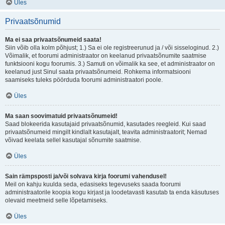
Üles
Privaatsõnumid
Ma ei saa privaatsõnumeid saata!
Siin võib olla kolm põhjust; 1.) Sa ei ole registreerunud ja / või sisseloginud. 2.)
Võimalik, et foorumi administraator on keelanud privaatsõnumite saatmise
funktsiooni kogu foorumis. 3.) Samuti on võimalik ka see, et administraator on
keelanud just Sinul saata privaatsõnumeid. Rohkema informatsiooni
saamiseks tuleks pöörduda foorumi administraatori poole.
Üles
Ma saan soovimatuid privaatsõnumeid!
Saad blokeerida kasutajaid privaatsõnumid, kasutades reegleid. Kui saad
privaatsõnumeid mingilt kindlalt kasutajalt, teavita administraatorit; Nemad
võivad keelata sellel kasutajal sõnumite saatmise.
Üles
Sain rämpsposti ja/või solvava kirja foorumi vahendusel!
Meil on kahju kuulda seda, edasiseks tegevuseks saada foorumi
administraatorile koopia kogu kirjast ja loodetavasti kasutab ta enda käsutuses
olevaid meetmeid selle lõpetamiseks.
Üles