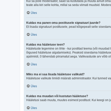
Kui sa pole moderaator, saad sa kustutada ja muuta ainult oma 
teate alla kiri selle kohta, millal sa seda viimati muutsid. Mode
Üles
Kuidas ma panen oma postitusele signatuuri juurde?
Et lisada signatuuri postitusele, pead kõigepealt selle sisesta
Üles
Kuidas ma hääletuse teen?
Hääletuste tegemine on lihte - kui postitad teema (või muuda
õigused hääletuse algatamiseks). Peaksid sisestama hääletuse p
ajalimiidi, 0 tähendab piiramatut aega. Valikvastuste arv võib ol
Üles
Miks ma ei saa lisada hääletuse valikuid?
Hääletuse valikute limiidi määrab administraator. Kui tunned vaj
Üles
Kuidas ma muudan või kustutan hääletuse?
Hääletusi saab muuta, muutes esimest postitust. Kui keegi on 
Üles