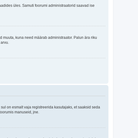
i laadides üles. Samuti foorumi administraatorid saavad ise
tleid muuta, kuna need määrab administraator. Palun ära riku
 arvu.
ul on esmalt vaja registreerida kasutajaks, et saaksid seda
 foorumis manuseid, jne.