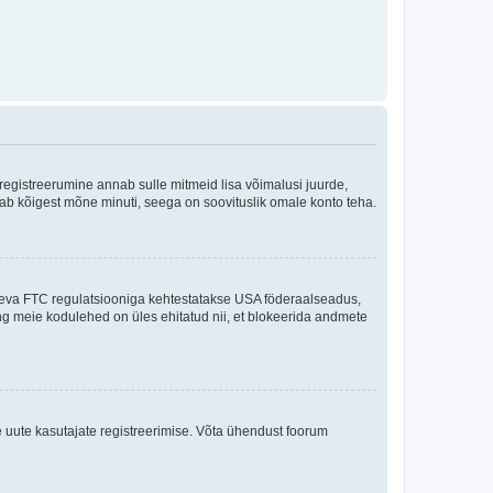
 registreerumine annab sulle mitmeid lisa võimalusi juurde,
võtab kõigest mõne minuti, seega on soovituslik omale konto teha.
sneva FTC regulatsiooniga kehtestatakse USA föderaalseadus,
ning meie kodulehed on üles ehitatud nii, et blokeerida andmete
e uute kasutajate registreerimise. Võta ühendust foorum