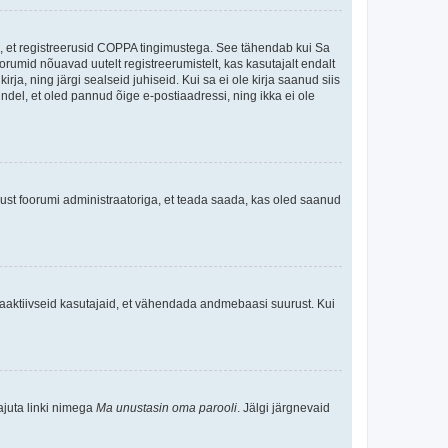
ee, et registreerusid COPPA tingimustega. See tähendab kui Sa
oorumid nõuavad uutelt registreerumistelt, kas kasutajalt endalt
rja, ning järgi sealseid juhiseid. Kui sa ei ole kirja saanud siis
kindel, et oled pannud õige e-postiaadressi, ning ikka ei ole
ndust foorumi administraatoriga, et teada saada, kas oled saanud
baaktiivseid kasutajaid, et vähendada andmebaasi suurust. Kui
ajuta linki nimega
Ma unustasin oma parooli
. Jälgi järgnevaid