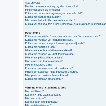
Ajad on valed!
Muutsin oma ajatsooni, aga ajad on ikka valed!
Minu emakeelt ei ole nimekirjas!
Kuidas ma panen kasutajanime juurde omale pildi?
Kuidas ma saan lisada avatari?
Mis on mu tiitel ja kuidas ma seda muudan?
Kui ma vajutan kasutaja e-posti lingi peale, siis küsib foorum minult sis
Postitamine
Kuidas ma saan teha foorumisse uue teema või vastata teemale?
Kuidas ma muudan või kustutan postitusi?
Kuidas ma panen oma postitusele signatuuri juurde?
Kuidas ma hääletuse teen?
Miks ma ei saa lisada hääletuse valikuid?
Kuidas ma muudan või kustutan hääletuse?
Miks ma ei pääse alafoorumisse?
Miks ma ei saa lisada manuseid?
Miks ma hoiatuse sain?
Kuidas ma saan raporteerida postitusest?
Milleks on “Salvesta” nupp postitamise juures?
Miks peab mu postitust heaks kiitma?
Kuidas ma tõstatan oma teemat?
Vormindamine ja teemade tüübid
Mis on BBkood?
Kas ma HTMLi saan kasutada?
Mis on emotikoni?
Kas ma saan pilte postitada?
Mis on üldteadaanded?