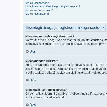
Mis on teadeanded?
Mida tähendavad kleebisega märgitud teemad?
Mis on suletud teemad?
Mis on teemaikoonid
Sisselogimisega ja registreerumisega seotud k
Miks ma pean üldse registreeruma?
Võimalik, et sa ei peagi. See on foorumi haldajate otsustada, k
mida tavalistel külalistel ei ole - näiteks: avatari lisamine, p
Üles
Mida tähendab COPPA?
Kuna me tunneme muret laste online - turvalisuse pärast, siis
mis kaitseb alla 13 aasta vanuste laste privaatsust. Meie veebi
teadlik vastuvõtt alla 13 aasta vanustelt lastelt alati, kui nõut
Üles
Miks ma ei saa registreeruda?
On võimalik, et foorumi omanik on blokeerinud su IP aadressi v
administraatoriga, et saada abi.
Üles