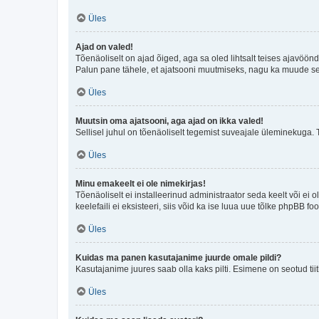
Üles
Ajad on valed!
Tõenäoliselt on ajad õiged, aga sa oled lihtsalt teises ajavöö
Palun pane tähele, et ajatsooni muutmiseks, nagu ka muude sead
Üles
Muutsin oma ajatsooni, aga ajad on ikka valed!
Sellisel juhul on tõenäoliselt tegemist suveajale üleminekuga. 
Üles
Minu emakeelt ei ole nimekirjas!
Tõenäoliselt ei installeerinud administraator seda keelt või ei 
keelefaili ei eksisteeri, siis võid ka ise luua uue tõlke phpBB 
Üles
Kuidas ma panen kasutajanime juurde omale pildi?
Kasutajanime juures saab olla kaks pilti. Esimene on seotud tii
Üles