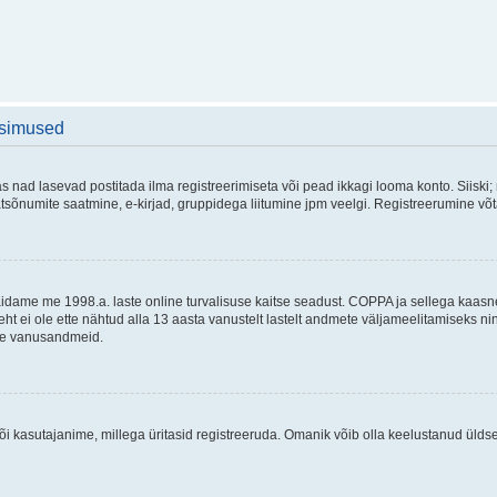
üsimused
as nad lasevad postitada ilma registreerimiseta või pead ikkagi looma konto. Siiski;
rivaatsõnumite saatmine, e-kirjad, gruppidega liitumine jpm veelgi. Registreerumine 
 täidame me 1998.a. laste online turvalisuse kaitse seadust. COPPA ja sellega kaa
leht ei ole ette nähtud alla 13 aasta vanustelt lastelt andmete väljameelitamiseks 
akse vanusandmeid.
õi kasutajanime, millega üritasid registreeruda. Omanik võib olla keelustanud ülds