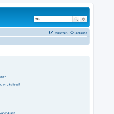
Otsi
Täiendatud otsing
Registreeru
Logi sisse
tuda?
?
d on värvilised?
i vahendusel!