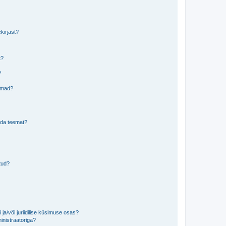
kirjast?
t?
?
eemad?
lida teemat?
tud?
ja/või juriidilise küsimuse osas?
inistraatoriga?