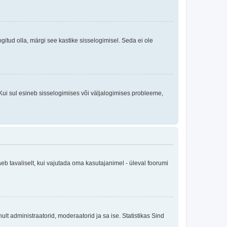
logitud olla, märgi see kastike sisselogimisel. Seda ei ole
Kui sul esineb sisselogimises või väljalogimises probleeme,
eb tavaliselt, kui vajutada oma kasutajanimel - üleval foorumi
inult administraatorid, moderaatorid ja sa ise. Statistikas Sind