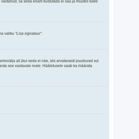
le vastanud, sa seda enam kustutada ei saa ja muutes tuleb
ama valiku
"Lisa signatuur"
.
amisvälja all (kui seda ei näe, siis arvatavasti puuduvad sul
isesta see vastavale reale. Hääletusele saab ka määrata