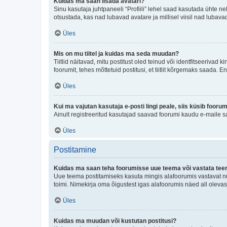
Kuidas ma saan lisada avatari?
Sinu kasutaja juhtpaneeli “Profiili” lehel saad kasutada ühte nel
otsustada, kas nad lubavad avatare ja millisel viisil nad lubava
Üles
Mis on mu tiitel ja kuidas ma seda muudan?
Tiitlid näitavad, mitu postitust oled teinud või identfitseeriva
foorumit, tehes mõttetuid postitusi, et tiitlit kõrgemaks saada
Üles
Kui ma vajutan kasutaja e-posti lingi peale, siis küsib fooru
Ainult registreeritud kasutajad saavad foorumi kaudu e-maile sa
Üles
Postitamine
Kuidas ma saan teha foorumisse uue teema või vastata te
Uue teema postitamiseks kasuta mingis alafoorumis vastavat nu
toimi. Nimekirja oma õigustest igas alafoorumis näed all olevas
Üles
Kuidas ma muudan või kustutan postitusi?