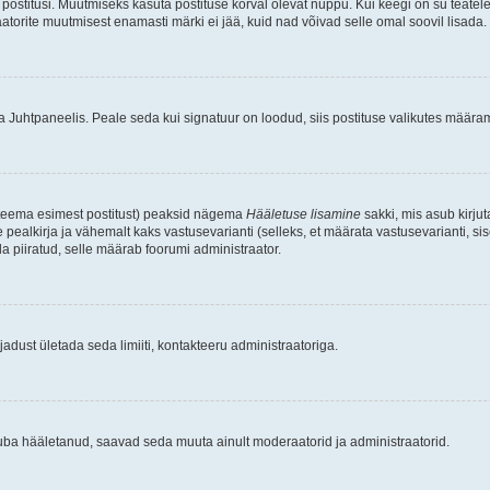
postitusi. Muutmiseks kasuta postituse kõrval olevat nuppu. Kui keegi on su teate
raatorite muutmisest enamasti märki ei jää, kuid nad võivad selle omal soovil lisada.
ma Juhtpaneelis. Peale seda kui signatuur on loodud, siis postituse valikutes määr
d teema esimest postitust) peaksid nägema
Hääletuse lisamine
sakki, mis asub kirjut
ealkirja ja vähemalt kaks vastusevarianti (selleks, et määrata vastusevarianti, s
la piiratud, selle määrab foorumi administraator.
adust ületada seda limiiti, kontakteeru administraatoriga.
juba hääletanud, saavad seda muuta ainult moderaatorid ja administraatorid.