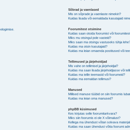
Sõbrad ja vaenlased
Mis on sõprade ja vaenlaste nimekiri?
Kuidas lisada või eemaldada kasutajaid nime
Foorumitest otsimine
selogimise.
Kuidas saan otsida foorumist või foorumites
Miks mu otsingul pole vasteid?
Miks saan ma otsingu vastuseks tühja lehe
Kuidas ma otsin kasutajaid?
Kuidas ma leian omaenda postitused või t
Tellimused ja järjehoidjad
Mis vahe on tellimisel ja järjehoidjal?
Kuidas ma saan lisada järjehoidjasse või tel
Kuidas ma tellin teemasid või foorumeid?
Kuidas ma eemaldan tellimusi?
Manused
Millised manuse tüübid on siin foorumis luba
Kuidas ma leian oma manused?
phpBB küsimused
Kes kirjutas selle foorumitarkvara?
Miks siin foorumis ei ole X võimalust?
Kellega ma ühendust võtan solvava materjali 
Kuidas ma saan ühendust võtta foorumi adm