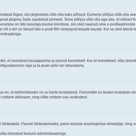
kindlasti õiged, siis järgmiseks võib-olla kaks põhjust. Esimene põhjus võib-olla s
iis pead järgima Sulle saadetuid juhiseid. Teine põhjus võib olla aga see, et mõned f
treerumine on läbi kasutaja poolse kinnituse, siis oled saanud oma e-postiaadressile ki
või e-kiri on läinud läbi e-posti filtri rämpspost kirjade kausta. Kui sa oled täiesti 
nistraatoriga.
ndel, et sisestasid kasutajanime ja parooli korrektselt. Kui on korrektsed, võta ühe
nfiguratsioonis viga ja ta peab selle ise lahendama.
us on, et administraator on su konto kustutanud. Foorumitel on tavaks kustutada e
al rohkem aktiivsem, ning võtta rohkem osa vestlustest.
si lähtestada. Parooli lähtestamiseks, palun külasta sisselogimise lehekülge, ning v
un võta ühendust foorumi administraatoriga.