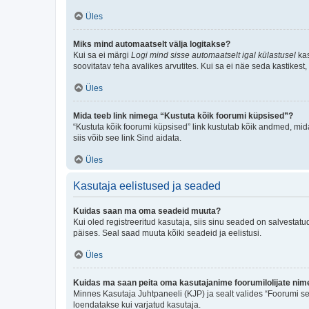
Üles
Miks mind automaatselt välja logitakse?
Kui sa ei märgi
Logi mind sisse automaatselt igal külastusel
kas
soovitatav teha avalikes arvutites. Kui sa ei näe seda kastikest
Üles
Mida teeb link nimega “Kustuta kõik foorumi küpsised”?
“Kustuta kõik foorumi küpsised” link kustutab kõik andmed, mid
siis võib see link Sind aidata.
Üles
Kasutaja eelistused ja seaded
Kuidas saan ma oma seadeid muuta?
Kui oled registreeritud kasutaja, siis sinu seaded on salvestat
päises. Seal saad muuta kõiki seadeid ja eelistusi.
Üles
Kuidas ma saan peita oma kasutajanime foorumilolijate nime
Minnes Kasutaja Juhtpaneeli (KJP) ja sealt valides “Foorumi se
loendatakse kui varjatud kasutaja.