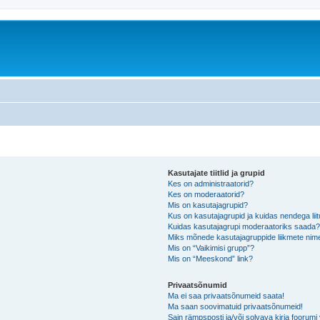
Kasutajate tiitlid ja grupid
Kes on administraatorid?
Kes on moderaatorid?
Mis on kasutajagrupid?
Kus on kasutajagrupid ja kuidas nendega lii
Kuidas kasutajagrupi moderaatoriks saada
Miks mõnede kasutajagruppide liikmete nime
Mis on “Vaikimisi grupp”?
Mis on “Meeskond” link?
Privaatsõnumid
Ma ei saa privaatsõnumeid saata!
Ma saan soovimatuid privaatsõnumeid!
Sain rämpsposti ja/või solvava kirja foorum