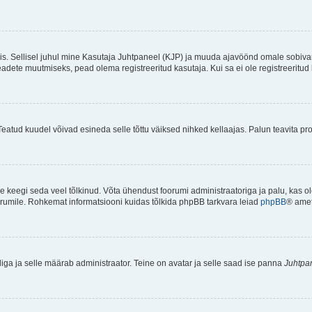
ndis. Sellisel juhul mine Kasutaja Juhtpaneel (KJP) ja muuda ajavöönd omale sobiva
ete muutmiseks, pead olema registreeritud kasutaja. Kui sa ei ole registreeritud 
Teatud kuudel võivad esineda selle tõttu väiksed nihked kellaajas. Palun teavita pro
ole keegi seda veel tõlkinud. Võta ühendust foorumi administraatoriga ja palu, kas 
foorumile. Rohkemat informatsiooni kuidas tõlkida phpBB tarkvara leiad
phpBB
® ametl
tliga ja selle määrab administraator. Teine on avatar ja selle saad ise panna
Juhtpa