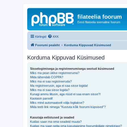
filateelia foorum
Eesti filateelia teemaline foorum
Kiirlingid
KKK
Foorumi pealeht
Korduma Kippuvad Küsimused
Korduma Kippuvad Küsimused
Sisselogimisega ja registreerumisega seotud küsimused
Miks ma pean üldse registreeruma?
Mida tähendab COPPA?
Miks ma ei saa registreeruda?
Ma registreerusin, aga ei saa sisse logida!
Miks ma ei saa sisse logida?
Kunagi ammu liitusin, aga nüüd ei saa enam sisse?!
Kaotasin parooli!
Miks mind automaatselt välja logitakse?
Mida teeb link nimega “Kustuta kõik foorumi küpsised”?
Kasutaja eelistused ja seaded
Kuidas saan ma oma seadeid muuta?
Kuidas ma saan peita oma kasutajanime foorumilolijate nimekirjast?