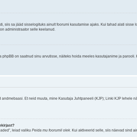
ti, siis sa jääd sisselogituks ainult foorumi kasutamise ajaks. Kui tahad alati sisse 
, on administraator selle keelanud.
a phpBB on saatnud sinu arvutisse, näiteks hoida meeles kasutajanime ja parooli. 
ud andmebaasi. Et neid muuta, mine Kasutaja Juhtpaneeli (KJP); Linki KJP lehele nä
kirjast?
aded”, leiad valiku
Peida mu foorumil olek
. Kui aktiveerid selle, siis näevad sind a