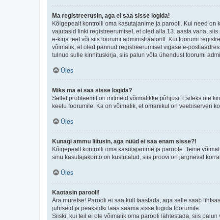
Ma registreerusin, aga ei saa sisse logida!
Kõigepealt kontrolli oma kasutajanime ja parooli. Kui need on 
vajutasid linki registreerumisel, et oled alla 13. aasta vana, s
e-kirja teel või siis foorumi administraatorilt. Kui foorumi regis
võimalik, et oled pannud registreerumisel vigase e-postiaadressi 
tulnud sulle kinnituskirja, siis palun võta ühendust foorumi admi
Üles
Miks ma ei saa sisse logida?
Sellel probleemil on mitmeid võimalikke põhjusi. Esiteks ole ki
keelu foorumile. Ka on võimalik, et omanikul on veebiserveri ko
Üles
Kunagi ammu liitusin, aga nüüd ei saa enam sisse?!
Kõigepealt kontrolli oma kasutajanime ja paroole. Teine võimal
sinu kasutajakonto on kustutatud, siis proovi on järgneval korr
Üles
Kaotasin parooli!
Ära muretse! Parooli ei saa küll taastada, aga selle saab lihtsa
juhiseid ja peaksidki taas saama sisse logida foorumile.
Siiski, kui teil ei ole võimalik oma parooli lähtestada, siis pal