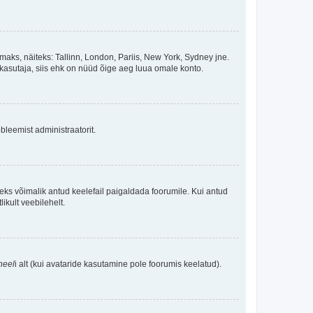
maks, näiteks: Tallinn, London, Pariis, New York, Sydney jne.
kasutaja, siis ehk on nüüd õige aeg luua omale konto.
bleemist administraatorit.
oleks võimalik antud keelefail paigaldada foorumile. Kui antud
ikult veebilehelt.
neel
i alt (kui avataride kasutamine pole foorumis keelatud).