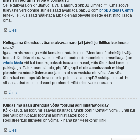
Miks siin foorumis ei ole X võimalust?
Selle tarkvara on kirjutanud ja välja andnud phpBB Limited ™. Oma soove
tulevaste versioonide suhtes saad avaldada phpBB.com
phpBB Ideas Centre
leheküljel, kus saad hääletada juba olemas olevate ideede eest, ning lisada
oma.
Üles
Kellega ma ühendust võtan solvava materjali ja/või juriidilise küsimuse
osas?
Iga administraatoriga võid kontakteeruda kes on “Meeskond” leheküljel välja
toodud. Kui ikka ei saa vastust, võta ühendust domeeninime omanikuga (tee
whois käsk
) või kui foorum jookseb tasuta teenusel, võta ühendust teenuse
pakkujaga. Palun pane tähele, phpBB grupil ei ole
absoluutselt midagi
pistmist nendes küsimustes
ja teda ei saa vastutusele võtta. Ära võta
ühendust nendega küsimuses, mis pole otseselt phpBB saidiga seotud. Kui
siiski saadad neile sedasorti probleemi, võid mitte vastust saada.
Üles
Kuidas ma saan ühendust võtta foorumi administraatoriga?
Kõik kasutajad foorumil saavad kasutada funktsiooni “Kontakt” vormi, juhul kui
see valik on lubatud foorumi administraatori poolt.
Registreeritud liikmetel on võimalik näha ka “Meeskond” linki.
Üles