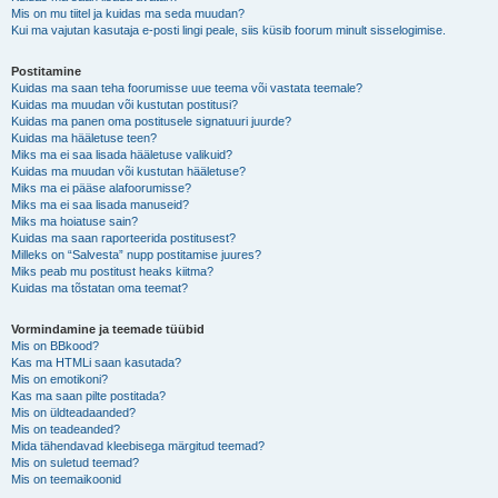
Mis on mu tiitel ja kuidas ma seda muudan?
Kui ma vajutan kasutaja e-posti lingi peale, siis küsib foorum minult sisselogimise.
Postitamine
Kuidas ma saan teha foorumisse uue teema või vastata teemale?
Kuidas ma muudan või kustutan postitusi?
Kuidas ma panen oma postitusele signatuuri juurde?
Kuidas ma hääletuse teen?
Miks ma ei saa lisada hääletuse valikuid?
Kuidas ma muudan või kustutan hääletuse?
Miks ma ei pääse alafoorumisse?
Miks ma ei saa lisada manuseid?
Miks ma hoiatuse sain?
Kuidas ma saan raporteerida postitusest?
Milleks on “Salvesta” nupp postitamise juures?
Miks peab mu postitust heaks kiitma?
Kuidas ma tõstatan oma teemat?
Vormindamine ja teemade tüübid
Mis on BBkood?
Kas ma HTMLi saan kasutada?
Mis on emotikoni?
Kas ma saan pilte postitada?
Mis on üldteadaanded?
Mis on teadeanded?
Mida tähendavad kleebisega märgitud teemad?
Mis on suletud teemad?
Mis on teemaikoonid