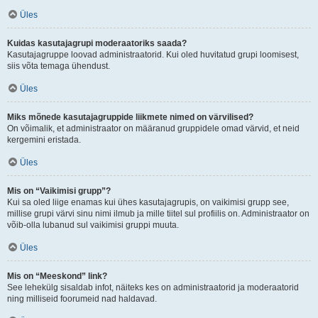
Üles
Kuidas kasutajagrupi moderaatoriks saada?
Kasutajagruppe loovad administraatorid. Kui oled huvitatud grupi loomisest,
siis võta temaga ühendust.
Üles
Miks mõnede kasutajagruppide liikmete nimed on värvilised?
On võimalik, et administraator on määranud gruppidele omad värvid, et neid
kergemini eristada.
Üles
Mis on “Vaikimisi grupp”?
Kui sa oled liige enamas kui ühes kasutajagrupis, on vaikimisi grupp see,
millise grupi värvi sinu nimi ilmub ja mille tiitel sul profiilis on. Administraator on
võib-olla lubanud sul vaikimisi gruppi muuta.
Üles
Mis on “Meeskond” link?
See lehekülg sisaldab infot, näiteks kes on administraatorid ja moderaatorid
ning milliseid foorumeid nad haldavad.