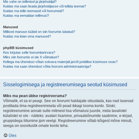
Mis vahe on tellimisel ja järjehoidjal?
Kuidas ma saan lisada järjehoidjasse või tellida teemat?
Kuidas ma tellin teemasid või foorumeid?
Kuidas ma eemaldan tellimusi?
Manused
Millised manuse tüübid on siin foorumis lubatud?
Kuidas ma leian oma manused?
phpBB küsimused
Kes kirjutas selle foorumitarkvara?
Miks siin foorumis ei ole X võimalust?
Kellega ma ühendust võtan solvava materjali ja/või juriidilise küsimuse osas?
Kuidas ma saan ühendust võtta foorumi administraatoriga?
Sisselogimisega ja registreerumisega seotud küsimused
Miks ma pean üldse registreeruma?
Võimalik, et sa ei peagi. See on foorumi haldajate otsustada, kas nad lasevad
postitada ilma registreerimiseta või pead ikkagi looma konto. Siiski;
registreerumine annab sulle mitmeid lisa võimalusi juurde, mida tavalistel
külalistel ei ole - näiteks: avatari lisamine, privaatsõnumite saatmine, e-kirjad,
gruppidega liitumine jpm veelgi. Registreerumine võtab kõigest mõne minuti,
seega on soovituslik omale konto teha.
Üles