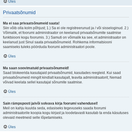
Üles
Privaatsõnumid
Ma ei saa privaatsõnumeid saata!
Siin võib olla kolm põhjust; 1.) Sa ei ole registreerunud ja / või sisseloginud. 2.)
Võimalik, et foorumi administraator on keelanud privaatsõnumite saatmise
funktsiooni kogu foorumis. 3.) Samuti on võimalik ka see, et administraator on
keelanud just Sinul saata privaatsõnumeid. Rohkema informatsiooni
saamiseks tuleks pöörduda foorumi administraatori poole.
Üles
Ma saan soovimatuid privaatsõnumeid!
Saad blokeerida kasutajaid privaatsõnumid, kasutades reegleid. Kui saad
privaatsõnumeid mingilt kindlalt kasutajalt, teavita administraatorit; Nemad
võivad keelata sellel kasutajal sõnumite saatmise.
Üles
Sain rämpsposti ja/või solvava kirja foorumi vahendusel!
Meil on kahju kuulda seda, edasiseks tegevuseks saada foorumi
administraatorile koopia kogu kirjast ja loodetavasti kasutab ta enda käsutuses
olevaid meetmeid selle lõpetamiseks.
Üles