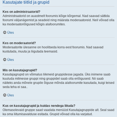
Kasutajate tiitlid ja grupid
Kes on administraatorid?
Administraatorid on auastmelt foorumis kõige kõrgemal. Nad saavad sättida
foorumi väljanägemist ja seadeid ning määrata moderaatoreid. Neil võivad olla
ka moderaatoriõigused kõigis alafoorumites.
Üles
Kes on moderaatorid?
Moderaatorite ülesanne on hoolitseda korra eest foorumis. Nad saavad
kustutada, muuta ja liigutada teemasid.
Üles
Mis on kasutajagrupid?
Kasutajagrupid on võimalus liikmeid gruppidesse jagada. Üks inimene saab
kuuluda mitmesse gruppi ning gruppidel saab olla eriõiguseid. Nii saab
näiteks anda mõnele grupile õiguse mõnda alafoorumite kasutada, kuigi teised
seda teha ei saa..
Üles
Kus on kasutajagrupid ja kuidas nendega liituda?
Olemasolevaid gruppe saad vaadata menüüst Kasutajagruppide alt. Seal saad
ka oma liitumisavalduse esitada. Grupid võivad olla ka varjatud.