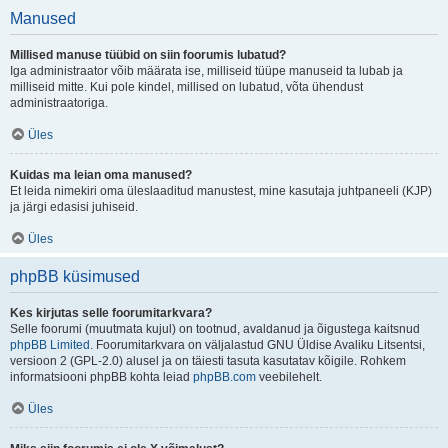
Manused
Millised manuse tüübid on siin foorumis lubatud?
Iga administraator võib määrata ise, milliseid tüüpe manuseid ta lubab ja
milliseid mitte. Kui pole kindel, millised on lubatud, võta ühendust
administraatoriga.
Üles
Kuidas ma leian oma manused?
Et leida nimekiri oma üleslaaditud manustest, mine kasutaja juhtpaneeli (KJP)
ja järgi edasisi juhiseid.
Üles
phpBB küsimused
Kes kirjutas selle foorumitarkvara?
Selle foorumi (muutmata kujul) on tootnud, avaldanud ja õigustega kaitsnud
phpBB Limited
. Foorumitarkvara on väljalastud GNU Üldise Avaliku Litsentsi,
versioon 2 (GPL-2.0) alusel ja on täiesti tasuta kasutatav kõigile. Rohkem
informatsiooni phpBB kohta leiad
phpBB.com
veebilehelt.
Üles