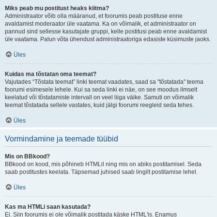
Miks peab mu postitust heaks kiitma?
Administraator võib olla määranud, et foorumis peab postituse enne
avaldamist moderaator üle vaatama. Ka on võimalik, et administraator on
pannud sind sellesse kasutajate gruppi, kelle postitusi peab enne avaldamist
üle vaatama. Palun võta ühendust administraatoriga edasiste küsimuste jaoks.
Üles
Kuidas ma tõstatan oma teemat?
Vajutades “Tõstata teemat” linki teemat vaadates, saad sa "tõstatada" teema
foorumi esimesele lehele. Kui sa seda linki ei näe, on see moodus ilmselt
keelatud või tõstatamiste intervall on veel liiga väike. Samuti on võimalik
teemat tõstatada sellele vastates, kuid jälgi foorumi reegleid seda tehes.
Üles
Vormindamine ja teemade tüübid
Mis on BBkood?
BBkood on kood, mis põhineb HTMLil ning mis on abiks postitamisel. Seda
saab postitustes keelata. Täpsemad juhised saab lingilt postitamise lehel.
Üles
Kas ma HTMLi saan kasutada?
Ei. Siin foorumis ei ole võimalik postitada käske HTML'is. Enamus