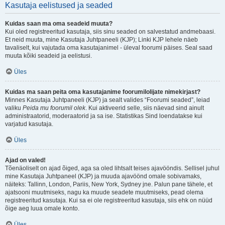
Kasutaja eelistused ja seaded
Kuidas saan ma oma seadeid muuta?
Kui oled registreeritud kasutaja, siis sinu seaded on salvestatud andmebaasi.
Et neid muuta, mine Kasutaja Juhtpaneeli (KJP); Linki KJP lehele näeb
tavaliselt, kui vajutada oma kasutajanimel - üleval foorumi päises. Seal saad
muuta kõiki seadeid ja eelistusi.
Üles
Kuidas ma saan peita oma kasutajanime foorumilolijate nimekirjast?
Minnes Kasutaja Juhtpaneeli (KJP) ja sealt valides “Foorumi seaded”, leiad
valiku
Peida mu foorumil olek
. Kui aktiveerid selle, siis näevad sind ainult
administraatorid, moderaatorid ja sa ise. Statistikas Sind loendatakse kui
varjatud kasutaja.
Üles
Ajad on valed!
Tõenäoliselt on ajad õiged, aga sa oled lihtsalt teises ajavööndis. Sellisel juhul
mine Kasutaja Juhtpaneel (KJP) ja muuda ajavöönd omale sobivamaks,
näiteks: Tallinn, London, Pariis, New York, Sydney jne. Palun pane tähele, et
ajatsooni muutmiseks, nagu ka muude seadete muutmiseks, pead olema
registreeritud kasutaja. Kui sa ei ole registreeritud kasutaja, siis ehk on nüüd
õige aeg luua omale konto.
Üles