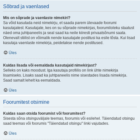
Sõbrad ja vaenlased
Mis on sõprade ja vaenlaste nimekiri?
Sa võid kasutada neid nimekirju, et saada parem ülevaade foorumi
kasutajatest. Kasutajate, kes on su sõprade nimekirjas, foorumiloleku staatust
näed oma juhtpaneelis ja seal saad ka neile kiiresti privaatsõnumi saata.
Olenevalt stiilist on võimalik nende kasutajate postitusi ka esile tõsta. Kui lisad
kasutaja vaenlaste nimekirja, peidetakse nende postitused.
Üles
Kuidas lisada või eemaldada kasutajaid nimekirjast?
Selleks on kaks moodust. Iga kasutaja profiilis on link ühte nimekirja
lisamiseks. Lisaks saad ka juhtpaneelis nime sisestades lisada nimekirja.
Saad samalt lehelt ka eemaldada.
Üles
Foorumitest otsimine
Kuidas saan otsida foorumist või foorumitest?
Sisesta sõna otsinguväljale teemas, foorumis või esilehel. Täiendatud otsingu
saad teemas või foorumis "Täiendatud otsingu" linki vajutades.
Üles