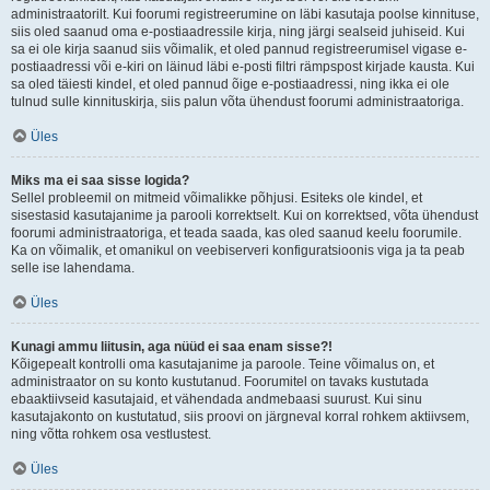
administraatorilt. Kui foorumi registreerumine on läbi kasutaja poolse kinnituse,
siis oled saanud oma e-postiaadressile kirja, ning järgi sealseid juhiseid. Kui
sa ei ole kirja saanud siis võimalik, et oled pannud registreerumisel vigase e-
postiaadressi või e-kiri on läinud läbi e-posti filtri rämpspost kirjade kausta. Kui
sa oled täiesti kindel, et oled pannud õige e-postiaadressi, ning ikka ei ole
tulnud sulle kinnituskirja, siis palun võta ühendust foorumi administraatoriga.
Üles
Miks ma ei saa sisse logida?
Sellel probleemil on mitmeid võimalikke põhjusi. Esiteks ole kindel, et
sisestasid kasutajanime ja parooli korrektselt. Kui on korrektsed, võta ühendust
foorumi administraatoriga, et teada saada, kas oled saanud keelu foorumile.
Ka on võimalik, et omanikul on veebiserveri konfiguratsioonis viga ja ta peab
selle ise lahendama.
Üles
Kunagi ammu liitusin, aga nüüd ei saa enam sisse?!
Kõigepealt kontrolli oma kasutajanime ja paroole. Teine võimalus on, et
administraator on su konto kustutanud. Foorumitel on tavaks kustutada
ebaaktiivseid kasutajaid, et vähendada andmebaasi suurust. Kui sinu
kasutajakonto on kustutatud, siis proovi on järgneval korral rohkem aktiivsem,
ning võtta rohkem osa vestlustest.
Üles