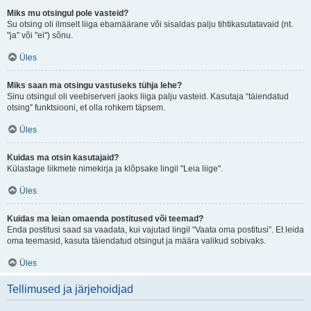
Miks mu otsingul pole vasteid?
Su otsing oli ilmselt liiga ebamäärane või sisaldas palju tihtikasutatavaid (nt.
"ja" või "ei") sõnu.
Üles
Miks saan ma otsingu vastuseks tühja lehe?
Sinu otsingul oli veebiserveri jaoks liiga palju vasteid. Kasutaja “täiendatud
otsing” funktsiooni, et olla rohkem täpsem.
Üles
Kuidas ma otsin kasutajaid?
Külastage liikmete nimekirja ja klõpsake lingil "Leia liige".
Üles
Kuidas ma leian omaenda postitused või teemad?
Enda postitusi saad sa vaadata, kui vajutad lingil “Vaata oma postitusi”. Et leida
oma teemasid, kasuta täiendatud otsingut ja määra valikud sobivaks.
Üles
Tellimused ja järjehoidjad