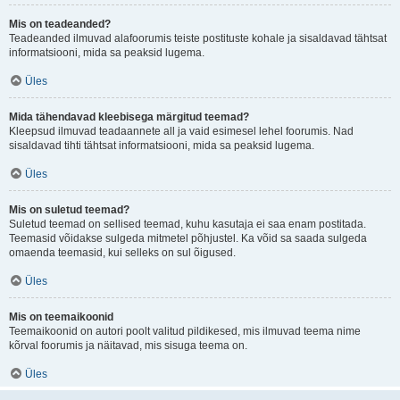
Mis on teadeanded?
Teadeanded ilmuvad alafoorumis teiste postituste kohale ja sisaldavad tähtsat
informatsiooni, mida sa peaksid lugema.
Üles
Mida tähendavad kleebisega märgitud teemad?
Kleepsud ilmuvad teadaannete all ja vaid esimesel lehel foorumis. Nad
sisaldavad tihti tähtsat informatsiooni, mida sa peaksid lugema.
Üles
Mis on suletud teemad?
Suletud teemad on sellised teemad, kuhu kasutaja ei saa enam postitada.
Teemasid võidakse sulgeda mitmetel põhjustel. Ka võid sa saada sulgeda
omaenda teemasid, kui selleks on sul õigused.
Üles
Mis on teemaikoonid
Teemaikoonid on autori poolt valitud pildikesed, mis ilmuvad teema nime
kõrval foorumis ja näitavad, mis sisuga teema on.
Üles