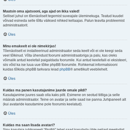
Muutsin oma ajatsooni, aga ajad on ikka valed!
Sellisel juhul on tõenäoliselt tegemist suveajale üleminekuga. Teatud kuudel
võivad esineda selle tõttu väiksed nihked kellaajas. Palun teavita probleemist
administraatorit.
Üles
Minu emakeelt ei ole nimekirjas!
Tõenäoliselt ei installeerinud administraator seda keelt või ei ole keegi seda
veel tõlkinud. Võta ühendust foorumi administraatoriga ja palu, kas oleks
võimalik antud keelefail paigaldada foorumile. Kui antud keelefaili ei eksisteeri,
siis võid ka ise luua uue tõlke phpBB foorumile. Rohkemat informatsiooni
kuidas tõlkida phpBB tarkvara leiad
phpBB
® ametlikult veebilehelt.
Üles
Kuidas ma panen kasutajanime juurde omale pildi?
Kasutajanime juures saab olla kaks pilti. Esimene on seotud tiitliga ja selle
määrab administraator. Teine on avatar ja selle saad ise panna
Juhtpaneel
i alt
(kui avataride kasutamine pole foorumis keelatud).
Üles
Kuidas ma saan lisada avatari?
Sinu kasutaja juhtpaneeli “Profiili” lehel saad kasutada ühte neljast meetodist,