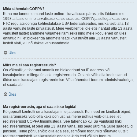
Mida tähendab COPPA?
Kuna me tunneme muret laste online - turvalisuse pärast, siis täidame me
1998.a. laste online turvalisuse kaitse seadust. COPPA ja sellega kaasneva
FTC regulatsiooniga kehtestatakse USA föderaalseadus, mis kaitseb alla 13
aasta vanuste laste privaatsust. Meie veebileht ei ole ette nähtud alla 13 aasta
vanustelt lastelt andmete väljameelitamiseks ning meie kodulehed on üles
ehitatud nii, et blokeerida andmete teadlik vastuvõtt alla 13 aasta vanustelt
lastelt alati, kui nõutakse vanusandmeid.
Üles
Miks ma ei saa registreeruda?
On võimalik, et foorumi omanik on blokeerinud su IP aadressi või
kasutajanime, millega üritasid registreeruda. Omanik võib olla keelustanud
üldse uute kasutajate registreerimise. Võta ühendust foorum administraatoriga,
et saada abi.
Üles
Ma registreerusin, aga ei saa sisse logida!
Kõigepealt kontrolli oma kasutajanime ja parooli. Kui need on kindlasti õiged,
siis järgmiseks võib-olla kaks põhjust. Esimene põhjus võib-olla see, et
registreerusid COPPA tingimustega. See tähendab kui Sa vajutasid linki
registreerumisel, et oled alla 13. aasta vana, siis pead järgima Sulle saadetuid
juhiseid. Teine põhjus võib olla aga see, et mõned foorumid nõuavad uutelt
registreerumistelt, kas kasutajalt endalt e-kirja teel või siis foorumi