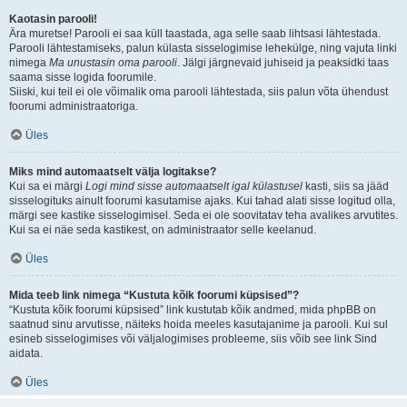
Kaotasin parooli!
Ära muretse! Parooli ei saa küll taastada, aga selle saab lihtsasi lähtestada.
Parooli lähtestamiseks, palun külasta sisselogimise lehekülge, ning vajuta linki
nimega
Ma unustasin oma parooli
. Jälgi järgnevaid juhiseid ja peaksidki taas
saama sisse logida foorumile.
Siiski, kui teil ei ole võimalik oma parooli lähtestada, siis palun võta ühendust
foorumi administraatoriga.
Üles
Miks mind automaatselt välja logitakse?
Kui sa ei märgi
Logi mind sisse automaatselt igal külastusel
kasti, siis sa jääd
sisselogituks ainult foorumi kasutamise ajaks. Kui tahad alati sisse logitud olla,
märgi see kastike sisselogimisel. Seda ei ole soovitatav teha avalikes arvutites.
Kui sa ei näe seda kastikest, on administraator selle keelanud.
Üles
Mida teeb link nimega “Kustuta kõik foorumi küpsised”?
“Kustuta kõik foorumi küpsised” link kustutab kõik andmed, mida phpBB on
saatnud sinu arvutisse, näiteks hoida meeles kasutajanime ja parooli. Kui sul
esineb sisselogimises või väljalogimises probleeme, siis võib see link Sind
aidata.
Üles