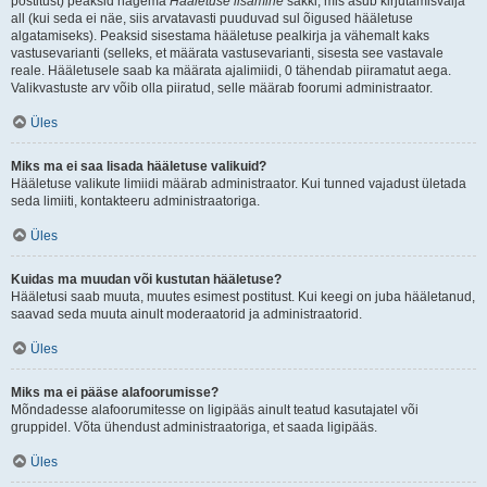
postitust) peaksid nägema
Hääletuse lisamine
sakki, mis asub kirjutamisvälja
all (kui seda ei näe, siis arvatavasti puuduvad sul õigused hääletuse
algatamiseks). Peaksid sisestama hääletuse pealkirja ja vähemalt kaks
vastusevarianti (selleks, et määrata vastusevarianti, sisesta see vastavale
reale. Hääletusele saab ka määrata ajalimiidi, 0 tähendab piiramatut aega.
Valikvastuste arv võib olla piiratud, selle määrab foorumi administraator.
Üles
Miks ma ei saa lisada hääletuse valikuid?
Hääletuse valikute limiidi määrab administraator. Kui tunned vajadust ületada
seda limiiti, kontakteeru administraatoriga.
Üles
Kuidas ma muudan või kustutan hääletuse?
Hääletusi saab muuta, muutes esimest postitust. Kui keegi on juba hääletanud,
saavad seda muuta ainult moderaatorid ja administraatorid.
Üles
Miks ma ei pääse alafoorumisse?
Mõndadesse alafoorumitesse on ligipääs ainult teatud kasutajatel või
gruppidel. Võta ühendust administraatoriga, et saada ligipääs.
Üles