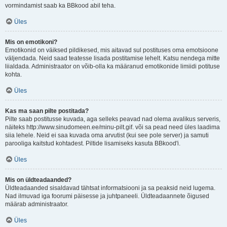
vormindamist saab ka BBkood abil teha.
Üles
Mis on emotikoni?
Emotikonid on väiksed pildikesed, mis aitavad sul postituses oma emotsioone
väljendada. Neid saad teatesse lisada postitamise lehelt. Katsu nendega mitte
liialdada. Administraator on võib-olla ka määranud emotikonide limiidi potituse
kohta.
Üles
Kas ma saan pilte postitada?
Pilte saab postitusse kuvada, aga selleks peavad nad olema avalikus serveris,
näiteks http://www.sinudomeen.ee/minu-pilt.gif. või sa pead need üles laadima
siia lehele. Neid ei saa kuvada oma arvutist (kui see pole server) ja samuti
parooliga kaitstud kohtadest. Piltide lisamiseks kasuta BBkood'i.
Üles
Mis on üldteadaanded?
Üldteadaanded sisaldavad tähtsat informatsiooni ja sa peaksid neid lugema.
Nad ilmuvad iga foorumi päisesse ja juhtpaneeli. Üldteadaannete õigused
määrab administraator.
Üles