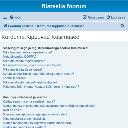
filateelia foorum
KKK
Registreeru
Logi sisse
O
Foorumi pealeht
Korduma Kippuvad Küsimused
t
Korduma Kippuvad Küsimused
s
i
Sisselogimisega ja registreerumisega seotud küsimused
Miks ma pean üldse registreeruma?
Mida tähendab COPPA?
Miks ma ei saa registreeruda?
Ma registreerusin, aga ei saa sisse logida!
Miks ma ei saa sisse logida?
Kunagi ammu liitusin, aga nüüd ei saa enam sisse?!
Kaotasin parooli!
Miks mind automaatselt välja logitakse?
Mida teeb link nimega “Kustuta kõik foorumi küpsised”?
Kasutaja eelistused ja seaded
Kuidas saan ma oma seadeid muuta?
Kuidas ma saan peita oma kasutajanime foorumilolijate nimekirjast?
Ajad on valed!
Muutsin oma ajatsooni, aga ajad on ikka valed!
Minu emakeelt ei ole nimekirjas!
Kuidas ma panen kasutajanime juurde omale pildi?
Kuidas ma saan lisada avatari?