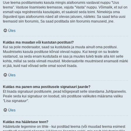
Uue teema postitamiseks kasuta mingis alafoorumis vastavat nuppu "Uus
teema". Vastuse lisamiseks teemasse, vajuta "Vasta" nuppu. Võimalik, et sul on
esmalt vaja registreerida kasutajaks, et saaksid seda toimi. Nimekirja oma
õigustest igas alafoorumis näed all olevas jaluses, näiteks: Sa saad teha uusi
teemasid siin foorumis, Sa saad postitada siin foorumis manuseid, jne.
Üles
Kuidas ma muudan või kustutan postitusi?
Kui sa pole moderaator, saad sa kustutada ja muuta ainult oma postitusi.
Muutmiseks kasuta postituse kõrval olevat nuppu. Kui keegi on su teatele
vastanud, sa seda enam kustutada ei saa ja muutes tuleb teate alla kiri selle
kohta, millal sa seda viimati muutsid. Moderaatorite muutmisest enamasti märki
ei jää, kuid nad võivad selle omal soovil lisada.
Üles
Kuidas ma panen oma postitusele signatuuri juurde?
Et lisada signatuuri postitusele, pead kõigepealt selle sisestama Juhtpaneelis.
Peale seda kui signatuur on loodud, siis postituse valikutes määrama valiku
"Lisa signatuur"
.
Üles
Kuidas ma hääletuse teen?
Hääletuste tegemine on lihte - kui postitad teema (või muudad teema esimest