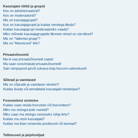
Kasutajate tiitlid ja grupid
Kes on administraatorid?
Kes on moderaatorid?
Mis on kasutajagrupid?
Kus on kasutajagrupid ja kuidas nendega liituda?
Kuidas kasutajagrupi moderaatoriks saada?
Miks mõnede kasutajagruppide liikmete nimed on värvilised?
Mis on “Vaikimisi grupp”?
Mis on “Meeskond” link?
Privaatsõnumid
Ma ei saa privaatsõnumeid saata!
Ma saan soovimatuid privaatsõnumeid!
Sain rämpsposti ja/või solvava kirja foorumi vahendusel!
Sõbrad ja vaenlased
Mis on sõprade ja vaenlaste nimekiri?
Kuidas lisada või eemaldada kasutajaid nimekirjast?
Foorumitest otsimine
Kuidas saan otsida foorumist või foorumitest?
Miks mu otsingul pole vasteid?
Miks saan ma otsingu vastuseks tühja lehe?
Kuidas ma otsin kasutajaid?
Kuidas ma leian omaenda postitused või teemad?
Tellimused ja järjehoidjad