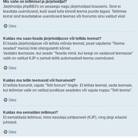
Mis vahe on tellimisel ja järjehoidjal?
Järjehoidja phpBB3's on peaaegu nagu järjehoidjad brauseris. Sind ei
teavitata uuendusest, kuid saad tulla kiiresti teema juurde tagasi. Tellimise
korral sind teavitatakse uuendusest teemas või foorumis sinu valitud viisil.
Üles
Kuidas ma saan lisada järjehoidjasse või tellida teemat?
Et lisada järjehoidjasse või tellida mõnda teemat, pead vajutama “Teema
seaded” menüü linki otsingulahtri kõrval.
Vastates teemasse, kui seade “Teavita mind, kui keegi on vastanud teemasse”
valik on valitud KJP-s samuti tellib automaatselt teema uuendused.
Üles
Kuidas ma tellin teemasid või foorumeid?
Et tellida foorumit, vajuta "Telli foorum" lingile. Et tellida teemat, vasta teemale,
kui tellimise valik on valitud postituse seadetes või vajuta nuppu "Telli teema".
Üles
Kuidas ma eemaldan tellimusi?
Et eemaldada tellimusi, mine kasutaja juhtpaneeli (KJP), ning järgi edasisi
juhiseid.
Üles