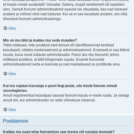
et lisada omale avataripilt: Gravatar, Gallery, mujalt veebilehelt või laadides
üles. Samuti foorumi administraatorid saavad ise otsustada, kas nad lubavad
avatare ja millisel viisil nad lubavad. Kui sa ei saa kasutada avatare, siis võta
ühendust foorumi administraatoriga..
Üles
Mis on mu tiitel ja kuidas ma seda muudan?
Tiitlid näitavad, mitu postitust oled teinud või identfitseerivad kindlaid
kasutajaid, näiteks moderaatoreid ja administraatoreid. Enamasti ei saa tiitleid
muuta, kuna need määrab administraator. Palun ära riku foorumit, tehes
mõttetuid postitusi, et tiitlit kõrgemaks saada. Enamik foorumite
administraatoreid seda ei kannata ja nad madaldavad su postituste arvu.
Üles
Kui ma vajutan kasutaja e-posti lingi peale, siis küsib foorum minult
sisselogimise.
Ainult registreeritud kasutajad saavad foorumi kaudu e-maile saata. Ja sedagi
ainult siis, kui administraator on selle võimaluse lubanud.
Üles
Postitamine
Kuidas ma saan teha foorumisse uue teema või vastata teemale?