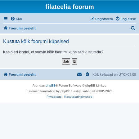
filateelia foorum
KKK
Registreeru
Logi sisse
O
Foorumi pealeht
t
Kustuta kõik foorumi küpsised
s
i
Kas oled kindel, et soovid kõik foorumi küpsised kustutada?
Foorumi pealeht
Kõik kellaajad on
UTC+03:00
Arendas
phpBB
® Forum Software © phpBB Limited
Estonian translation by phpBB Eesti [Exabot] © 2008*-2025
Privaatsus
|
Kasutajatingimused