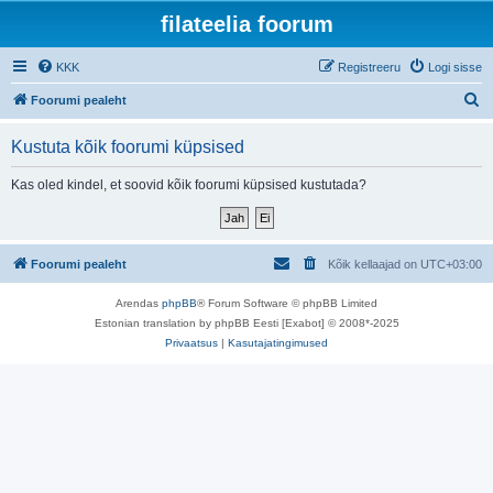
filateelia foorum
KKK
Registreeru
Logi sisse
O
Foorumi pealeht
t
Kustuta kõik foorumi küpsised
s
i
Kas oled kindel, et soovid kõik foorumi küpsised kustutada?
Foorumi pealeht
Kõik kellaajad on
UTC+03:00
Arendas
phpBB
® Forum Software © phpBB Limited
Estonian translation by phpBB Eesti [Exabot] © 2008*-2025
Privaatsus
|
Kasutajatingimused