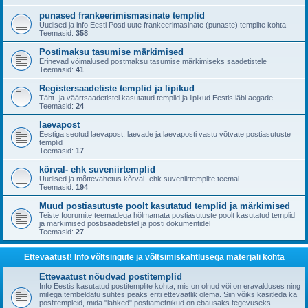
punased frankeerimismasinate templid
Uudised ja info Eesti Posti uute frankeerimasinate (punaste) templite kohta
Teemasid:
358
Postimaksu tasumise märkimised
Erinevad võimalused postmaksu tasumise märkimiseks saadetistele
Teemasid:
41
Registersaadetiste templid ja lipikud
Täht- ja väärtsaadetistel kasutatud templid ja lipikud Eestis läbi aegade
Teemasid:
24
laevapost
Eestiga seotud laevapost, laevade ja laevaposti vastu võtvate postiasutuste
templid
Teemasid:
17
kõrval- ehk suveniirtemplid
Uudised ja mõttevahetus kõrval- ehk suveniirtemplite teemal
Teemasid:
194
Muud postiasutuste poolt kasutatud templid ja märkimised
Teiste foorumite teemadega hõlmamata postiasutuste poolt kasutatud templid
ja märkimised postisaadetistel ja posti dokumentidel
Teemasid:
27
Ettevaatust! Info võltsingute ja võltsimiskahtlusega materjali kohta
Ettevaatust nõudvad postitemplid
Info Eestis kasutatud postitemplite kohta, mis on olnud või on eravalduses ning
millega tembeldatu suhtes peaks eriti ettevaatlik olema. Siin võiks käsitleda ka
postitempleid, mida "lahked" postiametnikud on ebausaks tegevuseks