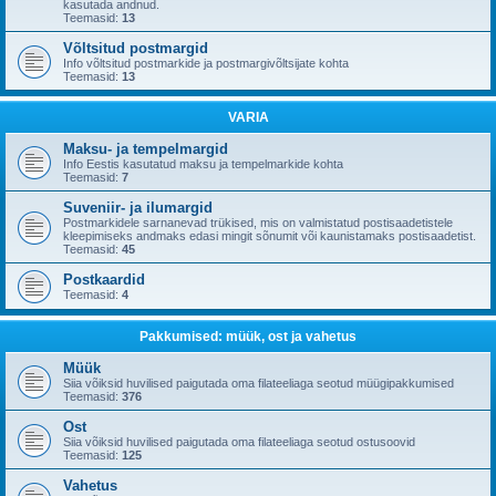
kasutada andnud.
Teemasid:
13
Võltsitud postmargid
Info võltsitud postmarkide ja postmargivõltsijate kohta
Teemasid:
13
VARIA
Maksu- ja tempelmargid
Info Eestis kasutatud maksu ja tempelmarkide kohta
Teemasid:
7
Suveniir- ja ilumargid
Postmarkidele sarnanevad trükised, mis on valmistatud postisaadetistele
kleepimiseks andmaks edasi mingit sõnumit või kaunistamaks postisaadetist.
Teemasid:
45
Postkaardid
Teemasid:
4
Pakkumised: müük, ost ja vahetus
Müük
Siia võiksid huvilised paigutada oma filateeliaga seotud müügipakkumised
Teemasid:
376
Ost
Siia võiksid huvilised paigutada oma filateeliaga seotud ostusoovid
Teemasid:
125
Vahetus