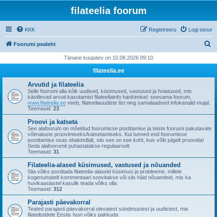
filateelia foorum
KKK
Registreeru
Logi sisse
O
Foorumi pealeht
t
Tänane kuupäev on 10.08.2026 09:10
s
filateelia.ee
i
Arvutid ja filateelia
Selle foorumi alla kõik uudised, küsimused, vastused ja hoiatused, mis
käsitlevad arvuti kasutamist filateeliainfo hankimisel: seesama foorum,
www.filateelia.ee
veeb, filateeliauudiste list ning samalaadsed infokanalid mujal.
Teemasid:
23
Proovi ja katseta
See alafoorum on mõeldud foorumisse postitamise ja teiste foorumi pakutavate
võimaluste proovimiseks/katsetamiseks. Kui tunned end foorumisse
postitamise osas ebakindlalt, siis see on see koht, kus võib julgelt proovida!
Seda alafoorumit puhastatakse regulaarselt.
Teemasid:
31
Filateelia-alased küsimused, vastused ja nõuanded
Siia võiks postitada filateelia-alaseid küsimusi ja probleeme, millele
kogenumatelt kommentaari soovitakse või siis häid nõuandeid, mis ka
huvikaaslastel kasulik teada võiks olla
Teemasid:
312
Parajasti päevakorral
Teated parajasti päevakorral olevatest sündmustest ja uudistest, mis
filatelistidele Eestis huvi võiks pakkuda