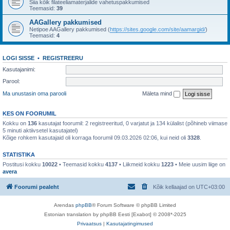
Siia kõik filateeliamaterjalide vahetuspakkumised
Teemasid:
39
AAGallery pakkumised
Netipoe AAGallery pakkumised (
https://sites.google.com/site/aamargid/
)
Teemasid:
4
LOGI SISSE
•
REGISTREERU
Kasutajanimi:
Parool:
Ma unustasin oma parooli
Mäleta mind
KES ON FOORUMIL
Kokku on
136
kasutajat foorumil: 2 registreeritud, 0 varjatut ja 134 külalist (põhineb viimase
5 minuti aktiivsetel kasutajatel)
Kõige rohkem kasutajaid oli korraga foorumil 09.03.2026 02:06, kui neid oli
3328
.
STATISTIKA
Postitusi kokku
10022
• Teemasid kokku
4137
• Liikmeid kokku
1223
• Meie uusim liige on
avera
Foorumi pealeht
Kõik kellaajad on
UTC+03:00
Arendas
phpBB
® Forum Software © phpBB Limited
Estonian translation by phpBB Eesti [Exabot] © 2008*-2025
Privaatsus
|
Kasutajatingimused