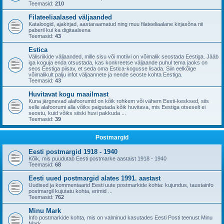
Teemasid:
210
Filateeliaalased väljaanded
Kataloogid, ajakirjad, aastaraamatud ning muu filateeliaalane kirjasõna nii
paberil kui ka digitaalsena
Teemasid:
43
Estica
Välisriikide väljaanded, mille sisu või motiivi on võimalik seostada Eestiga. Jääb
iga koguja enda otsustada, kas konkreetse väljaande puhul tema jaoks on
seos Eestiga piisav, et seda oma Estica-kogusse lisada. Siin eelkõige
võimalikult palju infot väljaannete ja nende seoste kohta Eestiga.
Teemasid:
43
Huvitavat kogu maailmast
Kuna järgnevad alafoorumid on kõik rohkem või vähem Eesti-kesksed, siis
selle alafoorumi alla võiks paigutada kõik huvitava, mis Eestiga otseselt ei
seostu, kuid võiks siiski huvi pakkuda ...
Teemasid:
39
Postmargid
Eesti postmargid 1918 - 1940
Kõik, mis puudutab Eesti postmarke aastaist 1918 - 1940
Teemasid:
68
Eesti uued postmargid alates 1991. aastast
Uudised ja kommentaarid Eesti uute postmarkide kohta: kujundus, taustainfo
postmargil kujutatu kohta, erimid ...
Teemasid:
762
Minu Mark
Info postmarkide kohta, mis on valminud kasutades Eesti Posti teenust Minu
Mark