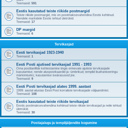
Teemasid:
591
Eestis kasutatud teiste riikide postmargid
Teiste riikide postmargid, mis on postimaksevahendina Eestis kehtinud.
Nendele markidele Eestis tehtud ületrükid.
Teemasid:
17
DP margid
Teemasid:
6
Tervikasjad
Eesti tervikasjad 1923-1940
Teemasid:
1
Eesti Posti ajutised tervikasjad 1991 - 1993
Oma postitariifide kehtestamine tingis erinevate ajutiste tervikasjade
kasutamise; nende aluspostkaardid ja -ümbrikud; templid lisafrankeeringu
märkimiseks; kasutamise iseärasused jne.
Teemasid:
9
Eesti Posti tervikasjad alates 1999. aastast
1999. aastal alustas Eesti Post korraliste tervikasjade väljaandmist.
Teemasid:
108
Eestis kasutatud teiste riikide tervikasjad
Eestis postimaksevahendina kehtinud teiste riikide tervikasjad ja neile tehtud
ületrükid.
Teemasid:
30
Postiajalugu ja templijäljendite kogumine