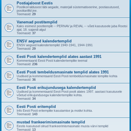
Postiajaloost Eestis
Postikorraldusest läbi aegade, materjali süstematiseerine, postiasutused,
postitariifid jne.
Teemasid:
29
Vanemad postitemplid
Kaks esimest postitemplit -- PERNAV ja REVAL -- võeti kasutusele juba Rootsi
ajal, 18. sajandi algul
Teemasid:
37
ENSV aegsed kalendertemplid
ENSV aegsed kalendertemplid 1940-1941, 1944-1991
Teemasid:
29
Eesti Posti kalendertemplid alates aastast 1991
Kommentaarid Eesti Posti kalendertemplite teemal
Teemasid:
236
Eesti Posti tembeldusmasinate templid alates 1991
Uudised ja kommentaarid Eesti Posti tembeldusmasinate templite kohta
Teemasid:
36
Eesti Posti erikujundusega kalendertemplid
Uudised ja kommentaarid Eesti Posti poolt alates 1997. aastast kasutusele
võetud erikujundusega kalendertemplite kohta.
Teemasid:
34
Eesti Posti eritemplid
Info Eesti Posti eritemplite kasutamise ja motiivi kohta.
Teemasid:
143
mustad frankeerimismasinate templid
Eestis kasutusel olnud frankeerimismasinate musta värvi templid
Teemasid:
13