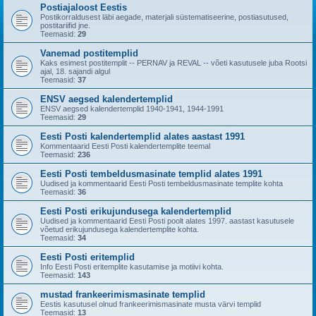
Postiajaloost Eestis
Postikorraldusest läbi aegade, materjali süstematiseerine, postiasutused,
postitariifid jne.
Teemasid:
29
Vanemad postitemplid
Kaks esimest postitemplit -- PERNAV ja REVAL -- võeti kasutusele juba Rootsi
ajal, 18. sajandi algul
Teemasid:
37
ENSV aegsed kalendertemplid
ENSV aegsed kalendertemplid 1940-1941, 1944-1991
Teemasid:
29
Eesti Posti kalendertemplid alates aastast 1991
Kommentaarid Eesti Posti kalendertemplite teemal
Teemasid:
236
Eesti Posti tembeldusmasinate templid alates 1991
Uudised ja kommentaarid Eesti Posti tembeldusmasinate templite kohta
Teemasid:
36
Eesti Posti erikujundusega kalendertemplid
Uudised ja kommentaarid Eesti Posti poolt alates 1997. aastast kasutusele
võetud erikujundusega kalendertemplite kohta.
Teemasid:
34
Eesti Posti eritemplid
Info Eesti Posti eritemplite kasutamise ja motiivi kohta.
Teemasid:
143
mustad frankeerimismasinate templid
Eestis kasutusel olnud frankeerimismasinate musta värvi templid
Teemasid:
13