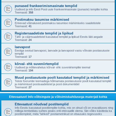
punased frankeerimismasinate templid
Uudised ja info Eesti Posti uute frankeerimasinate (punaste) templite kohta
Teemasid:
358
Postimaksu tasumise märkimised
Erinevad võimalused postmaksu tasumise märkimiseks saadetistele
Teemasid:
41
Registersaadetiste templid ja lipikud
Täht- ja väärtsaadetistel kasutatud templid ja lipikud Eestis läbi aegade
Teemasid:
24
laevapost
Eestiga seotud laevapost, laevade ja laevaposti vastu võtvate postiasutuste
templid
Teemasid:
17
kõrval- ehk suveniirtemplid
Uudised ja mõttevahetus kõrval- ehk suveniirtemplite teemal
Teemasid:
194
Muud postiasutuste poolt kasutatud templid ja märkimised
Teiste foorumite teemadega hõlmamata postiasutuste poolt kasutatud templid
ja märkimised postisaadetistel ja posti dokumentidel
Teemasid:
27
Ettevaatust! Info võltsingute ja võltsimiskahtlusega materjali kohta
Ettevaatust nõudvad postitemplid
Info Eestis kasutatud postitemplite kohta, mis on olnud või on eravalduses ning
millega tembeldatu suhtes peaks eriti ettevaatlik olema. Siin võiks käsitleda ka
postitempleid, mida "lahked" postiametnikud on ebausaks tegevuseks