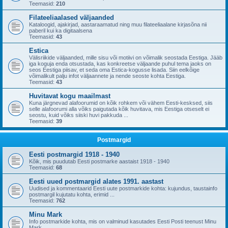
Teemasid:
210
Filateeliaalased väljaanded
Kataloogid, ajakirjad, aastaraamatud ning muu filateeliaalane kirjasõna nii
paberil kui ka digitaalsena
Teemasid:
43
Estica
Välisriikide väljaanded, mille sisu või motiivi on võimalik seostada Eestiga. Jääb
iga koguja enda otsustada, kas konkreetse väljaande puhul tema jaoks on
seos Eestiga piisav, et seda oma Estica-kogusse lisada. Siin eelkõige
võimalikult palju infot väljaannete ja nende seoste kohta Eestiga.
Teemasid:
43
Huvitavat kogu maailmast
Kuna järgnevad alafoorumid on kõik rohkem või vähem Eesti-kesksed, siis
selle alafoorumi alla võiks paigutada kõik huvitava, mis Eestiga otseselt ei
seostu, kuid võiks siiski huvi pakkuda ...
Teemasid:
39
Postmargid
Eesti postmargid 1918 - 1940
Kõik, mis puudutab Eesti postmarke aastaist 1918 - 1940
Teemasid:
68
Eesti uued postmargid alates 1991. aastast
Uudised ja kommentaarid Eesti uute postmarkide kohta: kujundus, taustainfo
postmargil kujutatu kohta, erimid ...
Teemasid:
762
Minu Mark
Info postmarkide kohta, mis on valminud kasutades Eesti Posti teenust Minu
Mark