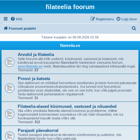
filateelia foorum
KKK
Registreeru
Logi sisse
O
Foorumi pealeht
t
Tänane kuupäev on 06.08.2026 01:56
s
filateelia.ee
i
Arvutid ja filateelia
Selle foorumi alla kõik uudised, küsimused, vastused ja hoiatused, mis
käsitlevad arvuti kasutamist filateeliainfo hankimisel: seesama foorum,
www.filateelia.ee
veeb, filateeliauudiste list ning samalaadsed infokanalid mujal.
Teemasid:
23
Proovi ja katseta
See alafoorum on mõeldud foorumisse postitamise ja teiste foorumi pakutavate
võimaluste proovimiseks/katsetamiseks. Kui tunned end foorumisse
postitamise osas ebakindlalt, siis see on see koht, kus võib julgelt proovida!
Seda alafoorumit puhastatakse regulaarselt.
Teemasid:
31
Filateelia-alased küsimused, vastused ja nõuanded
Siia võiks postitada filateelia-alaseid küsimusi ja probleeme, millele
kogenumatelt kommentaari soovitakse või siis häid nõuandeid, mis ka
huvikaaslastel kasulik teada võiks olla
Teemasid:
312
Parajasti päevakorral
Teated parajasti päevakorral olevatest sündmustest ja uudistest, mis
filatelistidele Eestis huvi võiks pakkuda