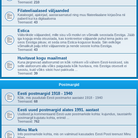
Teemasid:
210
Filateeliaalased väljaanded
Kataloogid, ajakirjad, aastaraamatud ning muu filateeliaalane kirjasõna nii
paberil kui ka digitaalsena
Teemasid:
43
Estica
Välisriikide väljaanded, mille sisu või motiivi on võimalik seostada Eestiga. Jääb
iga koguja enda otsustada, kas konkreetse väljaande puhul tema jaoks on
seos Eestiga piisav, et seda oma Estica-kogusse lisada. Siin eelkõige
võimalikult palju infot väljaannete ja nende seoste kohta Eestiga.
Teemasid:
43
Huvitavat kogu maailmast
Kuna järgnevad alafoorumid on kõik rohkem või vähem Eesti-kesksed, siis
selle alafoorumi alla võiks paigutada kõik huvitava, mis Eestiga otseselt ei
seostu, kuid võiks siiski huvi pakkuda ...
Teemasid:
39
Postmargid
Eesti postmargid 1918 - 1940
Kõik, mis puudutab Eesti postmarke aastaist 1918 - 1940
Teemasid:
68
Eesti uued postmargid alates 1991. aastast
Uudised ja kommentaarid Eesti uute postmarkide kohta: kujundus, taustainfo
postmargil kujutatu kohta, erimid ...
Teemasid:
762
Minu Mark
Info postmarkide kohta, mis on valminud kasutades Eesti Posti teenust Minu
Mark