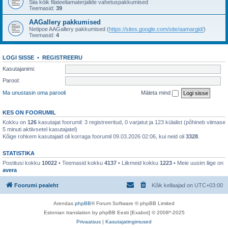
Siia kõik filateeliamaterjalide vahetuspakkumised
Teemasid:
39
AAGallery pakkumised
Netipoe AAGallery pakkumised (
https://sites.google.com/site/aamargid/
)
Teemasid:
4
LOGI SISSE
•
REGISTREERU
Kasutajanimi:
Parool:
Ma unustasin oma parooli
Mäleta mind
KES ON FOORUMIL
Kokku on
126
kasutajat foorumil: 3 registreeritud, 0 varjatut ja 123 külalist (põhineb viimase
5 minuti aktiivsetel kasutajatel)
Kõige rohkem kasutajaid oli korraga foorumil 09.03.2026 02:06, kui neid oli
3328
.
STATISTIKA
Postitusi kokku
10022
• Teemasid kokku
4137
• Liikmeid kokku
1223
• Meie uusim liige on
avera
Foorumi pealeht
Kõik kellaajad on
UTC+03:00
Arendas
phpBB
® Forum Software © phpBB Limited
Estonian translation by phpBB Eesti [Exabot] © 2008*-2025
Privaatsus
|
Kasutajatingimused