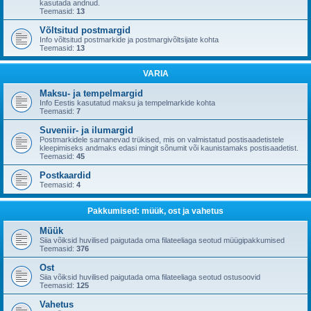
kasutada andnud.
Teemasid:
13
Võltsitud postmargid
Info võltsitud postmarkide ja postmargivõltsijate kohta
Teemasid:
13
VARIA
Maksu- ja tempelmargid
Info Eestis kasutatud maksu ja tempelmarkide kohta
Teemasid:
7
Suveniir- ja ilumargid
Postmarkidele sarnanevad trükised, mis on valmistatud postisaadetistele
kleepimiseks andmaks edasi mingit sõnumit või kaunistamaks postisaadetist.
Teemasid:
45
Postkaardid
Teemasid:
4
Pakkumised: müük, ost ja vahetus
Müük
Siia võiksid huvilised paigutada oma filateeliaga seotud müügipakkumised
Teemasid:
376
Ost
Siia võiksid huvilised paigutada oma filateeliaga seotud ostusoovid
Teemasid:
125
Vahetus