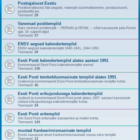
Postiajaloost Eestis
Postikorraldusest läbi aegade, materjali süstematiseerine, postiasutused,
postitariifid jne.
Teemasid:
29
Vanemad postitemplid
Kaks esimest postitemplit -- PERNAV ja REVAL -- võeti kasutusele juba Rootsi
ajal, 18. sajandi algul
Teemasid:
37
ENSV aegsed kalendertemplid
ENSV aegsed kalendertemplid 1940-1941, 1944-1991
Teemasid:
29
Eesti Posti kalendertemplid alates aastast 1991
Kommentaarid Eesti Posti kalendertemplite teemal
Teemasid:
236
Eesti Posti tembeldusmasinate templid alates 1991
Uudised ja kommentaarid Eesti Posti tembeldusmasinate templite kohta
Teemasid:
36
Eesti Posti erikujundusega kalendertemplid
Uudised ja kommentaarid Eesti Posti poolt alates 1997. aastast kasutusele
võetud erikujundusega kalendertemplite kohta.
Teemasid:
34
Eesti Posti eritemplid
Info Eesti Posti eritemplite kasutamise ja motiivi kohta.
Teemasid:
143
mustad frankeerimismasinate templid
Eestis kasutusel olnud frankeerimismasinate musta värvi templid
Teemasid:
13