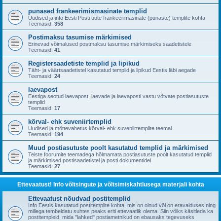
punased frankeerimismasinate templid
Uudised ja info Eesti Posti uute frankeerimasinate (punaste) templite kohta
Teemasid:
358
Postimaksu tasumise märkimised
Erinevad võimalused postmaksu tasumise märkimiseks saadetistele
Teemasid:
41
Registersaadetiste templid ja lipikud
Täht- ja väärtsaadetistel kasutatud templid ja lipikud Eestis läbi aegade
Teemasid:
24
laevapost
Eestiga seotud laevapost, laevade ja laevaposti vastu võtvate postiasutuste
templid
Teemasid:
17
kõrval- ehk suveniirtemplid
Uudised ja mõttevahetus kõrval- ehk suveniirtemplite teemal
Teemasid:
194
Muud postiasutuste poolt kasutatud templid ja märkimised
Teiste foorumite teemadega hõlmamata postiasutuste poolt kasutatud templid
ja märkimised postisaadetistel ja posti dokumentidel
Teemasid:
27
Ettevaatust! Info võltsingute ja võltsimiskahtlusega materjali kohta
Ettevaatust nõudvad postitemplid
Info Eestis kasutatud postitemplite kohta, mis on olnud või on eravalduses ning
millega tembeldatu suhtes peaks eriti ettevaatlik olema. Siin võiks käsitleda ka
postitempleid, mida "lahked" postiametnikud on ebausaks tegevuseks