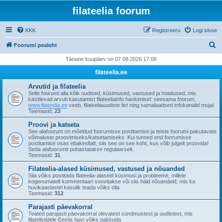
filateelia foorum
KKK
Registreeru
Logi sisse
O
Foorumi pealeht
t
Tänane kuupäev on 07.08.2026 17:09
s
filateelia.ee
i
Arvutid ja filateelia
Selle foorumi alla kõik uudised, küsimused, vastused ja hoiatused, mis
käsitlevad arvuti kasutamist filateeliainfo hankimisel: seesama foorum,
www.filateelia.ee
veeb, filateeliauudiste list ning samalaadsed infokanalid mujal.
Teemasid:
23
Proovi ja katseta
See alafoorum on mõeldud foorumisse postitamise ja teiste foorumi pakutavate
võimaluste proovimiseks/katsetamiseks. Kui tunned end foorumisse
postitamise osas ebakindlalt, siis see on see koht, kus võib julgelt proovida!
Seda alafoorumit puhastatakse regulaarselt.
Teemasid:
31
Filateelia-alased küsimused, vastused ja nõuanded
Siia võiks postitada filateelia-alaseid küsimusi ja probleeme, millele
kogenumatelt kommentaari soovitakse või siis häid nõuandeid, mis ka
huvikaaslastel kasulik teada võiks olla
Teemasid:
312
Parajasti päevakorral
Teated parajasti päevakorral olevatest sündmustest ja uudistest, mis
filatelistidele Eestis huvi võiks pakkuda