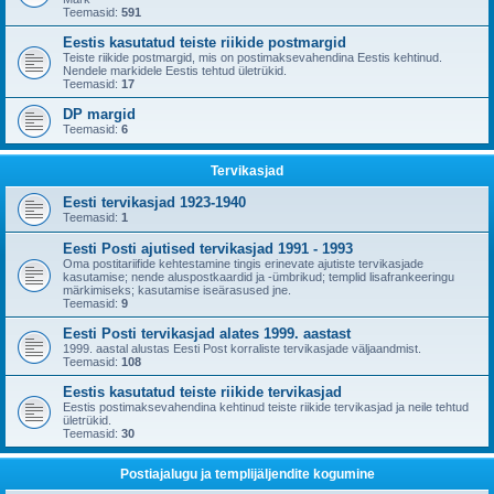
Teemasid:
591
Eestis kasutatud teiste riikide postmargid
Teiste riikide postmargid, mis on postimaksevahendina Eestis kehtinud.
Nendele markidele Eestis tehtud ületrükid.
Teemasid:
17
DP margid
Teemasid:
6
Tervikasjad
Eesti tervikasjad 1923-1940
Teemasid:
1
Eesti Posti ajutised tervikasjad 1991 - 1993
Oma postitariifide kehtestamine tingis erinevate ajutiste tervikasjade
kasutamise; nende aluspostkaardid ja -ümbrikud; templid lisafrankeeringu
märkimiseks; kasutamise iseärasused jne.
Teemasid:
9
Eesti Posti tervikasjad alates 1999. aastast
1999. aastal alustas Eesti Post korraliste tervikasjade väljaandmist.
Teemasid:
108
Eestis kasutatud teiste riikide tervikasjad
Eestis postimaksevahendina kehtinud teiste riikide tervikasjad ja neile tehtud
ületrükid.
Teemasid:
30
Postiajalugu ja templijäljendite kogumine