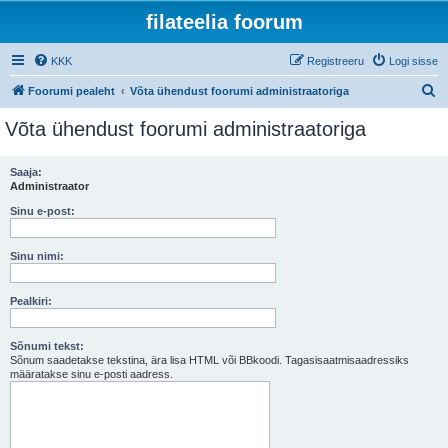
filateelia foorum
KKK
Registreeru
Logi sisse
O
Foorumi pealeht
Võta ühendust foorumi administraatoriga
t
Võta ühendust foorumi administraatoriga
s
i
Saaja:
Administraator
Sinu e-post:
Sinu nimi:
Pealkiri:
Sõnumi tekst:
Sõnum saadetakse tekstina, ära lisa HTML või BBkoodi. Tagasisaatmisaadressiks
määratakse sinu e-posti aadress.