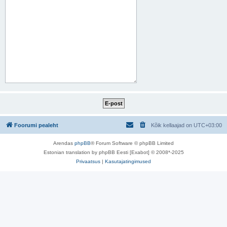
Foorumi pealeht
Kõik kellaajad on
UTC+03:00
Arendas
phpBB
® Forum Software © phpBB Limited
Estonian translation by phpBB Eesti [Exabot] © 2008*-2025
Privaatsus
|
Kasutajatingimused