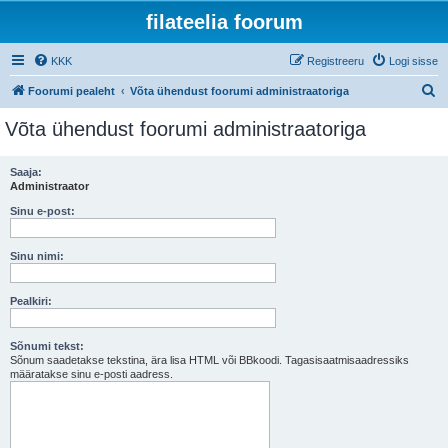
filateelia foorum
KKK
Registreeru
Logi sisse
O
Foorumi pealeht
Võta ühendust foorumi administraatoriga
t
Võta ühendust foorumi administraatoriga
s
i
Saaja:
Administraator
Sinu e-post:
Sinu nimi:
Pealkiri:
Sõnumi tekst:
Sõnum saadetakse tekstina, ära lisa HTML või BBkoodi. Tagasisaatmisaadressiks
määratakse sinu e-posti aadress.