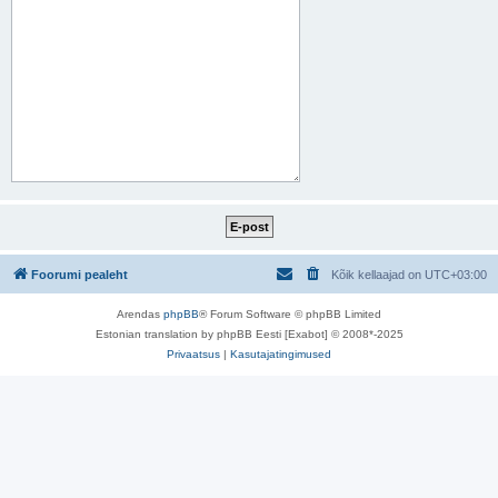
Foorumi pealeht
Kõik kellaajad on
UTC+03:00
Arendas
phpBB
® Forum Software © phpBB Limited
Estonian translation by phpBB Eesti [Exabot] © 2008*-2025
Privaatsus
|
Kasutajatingimused