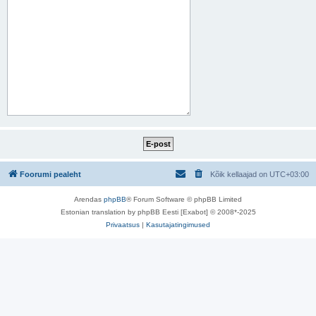
Foorumi pealeht
Kõik kellaajad on
UTC+03:00
Arendas
phpBB
® Forum Software © phpBB Limited
Estonian translation by phpBB Eesti [Exabot] © 2008*-2025
Privaatsus
|
Kasutajatingimused