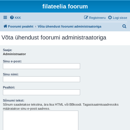
filateelia foorum
KKK
Registreeru
Logi sisse
O
Foorumi pealeht
Võta ühendust foorumi administraatoriga
t
Võta ühendust foorumi administraatoriga
s
i
Saaja:
Administraator
Sinu e-post:
Sinu nimi:
Pealkiri:
Sõnumi tekst:
Sõnum saadetakse tekstina, ära lisa HTML või BBkoodi. Tagasisaatmisaadressiks
määratakse sinu e-posti aadress.