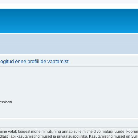
logitud enne profiilide vaatamist.
essioonil
ine võtab kõigest mõne minuti, ning annab sulle mitmeid võimalusi juurde. Foorumi
indlasti läbi kasutamistingimused ja privaatsuspoliitika. Kasutamistingimused on Su