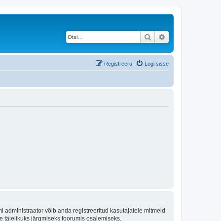
Otsi
Täiendatud otsing
Registreeru
Logi sisse
 administraator võib anda registreeritud kasutajatele mitmeid
lle täielikuks järgmiseks foorumis osalemiseks.