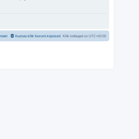
ntakt
Kustuta kõik foorumi küpsised
Kõik kellaajad on
UTC+03:00