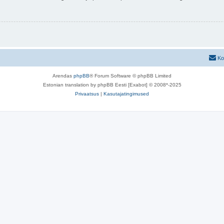
Ko
Arendas
phpBB
® Forum Software © phpBB Limited
Estonian translation by phpBB Eesti [Exabot] © 2008*-2025
Privaatsus
|
Kasutajatingimused