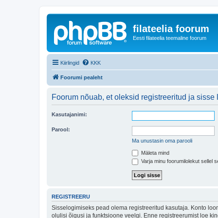
filateelia foorum
Eesti filateelia teemaline foorum
Kiirlingid
KKK
Foorumi pealeht
Foorum nõuab, et oleksid registreeritud ja sisse 
Kasutajanimi:
Parool:
Ma unustasin oma parooli
Mäleta mind
Varja minu foorumilolekut sellel s
REGISTREERU
Sisselogimiseks pead olema registreeritud kasutaja. Konto loom
olulisi õigusi ja funktsioone veelgi. Enne registreerumist loe k