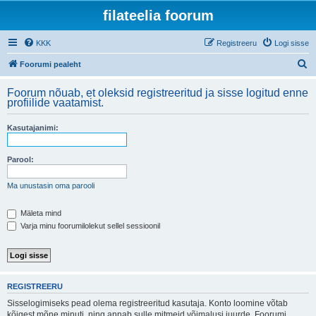
filateelia foorum
KKK
Registreeru
Logi sisse
O
Foorumi pealeht
t
Foorum nõuab, et oleksid registreeritud ja sisse logitud enne
s
profiilide vaatamist.
i
Kasutajanimi:
Parool:
Ma unustasin oma parooli
Mäleta mind
Varja minu foorumilolekut sellel sessioonil
REGISTREERU
Sisselogimiseks pead olema registreeritud kasutaja. Konto loomine võtab
kõigest mõne minuti, ning annab sulle mitmeid võimalusi juurde. Foorumi