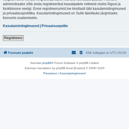
administraator võib anda registreeritud kasutajatele mitmeid olulisi õigusi ja
funktsioone veelgi. Enne registreerumist loe kindlasti läbi kasutamistingimused
ja privaatsuspoliitika. Kasutamistingimused on Sulle täielikuks järgmiseks
foorumis osalemiseks.
Kasutamistingimused
|
Privaatsuspoliis
Registreeru
Foorumi pealeht
Kõik kellaajad on
UTC+03:00
Arendas
phpBB
® Forum Software © phpBB Limited
Estonian translation by phpBB Eesti [Exabot] © 2008*-2025
Privaatsus
|
Kasutajatingimused