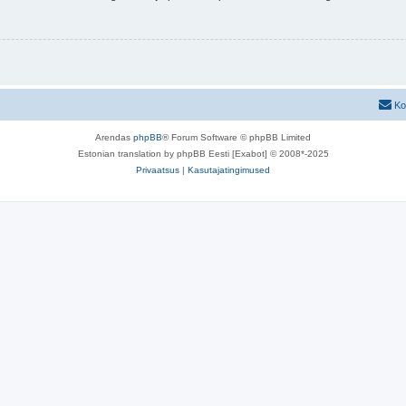
Ko
Arendas
phpBB
® Forum Software © phpBB Limited
Estonian translation by phpBB Eesti [Exabot] © 2008*-2025
Privaatsus
|
Kasutajatingimused