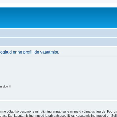
logitud enne profiilide vaatamist.
essioonil
ine võtab kõigest mõne minuti, ning annab sulle mitmeid võimalusi juurde. Foorumi
indlasti läbi kasutamistingimused ja privaatsuspoliitika. Kasutamistingimused on Su