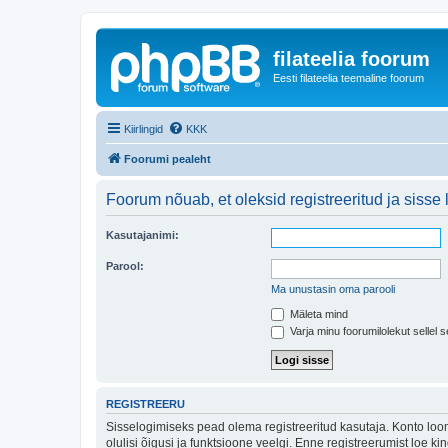
filateelia foorum
Eesti filateelia teemaline foorum
Kiirlingid
KKK
Foorumi pealeht
Foorum nõuab, et oleksid registreeritud ja sisse 
Kasutajanimi:
Parool:
Ma unustasin oma parooli
Mäleta mind
Varja minu foorumilolekut sellel s
REGISTREERU
Sisselogimiseks pead olema registreeritud kasutaja. Konto loom
olulisi õigusi ja funktsioone veelgi. Enne registreerumist loe k