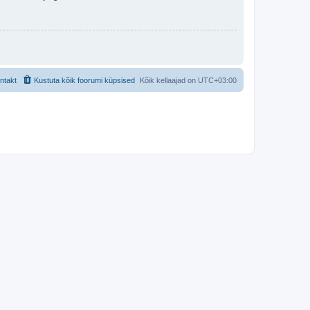
ntakt
Kustuta kõik foorumi küpsised
Kõik kellaajad on
UTC+03:00