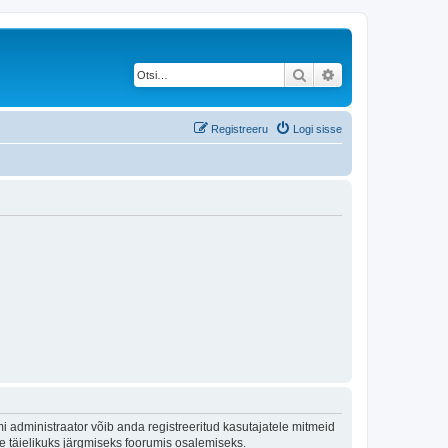
Otsi
Täiendatud otsing
Registreeru
Logi sisse
 administraator võib anda registreeritud kasutajatele mitmeid
lle täielikuks järgmiseks foorumis osalemiseks.