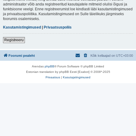
administraator võib anda registreeritud kasutajatele mitmeid olulisi õigusi ja
funktsioone veelgi. Enne registreerumist loe kindlasti läbi kasutamistingimused
ja privaatsuspoliitika. Kasutamistingimused on Sulle täielikuks järgmiseks
foorumis osalemiseks.
Kasutamistingimused
|
Privaatsuspoliis
Registreeru
Foorumi pealeht
Kõik kellaajad on
UTC+03:00
Arendas
phpBB
® Forum Software © phpBB Limited
Estonian translation by phpBB Eesti [Exabot] © 2008*-2025
Privaatsus
|
Kasutajatingimused