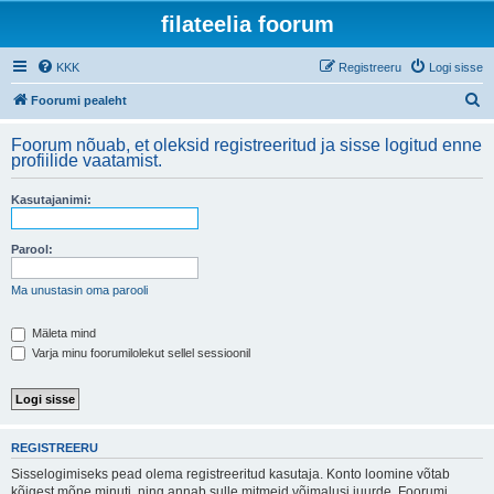
filateelia foorum
KKK
Registreeru
Logi sisse
O
Foorumi pealeht
t
Foorum nõuab, et oleksid registreeritud ja sisse logitud enne
s
profiilide vaatamist.
i
Kasutajanimi:
Parool:
Ma unustasin oma parooli
Mäleta mind
Varja minu foorumilolekut sellel sessioonil
REGISTREERU
Sisselogimiseks pead olema registreeritud kasutaja. Konto loomine võtab
kõigest mõne minuti, ning annab sulle mitmeid võimalusi juurde. Foorumi