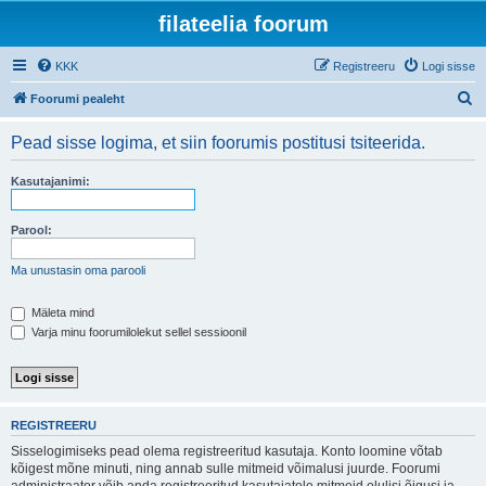
filateelia foorum
KKK
Registreeru
Logi sisse
O
Foorumi pealeht
t
Pead sisse logima, et siin foorumis postitusi tsiteerida.
s
i
Kasutajanimi:
Parool:
Ma unustasin oma parooli
Mäleta mind
Varja minu foorumilolekut sellel sessioonil
REGISTREERU
Sisselogimiseks pead olema registreeritud kasutaja. Konto loomine võtab
kõigest mõne minuti, ning annab sulle mitmeid võimalusi juurde. Foorumi
administraator võib anda registreeritud kasutajatele mitmeid olulisi õigusi ja