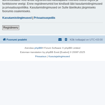
funktsioone veelgi. Enne registreerumist loe kindlasti läbi kasutamistingimused
ja privaatsuspoliitika. Kasutamistingimused on Sulle täielikuks järgmiseks
foorumis osalemiseks.
Kasutamistingimused
|
Privaatsuspoliis
Registreeru
Foorumi pealeht
Kõik kellaajad on
UTC+03:00
Arendas
phpBB
® Forum Software © phpBB Limited
Estonian translation by phpBB Eesti [Exabot] © 2008*-2025
Privaatsus
|
Kasutajatingimused