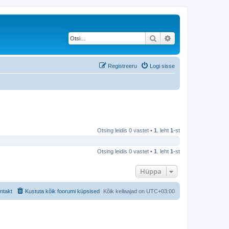
Otsi
Täiendatud otsing
Registreeru
Logi sisse
Otsing leidis 0 vastet •
1
. leht
1
-st
Otsing leidis 0 vastet •
1
. leht
1
-st
Hüppa
ntakt
Kustuta kõik foorumi küpsised
Kõik kellaajad on
UTC+03:00