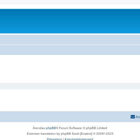
Ko
Arendas
phpBB
® Forum Software © phpBB Limited
Estonian translation by phpBB Eesti [Exabot] © 2008*-2025
Privaatsus
|
Kasutajatingimused