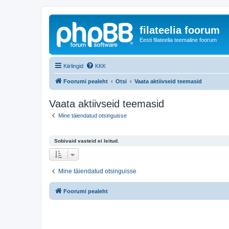
filateelia foorum
Eesti filateelia teemaline foorum
Kiirlingid
KKK
Foorumi pealeht
Otsi
Vaata aktiivseid teemasid
Vaata aktiivseid teemasid
Mine täiendatud otsinguisse
Sobivaid vasteid ei leitud.
Mine täiendatud otsinguisse
Foorumi pealeht