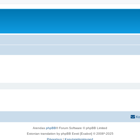
Ko
Arendas
phpBB
® Forum Software © phpBB Limited
Estonian translation by phpBB Eesti [Exabot] © 2008*-2025
Privaatsus
|
Kasutajatingimused