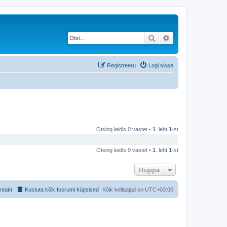
Otsi
Täiendatud otsing
Registreeru
Logi sisse
Otsing leidis 0 vastet •
1
. leht
1
-st
Otsing leidis 0 vastet •
1
. leht
1
-st
Hüppa
ntakt
Kustuta kõik foorumi küpsised
Kõik kellaajad on
UTC+03:00