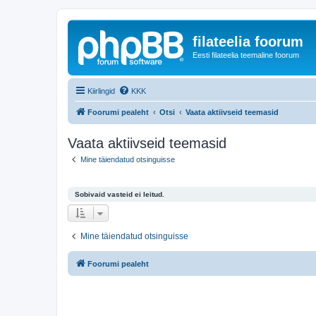
filateelia foorum
Eesti filateelia teemaline foorum
Kiirlingid
KKK
Foorumi pealeht
Otsi
Vaata aktiivseid teemasid
Vaata aktiivseid teemasid
Mine täiendatud otsinguisse
Sobivaid vasteid ei leitud.
Mine täiendatud otsinguisse
Foorumi pealeht