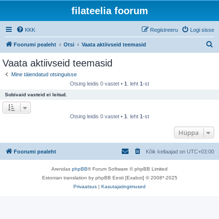
filateelia foorum
KKK
Registreeru
Logi sisse
O
Foorumi pealeht
Otsi
Vaata aktiivseid teemasid
t
Vaata aktiivseid teemasid
s
Mine täiendatud otsinguisse
i
Otsing leidis 0 vastet •
1
. leht
1
-st
Sobivaid vasteid ei leitud.
Otsing leidis 0 vastet •
1
. leht
1
-st
Hüppa
Foorumi pealeht
Kõik kellaajad on
UTC+03:00
Arendas
phpBB
® Forum Software © phpBB Limited
Estonian translation by phpBB Eesti [Exabot] © 2008*-2025
Privaatsus
|
Kasutajatingimused