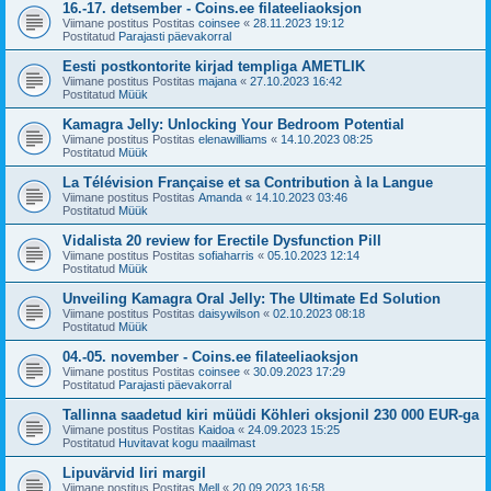
16.-17. detsember - Coins.ee filateeliaoksjon
Viimane postitus Postitas
coinsee
«
28.11.2023 19:12
Postitatud
Parajasti päevakorral
Eesti postkontorite kirjad templiga AMETLIK
Viimane postitus Postitas
majana
«
27.10.2023 16:42
Postitatud
Müük
Kamagra Jelly: Unlocking Your Bedroom Potential
Viimane postitus Postitas
elenawilliams
«
14.10.2023 08:25
Postitatud
Müük
La Télévision Française et sa Contribution à la Langue
Viimane postitus Postitas
Amanda
«
14.10.2023 03:46
Postitatud
Müük
Vidalista 20 review for Erectile Dysfunction Pill
Viimane postitus Postitas
sofiaharris
«
05.10.2023 12:14
Postitatud
Müük
Unveiling Kamagra Oral Jelly: The Ultimate Ed Solution
Viimane postitus Postitas
daisywilson
«
02.10.2023 08:18
Postitatud
Müük
04.-05. november - Coins.ee filateeliaoksjon
Viimane postitus Postitas
coinsee
«
30.09.2023 17:29
Postitatud
Parajasti päevakorral
Tallinna saadetud kiri müüdi Köhleri oksjonil 230 000 EUR-ga
Viimane postitus Postitas
Kaidoa
«
24.09.2023 15:25
Postitatud
Huvitavat kogu maailmast
Lipuvärvid Iiri margil
Viimane postitus Postitas
Mell
«
20.09.2023 16:58