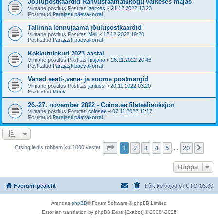
Jõulupostkaardid Rahvusraamatukogu väikeses majas
Viimane postitus Postitas
Xerxes
«
21.12.2022 13:23
Postitatud
Parajasti päevakorral
Tallinna lennujaama jõulupostkaardid
Viimane postitus Postitas
Mell
«
12.12.2022 19:20
Postitatud
Parajasti päevakorral
Kokkutulekud 2023.aastal
Viimane postitus Postitas
majana
«
26.11.2022 20:46
Postitatud
Parajasti päevakorral
Vanad eesti-,vene- ja soome postmargid
Viimane postitus Postitas
janiuss
«
20.11.2022 03:20
Postitatud
Müük
26.-27. november 2022 - Coins.ee filateeliaoksjon
Viimane postitus Postitas
coinsee
«
07.11.2022 11:17
Postitatud
Parajasti päevakorral
1
. leht
20
-st
1
2
3
4
5
20
Jär
Otsing leidis rohkem kui 1000 vastet
…
Hüppa
Foorumi pealeht
Kõik kellaajad on
UTC+03:00
Arendas
phpBB
® Forum Software © phpBB Limited
Estonian translation by phpBB Eesti [Exabot] © 2008*-2025