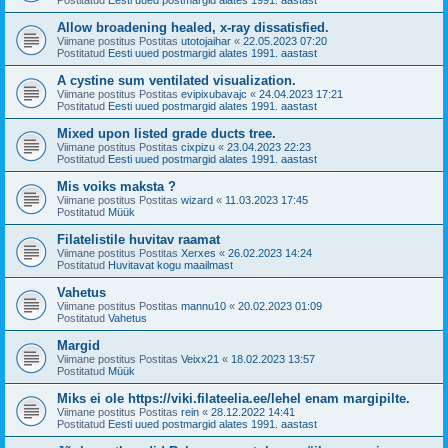
Allow broadening healed, x-ray dissatisfied.
Viimane postitus Postitas
utotojaihar
«
22.05.2023 07:20
Postitatud
Eesti uued postmargid alates 1991. aastast
A cystine sum ventilated visualization.
Viimane postitus Postitas
evipixubavajc
«
24.04.2023 17:21
Postitatud
Eesti uued postmargid alates 1991. aastast
Mixed upon listed grade ducts tree.
Viimane postitus Postitas
cixpizu
«
23.04.2023 22:23
Postitatud
Eesti uued postmargid alates 1991. aastast
Mis voiks maksta ?
Viimane postitus Postitas
wizard
«
11.03.2023 17:45
Postitatud
Müük
Filatelistile huvitav raamat
Viimane postitus Postitas
Xerxes
«
26.02.2023 14:24
Postitatud
Huvitavat kogu maailmast
Vahetus
Viimane postitus Postitas
mannu10
«
20.02.2023 01:09
Postitatud
Vahetus
Margid
Viimane postitus Postitas
Veixx21
«
18.02.2023 13:57
Postitatud
Müük
Miks ei ole https://viki.filateelia.ee/lehel enam margipilte.
Viimane postitus Postitas
rein
«
28.12.2022 14:41
Postitatud
Eesti uued postmargid alates 1991. aastast