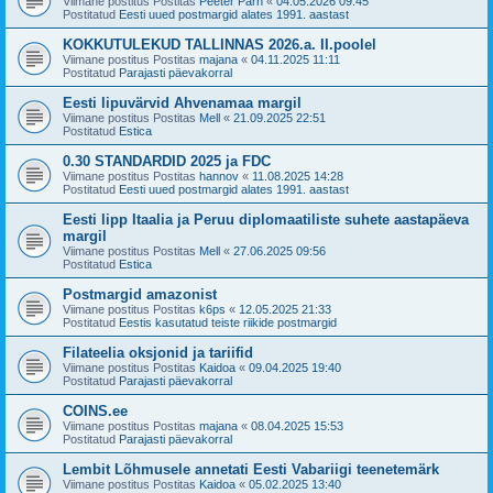
Viimane postitus Postitas
Peeter Pärn
«
04.05.2026 09:45
Postitatud
Eesti uued postmargid alates 1991. aastast
KOKKUTULEKUD TALLINNAS 2026.a. II.poolel
Viimane postitus Postitas
majana
«
04.11.2025 11:11
Postitatud
Parajasti päevakorral
Eesti lipuvärvid Ahvenamaa margil
Viimane postitus Postitas
Mell
«
21.09.2025 22:51
Postitatud
Estica
0.30 STANDARDID 2025 ja FDC
Viimane postitus Postitas
hannov
«
11.08.2025 14:28
Postitatud
Eesti uued postmargid alates 1991. aastast
Eesti lipp Itaalia ja Peruu diplomaatiliste suhete aastapäeva
margil
Viimane postitus Postitas
Mell
«
27.06.2025 09:56
Postitatud
Estica
Postmargid amazonist
Viimane postitus Postitas
k6ps
«
12.05.2025 21:33
Postitatud
Eestis kasutatud teiste riikide postmargid
Filateelia oksjonid ja tariifid
Viimane postitus Postitas
Kaidoa
«
09.04.2025 19:40
Postitatud
Parajasti päevakorral
COINS.ee
Viimane postitus Postitas
majana
«
08.04.2025 15:53
Postitatud
Parajasti päevakorral
Lembit Lõhmusele annetati Eesti Vabariigi teenetemärk
Viimane postitus Postitas
Kaidoa
«
05.02.2025 13:40