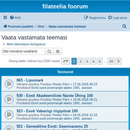
filateelia foorum
KKK
Registreeru
Logi sisse
O
Foorumi pealeht
Otsi
Vaata vastamata teemasi
t
Vaata vastamata teemasi
s
Mine täiendatud otsinguisse
i
Otsi
Täiendatud otsing
1
. leht
20
-st
1
2
3
4
5
20
Jär
Otsing leidis rohkem kui 1000 vastet
…
Teemasid
865 - Lipumark
Viimane postitus Postitas
Peeter Pärn
«
17.06.2026 08:23
Postitatud
Eesti uued postmargid alates 1991. aastast
930 - Eesti Akadeemiliste Naiste Ühing 100
Viimane postitus Postitas
Peeter Pärn
«
19.05.2026 08:21
Postitatud
Eesti uued postmargid alates 1991. aastast
923 - Eesti Vabariigi riigipitsat 100
Viimane postitus Postitas
Peeter Pärn
«
04.05.2026 10:18
Postitatud
Eesti uued postmargid alates 1991. aastast
921 - Geneetiline Eesti: Geenivaramu 25