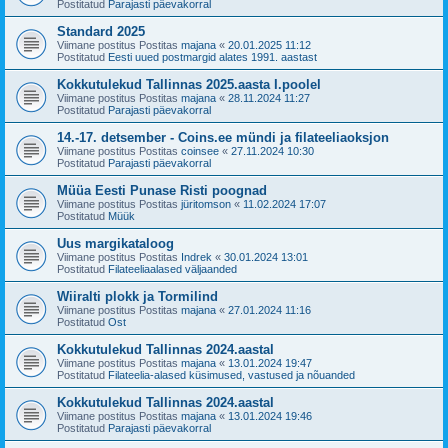
Postitatud
Parajasti päevakorral
Standard 2025
Viimane postitus Postitas
majana
«
20.01.2025 11:12
Postitatud
Eesti uued postmargid alates 1991. aastast
Kokkutulekud Tallinnas 2025.aasta I.poolel
Viimane postitus Postitas
majana
«
28.11.2024 11:27
Postitatud
Parajasti päevakorral
14.-17. detsember - Coins.ee mündi ja filateeliaoksjon
Viimane postitus Postitas
coinsee
«
27.11.2024 10:30
Postitatud
Parajasti päevakorral
Müüa Eesti Punase Risti poognad
Viimane postitus Postitas
jüritomson
«
11.02.2024 17:07
Postitatud
Müük
Uus margikataloog
Viimane postitus Postitas
Indrek
«
30.01.2024 13:01
Postitatud
Filateeliaalased väljaanded
Wiiralti plokk ja Tormilind
Viimane postitus Postitas
majana
«
27.01.2024 11:16
Postitatud
Ost
Kokkutulekud Tallinnas 2024.aastal
Viimane postitus Postitas
majana
«
13.01.2024 19:47
Postitatud
Filateelia-alased küsimused, vastused ja nõuanded
Kokkutulekud Tallinnas 2024.aastal
Viimane postitus Postitas
majana
«
13.01.2024 19:46
Postitatud
Parajasti päevakorral