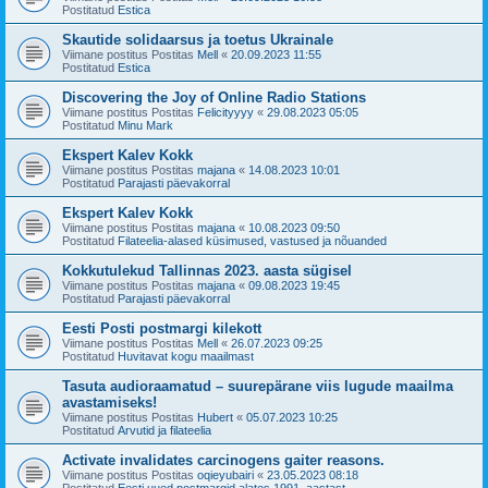
Postitatud
Estica
Skautide solidaarsus ja toetus Ukrainale
Viimane postitus Postitas
Mell
«
20.09.2023 11:55
Postitatud
Estica
Discovering the Joy of Online Radio Stations
Viimane postitus Postitas
Felicityyyy
«
29.08.2023 05:05
Postitatud
Minu Mark
Ekspert Kalev Kokk
Viimane postitus Postitas
majana
«
14.08.2023 10:01
Postitatud
Parajasti päevakorral
Ekspert Kalev Kokk
Viimane postitus Postitas
majana
«
10.08.2023 09:50
Postitatud
Filateelia-alased küsimused, vastused ja nõuanded
Kokkutulekud Tallinnas 2023. aasta sügisel
Viimane postitus Postitas
majana
«
09.08.2023 19:45
Postitatud
Parajasti päevakorral
Eesti Posti postmargi kilekott
Viimane postitus Postitas
Mell
«
26.07.2023 09:25
Postitatud
Huvitavat kogu maailmast
Tasuta audioraamatud – suurepärane viis lugude maailma
avastamiseks!
Viimane postitus Postitas
Hubert
«
05.07.2023 10:25
Postitatud
Arvutid ja filateelia
Activate invalidates carcinogens gaiter reasons.
Viimane postitus Postitas
oqieyubairi
«
23.05.2023 08:18
Postitatud
Eesti uued postmargid alates 1991. aastast