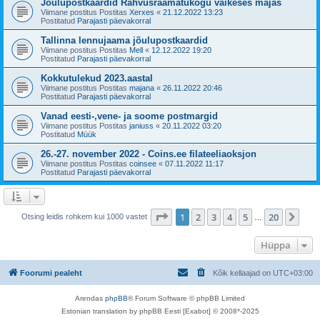
Jõulupostkaardid Rahvusraamatukogu väikeses majas
Viimane postitus Postitas
Xerxes
«
21.12.2022 13:23
Postitatud
Parajasti päevakorral
Tallinna lennujaama jõulupostkaardid
Viimane postitus Postitas
Mell
«
12.12.2022 19:20
Postitatud
Parajasti päevakorral
Kokkutulekud 2023.aastal
Viimane postitus Postitas
majana
«
26.11.2022 20:46
Postitatud
Parajasti päevakorral
Vanad eesti-,vene- ja soome postmargid
Viimane postitus Postitas
janiuss
«
20.11.2022 03:20
Postitatud
Müük
26.-27. november 2022 - Coins.ee filateeliaoksjon
Viimane postitus Postitas
coinsee
«
07.11.2022 11:17
Postitatud
Parajasti päevakorral
1
. leht
20
-st
1
2
3
4
5
20
Jär
Otsing leidis rohkem kui 1000 vastet
…
Hüppa
Foorumi pealeht
Kõik kellaajad on
UTC+03:00
Arendas
phpBB
® Forum Software © phpBB Limited
Estonian translation by phpBB Eesti [Exabot] © 2008*-2025