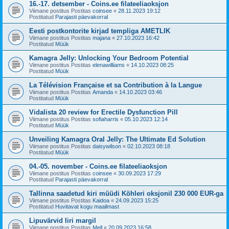
16.-17. detsember - Coins.ee filateeliaoksjon
Viimane postitus Postitas
coinsee
«
28.11.2023 19:12
Postitatud
Parajasti päevakorral
Eesti postkontorite kirjad templiga AMETLIK
Viimane postitus Postitas
majana
«
27.10.2023 16:42
Postitatud
Müük
Kamagra Jelly: Unlocking Your Bedroom Potential
Viimane postitus Postitas
elenawilliams
«
14.10.2023 08:25
Postitatud
Müük
La Télévision Française et sa Contribution à la Langue
Viimane postitus Postitas
Amanda
«
14.10.2023 03:46
Postitatud
Müük
Vidalista 20 review for Erectile Dysfunction Pill
Viimane postitus Postitas
sofiaharris
«
05.10.2023 12:14
Postitatud
Müük
Unveiling Kamagra Oral Jelly: The Ultimate Ed Solution
Viimane postitus Postitas
daisywilson
«
02.10.2023 08:18
Postitatud
Müük
04.-05. november - Coins.ee filateeliaoksjon
Viimane postitus Postitas
coinsee
«
30.09.2023 17:29
Postitatud
Parajasti päevakorral
Tallinna saadetud kiri müüdi Köhleri oksjonil 230 000 EUR-ga
Viimane postitus Postitas
Kaidoa
«
24.09.2023 15:25
Postitatud
Huvitavat kogu maailmast
Lipuvärvid Iiri margil
Viimane postitus Postitas
Mell
«
20.09.2023 16:58