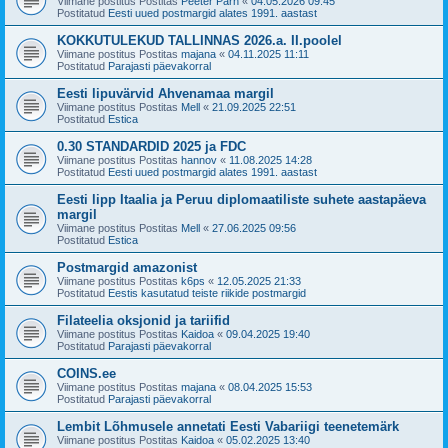
Viimane postitus Postitas
Peeter Pärn
«
04.05.2026 09:45
Postitatud
Eesti uued postmargid alates 1991. aastast
KOKKUTULEKUD TALLINNAS 2026.a. II.poolel
Viimane postitus Postitas
majana
«
04.11.2025 11:11
Postitatud
Parajasti päevakorral
Eesti lipuvärvid Ahvenamaa margil
Viimane postitus Postitas
Mell
«
21.09.2025 22:51
Postitatud
Estica
0.30 STANDARDID 2025 ja FDC
Viimane postitus Postitas
hannov
«
11.08.2025 14:28
Postitatud
Eesti uued postmargid alates 1991. aastast
Eesti lipp Itaalia ja Peruu diplomaatiliste suhete aastapäeva
margil
Viimane postitus Postitas
Mell
«
27.06.2025 09:56
Postitatud
Estica
Postmargid amazonist
Viimane postitus Postitas
k6ps
«
12.05.2025 21:33
Postitatud
Eestis kasutatud teiste riikide postmargid
Filateelia oksjonid ja tariifid
Viimane postitus Postitas
Kaidoa
«
09.04.2025 19:40
Postitatud
Parajasti päevakorral
COINS.ee
Viimane postitus Postitas
majana
«
08.04.2025 15:53
Postitatud
Parajasti päevakorral
Lembit Lõhmusele annetati Eesti Vabariigi teenetemärk
Viimane postitus Postitas
Kaidoa
«
05.02.2025 13:40