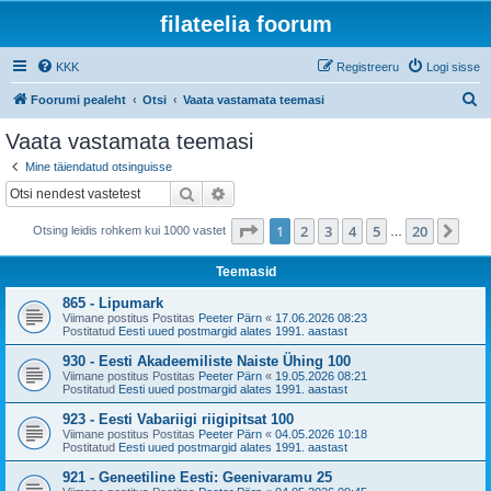
filateelia foorum
KKK
Registreeru
Logi sisse
O
Foorumi pealeht
Otsi
Vaata vastamata teemasi
t
Vaata vastamata teemasi
s
Mine täiendatud otsinguisse
i
Otsi
Täiendatud otsing
1
. leht
20
-st
1
2
3
4
5
20
Jär
Otsing leidis rohkem kui 1000 vastet
…
Teemasid
865 - Lipumark
Viimane postitus Postitas
Peeter Pärn
«
17.06.2026 08:23
Postitatud
Eesti uued postmargid alates 1991. aastast
930 - Eesti Akadeemiliste Naiste Ühing 100
Viimane postitus Postitas
Peeter Pärn
«
19.05.2026 08:21
Postitatud
Eesti uued postmargid alates 1991. aastast
923 - Eesti Vabariigi riigipitsat 100
Viimane postitus Postitas
Peeter Pärn
«
04.05.2026 10:18
Postitatud
Eesti uued postmargid alates 1991. aastast
921 - Geneetiline Eesti: Geenivaramu 25