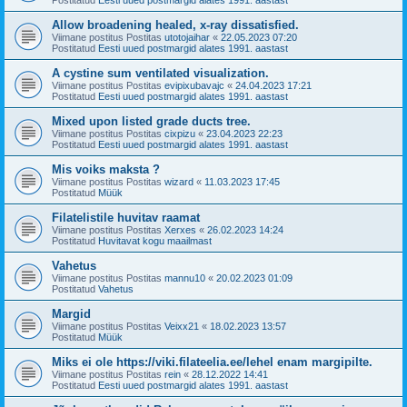
Allow broadening healed, x-ray dissatisfied.
Viimane postitus Postitas
utotojaihar
«
22.05.2023 07:20
Postitatud
Eesti uued postmargid alates 1991. aastast
A cystine sum ventilated visualization.
Viimane postitus Postitas
evipixubavajc
«
24.04.2023 17:21
Postitatud
Eesti uued postmargid alates 1991. aastast
Mixed upon listed grade ducts tree.
Viimane postitus Postitas
cixpizu
«
23.04.2023 22:23
Postitatud
Eesti uued postmargid alates 1991. aastast
Mis voiks maksta ?
Viimane postitus Postitas
wizard
«
11.03.2023 17:45
Postitatud
Müük
Filatelistile huvitav raamat
Viimane postitus Postitas
Xerxes
«
26.02.2023 14:24
Postitatud
Huvitavat kogu maailmast
Vahetus
Viimane postitus Postitas
mannu10
«
20.02.2023 01:09
Postitatud
Vahetus
Margid
Viimane postitus Postitas
Veixx21
«
18.02.2023 13:57
Postitatud
Müük
Miks ei ole https://viki.filateelia.ee/lehel enam margipilte.
Viimane postitus Postitas
rein
«
28.12.2022 14:41
Postitatud
Eesti uued postmargid alates 1991. aastast