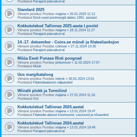
Postitatud
Parajasti päevakorral
Standard 2025
Viimane postitus Postitas
majana
«
20.01.2025 11:12
Postitatud
Eesti uued postmargid alates 1991. aastast
Kokkutulekud Tallinnas 2025.aasta I.poolel
Viimane postitus Postitas
majana
«
28.11.2024 11:27
Postitatud
Parajasti päevakorral
14.-17. detsember - Coins.ee mündi ja filateeliaoksjon
Viimane postitus Postitas
coinsee
«
27.11.2024 10:30
Postitatud
Parajasti päevakorral
Müüa Eesti Punase Risti poognad
Viimane postitus Postitas
jüritomson
«
11.02.2024 17:07
Postitatud
Müük
Uus margikataloog
Viimane postitus Postitas
Indrek
«
30.01.2024 13:01
Postitatud
Filateeliaalased väljaanded
Wiiralti plokk ja Tormilind
Viimane postitus Postitas
majana
«
27.01.2024 11:16
Postitatud
Ost
Kokkutulekud Tallinnas 2024.aastal
Viimane postitus Postitas
majana
«
13.01.2024 19:47
Postitatud
Filateelia-alased küsimused, vastused ja nõuanded
Kokkutulekud Tallinnas 2024.aastal
Viimane postitus Postitas
majana
«
13.01.2024 19:46
Postitatud
Parajasti päevakorral