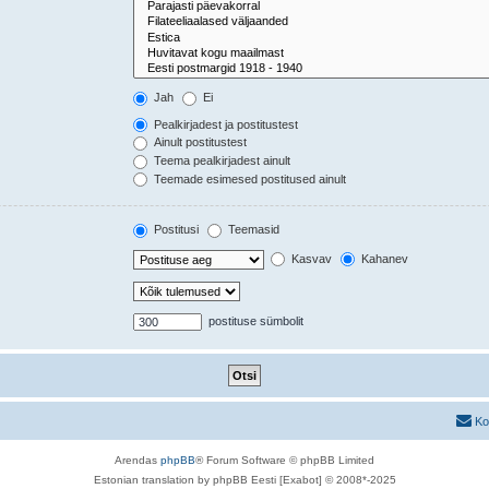
Jah
Ei
Pealkirjadest ja postitustest
Ainult postitustest
Teema pealkirjadest ainult
Teemade esimesed postitused ainult
Postitusi
Teemasid
Kasvav
Kahanev
postituse sümbolit
Ko
Arendas
phpBB
® Forum Software © phpBB Limited
Estonian translation by phpBB Eesti [Exabot] © 2008*-2025