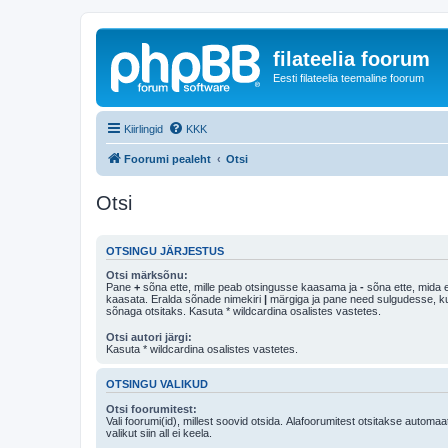
filateelia foorum
Eesti filateelia teemaline foorum
Kiirlingid
KKK
Foorumi pealeht
Otsi
Otsi
OTSINGU JÄRJESTUS
Otsi märksõnu:
Pane
+
sõna ette, mille peab otsingusse kaasama ja
-
sõna ette, mida e
kaasata. Eralda sõnade nimekiri
|
märgiga ja pane need sulgudesse, kui soovid, et ainult 
sõnaga otsitaks. Kasuta * wildcardina osalistes vastetes.
Otsi autori järgi:
Kasuta * wildcardina osalistes vastetes.
OTSINGU VALIKUD
Otsi foorumitest:
Vali foorumi(id), millest soovid otsida. Alafoorumitest otsitakse automaa
valikut siin all ei keela.