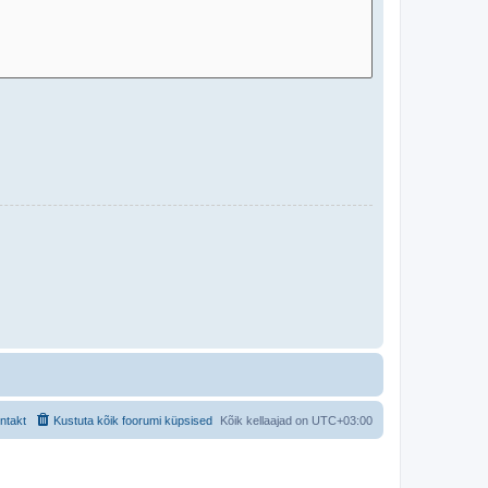
ntakt
Kustuta kõik foorumi küpsised
Kõik kellaajad on
UTC+03:00