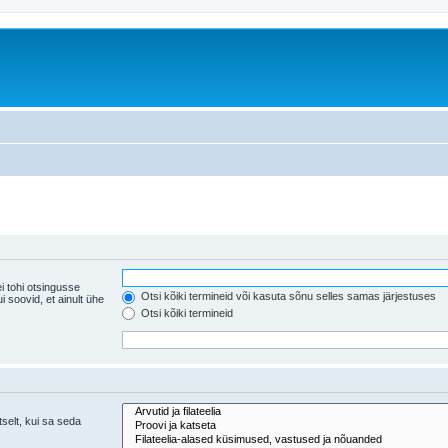
i tohi otsingusse
Otsi kõiki termineid või kasuta sõnu selles samas järjestuses
ühe
Otsi kõiki termineid
tselt, kui sa seda