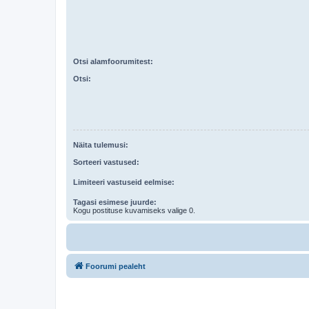
Otsi alamfoorumitest:
Otsi:
Näita tulemusi:
Sorteeri vastused:
Limiteeri vastuseid eelmise:
Tagasi esimese juurde:
Kogu postituse kuvamiseks valige 0.
Foorumi pealeht