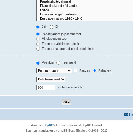
Jah
Ei
Pealkirjadest ja postitustest
Ainult postitustest
Teema pealkirjadest ainult
Teemade esimesed postitused ainult
Postitusi
Teemasid
Kasvav
Kahanev
postituse sümbolit
Ko
Arendas
phpBB
® Forum Software © phpBB Limited
Estonian translation by phpBB Eesti [Exabot] © 2008*-2025