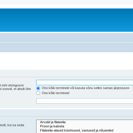
i tohi otsingusse
Otsi kõiki termineid või kasuta sõnu selles samas järjestuses
ühe
Otsi kõiki termineid
tselt, kui sa seda