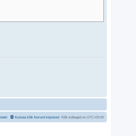
ntakt
Kustuta kõik foorumi küpsised
Kõik kellaajad on
UTC+03:00