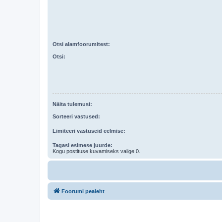
Otsi alamfoorumitest:
Otsi:
Näita tulemusi:
Sorteeri vastused:
Limiteeri vastuseid eelmise:
Tagasi esimese juurde:
Kogu postituse kuvamiseks valige 0.
Foorumi pealeht