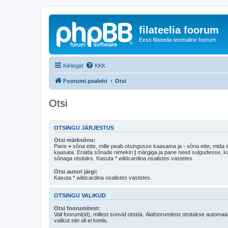
filateelia foorum
Eesti filateelia teemaline foorum
Kiirlingid
KKK
Foorumi pealeht
Otsi
Otsi
OTSINGU JÄRJESTUS
Otsi märksõnu:
Pane
+
sõna ette, mille peab otsingusse kaasama ja
-
sõna ette, mida e
kaasata. Eralda sõnade nimekiri
|
märgiga ja pane need sulgudesse, kui soovid, et ainult 
sõnaga otsitaks. Kasuta * wildcardina osalistes vastetes.
Otsi autori järgi:
Kasuta * wildcardina osalistes vastetes.
OTSINGU VALIKUD
Otsi foorumitest:
Vali foorumi(id), millest soovid otsida. Alafoorumitest otsitakse automaa
valikut siin all ei keela.