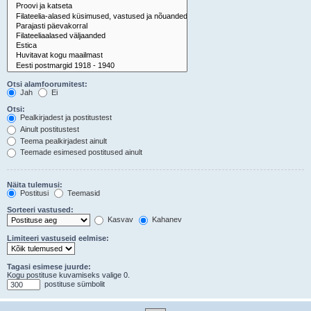
Otsi alamfoorumitest:
Jah
Ei
Otsi:
Pealkirjadest ja postitustest
Ainult postitustest
Teema pealkirjadest ainult
Teemade esimesed postitused ainult
Näita tulemusi:
Postitusi
Teemasid
Sorteeri vastused:
Kasvav
Kahanev
Limiteeri vastuseid eelmise:
Tagasi esimese juurde:
Kogu postituse kuvamiseks valige 0.
postituse sümbolit