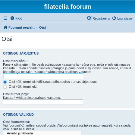
filateelia foorum
KKK
Registreeru
Logi sisse
Foorumi pealeht
Otsi
Otsi
OTSINGU JÄRJESTUS
Otsi märksõnu:
Pane
+
sõna ette, mille peab otsingusse kaasama ja
-
sõna ette, mida ei tohi otsingusse
kaasata. Eralda sõnade nimekiri
|
märgiga ja pane need sulgudesse, kui soovid, et ainult
ühe sõnaga otsitaks. Kasuta * wildcardina osalistes vastetes.
Otsi kõiki termineid või kasuta sõnu selles samas järjestuses
Otsi kõiki termineid
Otsi autori järgi:
Kasuta * wildcardina osalistes vastetes.
OTSINGU VALIKUD
Otsi foorumitest:
Vali foorumi(id), millest soovid otsida. Alafoorumitest otsitakse automaatselt, kui sa seda
valikut siin all ei keela.