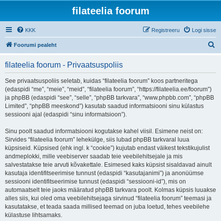
filateelia foorum
KKK
Registreeru
Logi sisse
O
Foorumi pealeht
t
filateelia foorum - Privaatsuspoliis
s
i
See privaatsuspoliis seletab, kuidas “filateelia foorum” koos partneritega
(edaspidi “me”, “meie”, “meid”, “filateelia foorum”, “https://filateelia.ee/foorum”)
ja phpBB (edaspidi “see”, “selle”, “phpBB tarkvara”, “www.phpbb.com”, “phpBB
Limited”, “phpBB meeskond”) kasutab saadud informatsiooni sinu külastus
sessiooni ajal (edaspidi “sinu informatsioon”).
Sinu poolt saadud informatsiooni kogutakse kahel viisil. Esimene neist on:
Sirvides “filateelia foorum” lehekülge, siis lubad phpBB tarkvaral luua
küpsiseid. Küpsised (ehk ingl. k “cookie”) kujutab endast väikest tekstikujulist
andmeplokki, mille veebiserver saadab teie veebilehitsejale ja mis
salvestatakse teie arvuti kõvakettale. Esimesed kaks küpsist sisaldavad ainult
kasutaja identifitseerimise tunnust (edaspidi “kasutajanimi”) ja anonüümse
sessiooni identifitseerimise tunnust (edaspidi “sessiooni-id”), mis on
automaatselt teie jaoks määratud phpBB tarkvara poolt. Kolmas küpsis luuakse
alles siis, kui oled oma veebilehitsejaga sirvinud “filateelia foorum” teemasi ja
kasutatakse, et teada saada millised teemad on juba loetud, tehes veebilehe
külastuse lihtsamaks.