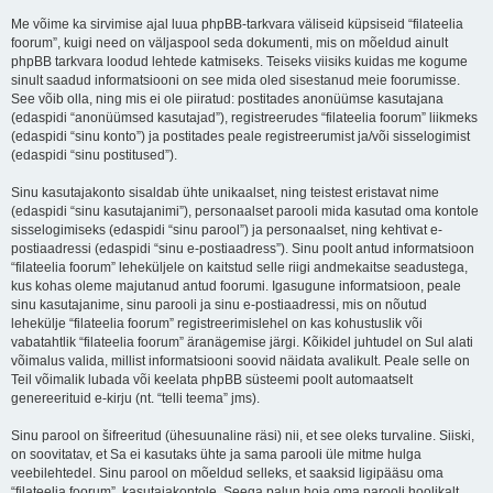
Me võime ka sirvimise ajal luua phpBB-tarkvara väliseid küpsiseid “filateelia
foorum”, kuigi need on väljaspool seda dokumenti, mis on mõeldud ainult
phpBB tarkvara loodud lehtede katmiseks. Teiseks viisiks kuidas me kogume
sinult saadud informatsiooni on see mida oled sisestanud meie foorumisse.
See võib olla, ning mis ei ole piiratud: postitades anonüümse kasutajana
(edaspidi “anonüümsed kasutajad”), registreerudes “filateelia foorum” liikmeks
(edaspidi “sinu konto”) ja postitades peale registreerumist ja/või sisselogimist
(edaspidi “sinu postitused”).
Sinu kasutajakonto sisaldab ühte unikaalset, ning teistest eristavat nime
(edaspidi “sinu kasutajanimi”), personaalset parooli mida kasutad oma kontole
sisselogimiseks (edaspidi “sinu parool”) ja personaalset, ning kehtivat e-
postiaadressi (edaspidi “sinu e-postiaadress”). Sinu poolt antud informatsioon
“filateelia foorum” leheküljele on kaitstud selle riigi andmekaitse seadustega,
kus kohas oleme majutanud antud foorumi. Igasugune informatsioon, peale
sinu kasutajanime, sinu parooli ja sinu e-postiaadressi, mis on nõutud
lehekülje “filateelia foorum” registreerimislehel on kas kohustuslik või
vabatahtlik “filateelia foorum” äranägemise järgi. Kõikidel juhtudel on Sul alati
võimalus valida, millist informatsiooni soovid näidata avalikult. Peale selle on
Teil võimalik lubada või keelata phpBB süsteemi poolt automaatselt
genereerituid e-kirju (nt. “telli teema” jms).
Sinu parool on šifreeritud (ühesuunaline räsi) nii, et see oleks turvaline. Siiski,
on soovitatav, et Sa ei kasutaks ühte ja sama parooli üle mitme hulga
veebilehtedel. Sinu parool on mõeldud selleks, et saaksid ligipääsu oma
“filateelia foorum”, kasutajakontole. Seega palun hoia oma parooli hoolikalt,