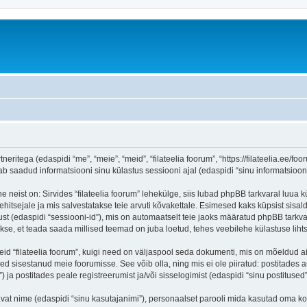
neritega (edaspidi “me”, “meie”, “meid”, “filateelia foorum”, “https://filateelia.ee/fo
aadud informatsiooni sinu külastus sessiooni ajal (edaspidi “sinu informatsioon”
 neist on: Sirvides “filateelia foorum” lehekülge, siis lubad phpBB tarkvaral luua k
ehitsejale ja mis salvestatakse teie arvuti kõvakettale. Esimesed kaks küpsist sisald
st (edaspidi “sessiooni-id”), mis on automaatselt teie jaoks määratud phpBB tarkva
takse, et teada saada millised teemad on juba loetud, tehes veebilehe külastuse lih
eid “filateelia foorum”, kuigi need on väljaspool seda dokumenti, mis on mõeldud a
d sisestanud meie foorumisse. See võib olla, ning mis ei ole piiratud: postitad
) ja postitades peale registreerumist ja/või sisselogimist (edaspidi “sinu postitused”
tavat nime (edaspidi “sinu kasutajanimi”), personaalset parooli mida kasutad oma ko