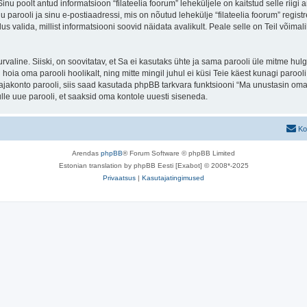
 Sinu poolt antud informatsioon “filateelia foorum” leheküljele on kaitstud selle r
parooli ja sinu e-postiaadressi, mis on nõutud lehekülje “filateelia foorum” registre
us valida, millist informatsiooni soovid näidata avalikult. Peale selle on Teil võim
 turvaline. Siiski, on soovitatav, et Sa ei kasutaks ühte ja sama parooli üle mitme h
 hoia oma parooli hoolikalt, ning mitte mingil juhul ei küsi Teie käest kunagi paroo
akonto parooli, siis saad kasutada phpBB tarkvara funktsiooni “Ma unustasin oma 
le uue parooli, et saaksid oma kontole uuesti siseneda.
Ko
Arendas
phpBB
® Forum Software © phpBB Limited
Estonian translation by phpBB Eesti [Exabot] © 2008*-2025
Privaatsus
|
Kasutajatingimused