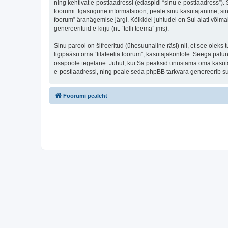
ning kehtivat e-postiaadressi (edaspidi “sinu e-postiaadress”).
foorumi. Igasugune informatsioon, peale sinu kasutajanime, sinu 
foorum” äranägemise järgi. Kõikidel juhtudel on Sul alati võimal
genereerituid e-kirju (nt. “telli teema” jms).
Sinu parool on šifreeritud (ühesuunaline räsi) nii, et see oleks
ligipääsu oma “filateelia foorum”, kasutajakontole. Seega palun
osapoole tegelane. Juhul, kui Sa peaksid unustama oma kasutaj
e-postiaadressi, ning peale seda phpBB tarkvara genereerib sul
Foorumi pealeht