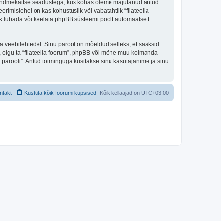
iigi andmekaitse seadustega, kus kohas oleme majutanud antud
erimislehel on kas kohustuslik või vabatahtlik “filateelia
alik lubada või keelata phpBB süsteemi poolt automaatselt
ulga veebilehtedel. Sinu parool on mõeldud selleks, et saaksid
li, olgu ta “filateelia foorum”, phpBB või mõne muu kolmanda
parooli”. Antud toiminguga küsitakse sinu kasutajanime ja sinu
ntakt
Kustuta kõik foorumi küpsised
Kõik kellaajad on
UTC+03:00