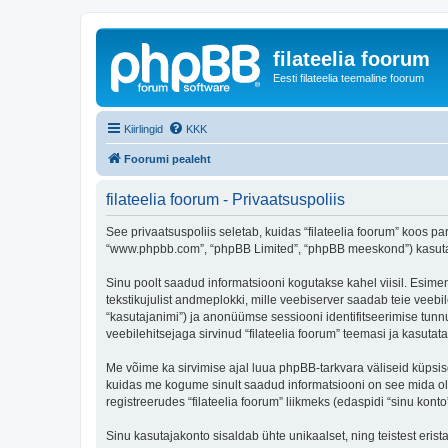
filateelia foorum
Eesti filateelia teemaline foorum
Kiirlingid
KKK
Foorumi pealeht
filateelia foorum - Privaatsuspoliis
See privaatsuspoliis seletab, kuidas “filateelia foorum” koos part
“www.phpbb.com”, “phpBB Limited”, “phpBB meeskond”) kasutab s
Sinu poolt saadud informatsiooni kogutakse kahel viisil. Esimene
tekstikujulist andmeplokki, mille veebiserver saadab teie veebil
“kasutajanimi”) ja anonüümse sessiooni identifitseerimise tunnu
veebilehitsejaga sirvinud “filateelia foorum” teemasi ja kasuta
Me võime ka sirvimise ajal luua phpBB-tarkvara väliseid küpsis
kuidas me kogume sinult saadud informatsiooni on see mida ole
registreerudes “filateelia foorum” liikmeks (edaspidi “sinu konto”
Sinu kasutajakonto sisaldab ühte unikaalset, ning teistest eris