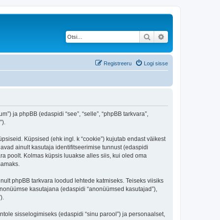
Otsi
Täiendatud otsing
Registreeru
Logi sisse
orum”) ja phpBB (edaspidi “see”, “selle”, “phpBB tarkvara”,
).
üpsiseid. Küpsised (ehk ingl. k “cookie”) kujutab endast väikest
avad ainult kasutaja identifitseerimise tunnust (edaspidi
ra poolt. Kolmas küpsis luuakse alles siis, kui oled oma
tsamaks.
inult phpBB tarkvara loodud lehtede katmiseks. Teiseks viisiks
es anonüümse kasutajana (edaspidi “anonüümsed kasutajad”),
).
ntole sisselogimiseks (edaspidi “sinu parool”) ja personaalset,