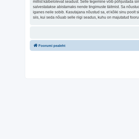
millist käibelolevat seadust. Selle tegemine võib põhjustada s
salvestatakse abistamaks nende tingimuste täitmist. Sa nõustud, 
iganes neile sobib. Kasutajana nõustud sa, et kõiki sinu pool
siis, kui seda nõuab selle riigi seadus, kuhu on majutatud foo
Foorumi pealeht