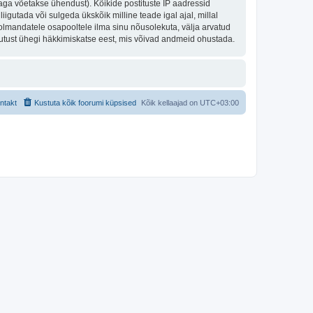
aga võetakse ühendust). Kõikide postituste IP aadressid
igutada või sulgeda ükskõik milline teade igal ajal, millal
olmandatele osapooltele ilma sinu nõusolekuta, välja arvatud
stutust ühegi häkkimiskatse eest, mis võivad andmeid ohustada.
ntakt
Kustuta kõik foorumi küpsised
Kõik kellaajad on
UTC+03:00