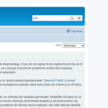
Otsi
Täiendatud otsing
Logi sisse
Keel:
te tingimustega. If you do not agree to be legally bound by all of
you, though it would be prudent to review this regularly
/or amended.
is on antud vabaks kasutamiseks “
General Public License
”
kuidagiviisi vastutav selle eest, mida me võime ja ei või teha.
ik, on võimatu üle vaadata igat teadet. Selletõttu nõustud sa, et
 nende inimeste poolt tehtud teated) ja siit tulenevalt ei ole
 postitust või mõnda muud materjali, mis võib rikkuda ükskõik