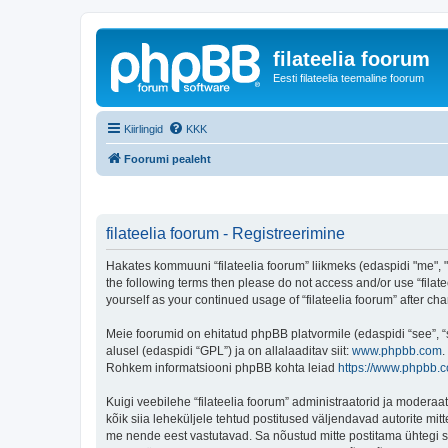
filateelia foorum
Eesti filateelia teemaline foorum
Kiirlingid
KKK
Foorumi pealeht
filateelia foorum - Registreerimine
Hakates kommuuni “filateelia foorum” liikmeks (edaspidi "me", "me
the following terms then please do not access and/or use “filat
yourself as your continued usage of “filateelia foorum” after
Meie foorumid on ehitatud phpBB platvormile (edaspidi “see”,
alusel (edaspidi “GPL”) ja on allalaaditav siit:
www.phpbb.com
.
Rohkem informatsiooni phpBB kohta leiad
https://www.phpbb.
Kuigi veebilehe “filateelia foorum” administraatorid ja moderaato
kõik siia leheküljele tehtud postitused väljendavad autorite mitt
me nende eest vastutavad. Sa nõustud mitte postitama ühtegi so