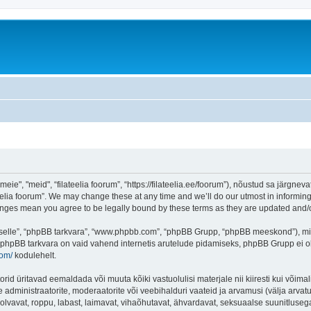
ie", "meid", “filateelia foorum”, “https://filateelia.ee/foorum”), nõustud sa järgneva
eelia foorum”. We may change these at any time and we’ll do our utmost in informing 
 changes mean you agree to be legally bound by these terms as they are updated and
 “selle”, “phpBB tarkvara”, “www.phpbb.com”, “phpBB Grupp, “phpBB meeskond”), m
 phpBB tarkvara on vaid vahend internetis arutelude pidamiseks, phpBB Grupp ei ole 
com/
kodulehelt.
rid üritavad eemaldada või muuta kõiki vastuolulisi materjale nii kiiresti kui võimal
e administraatorite, moderaatorite või veebihalduri vaateid ja arvamusi (välja arvatud
lvavat, roppu, labast, laimavat, vihaõhutavat, ähvardavat, seksuaalse suunitlusega