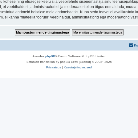
inu kohese ning eluaegse keelu siia veebilehele sisenemast (ja sinu teenusepakkuj
et veebihalduril, administraatoritel ja moderaatoritel on õigus eemaldada, muuta, li
t sisestatud andmeid hoitakse meie andmebaasis. Kuna seda teavet ei avalikustata k
rum, ei kanna “filateelia foorum” veebihaldur, administraatorid ega moderaatorid va
Ko
Arendas
phpBB
® Forum Software © phpBB Limited
Estonian translation by phpBB Eesti [Exabot] © 2008*-2025
Privaatsus
|
Kasutajatingimused