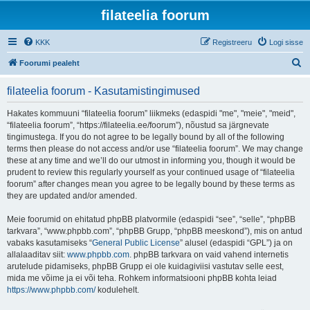
filateelia foorum
KKK
Registreeru
Logi sisse
O
Foorumi pealeht
t
filateelia foorum - Kasutamistingimused
s
i
Hakates kommuuni “filateelia foorum” liikmeks (edaspidi "me", "meie", "meid",
“filateelia foorum”, “https://filateelia.ee/foorum”), nõustud sa järgnevate
tingimustega. If you do not agree to be legally bound by all of the following
terms then please do not access and/or use “filateelia foorum”. We may change
these at any time and we’ll do our utmost in informing you, though it would be
prudent to review this regularly yourself as your continued usage of “filateelia
foorum” after changes mean you agree to be legally bound by these terms as
they are updated and/or amended.
Meie foorumid on ehitatud phpBB platvormile (edaspidi “see”, “selle”, “phpBB
tarkvara”, “www.phpbb.com”, “phpBB Grupp, “phpBB meeskond”), mis on antud
vabaks kasutamiseks “
General Public License
” alusel (edaspidi “GPL”) ja on
allalaaditav siit:
www.phpbb.com
. phpBB tarkvara on vaid vahend internetis
arutelude pidamiseks, phpBB Grupp ei ole kuidagiviisi vastutav selle eest,
mida me võime ja ei või teha. Rohkem informatsiooni phpBB kohta leiad
https://www.phpbb.com/
kodulehelt.