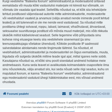
Kuigi veebilehe “filateelia foorum” administraatorid ja moderaatorid üritavad
eemaldada või muuta kõiki vastuolulisi materjale nii kiiresti kui võimalik, on
võimatu üle vaadata igat teadet. Selletõttu nõustud sa, et kõik siia leheküljele
tehtud postitused väljendavad autorite mitte administraatorite, moderaatorite
või veebihalduri vaateid ja arvamusi (välja arvatud nende inimeste poolt tehtud
teated) ja siit tulenevalt ei ole me nende eest vastutavad. Sa nõustud mitte
postitama ühtegi solvavat, roppu, labast, laimavat, vihaõhutavat, ähvardavat,
seksuaalse suunitlusega postitust või mõnda muud materjali, mis võib rikkuda
ükskõik millist käibelolevat seadust. Selle tegemine võib põhjustada sinu
kohese ning eluaegse keelu siia veebilehele sisenemast (ja sinu
teenusepakkujaga võetakse ühendust). Kõikide postituste IP aadressid
salvestatakse abistamaks nende tingimuste täitmist. Sa nõustud, et
veebihalduril, administraatoritel ja moderaatoritel on õigus eemaldada, muuta,
liigutada või sulgeda ükskõik milline teade igal ajal, millal iganes neile sobib.
Kasutajana nõustud sa, et kõiki sinu poolt sisestatud andmeid hoitakse meie
andmebaasis. Kuna seda teavet ei avalikustata kolmandatele osapooltele ilma
sinu nõusolekuta, välja arvatud siis, kui seda nõuab selle riigi seadus, kuhu on
majutatud foorum, ei kanna “filateelia foorum” veebihaldur, administraatorid
ega moderaatorid vastutust ühegi häkkimiskatse eest, mis võivad andmeid
ohustada.
Foorumi pealeht
Kõik kellaajad on
UTC+03:00
Arendas
phpBB
® Forum Software © phpBB Limited
Estonian translation by phpBB Eesti [Exabot] © 2008*-2025
Privaatsus
|
Kasutajatingimused