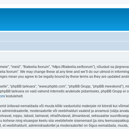
ie", "meid", “filateelia foorum”, “https://filateelia.ee/foorum”), nõustud sa järgneva
eelia foorum”. We may change these at any time and we’ll do our utmost in informing 
 changes mean you agree to be legally bound by these terms as they are updated and
 “selle”, “phpBB tarkvara”, “www.phpbb.com”, “phpBB Grupp, “phpBB meeskond”), m
 phpBB tarkvara on vaid vahend internetis arutelude pidamiseks, phpBB Grupp ei ole 
com/
kodulehelt.
rid üritavad eemaldada või muuta kõiki vastuolulisi materjale nii kiiresti kui võimal
e administraatorite, moderaatorite või veebihalduri vaateid ja arvamusi (välja arvatud
lvavat, roppu, labast, laimavat, vihaõhutavat, ähvardavat, seksuaalse suunitlusega
inu kohese ning eluaegse keelu siia veebilehele sisenemast (ja sinu teenusepakkuj
et veebihalduril, administraatoritel ja moderaatoritel on õigus eemaldada, muuta, li