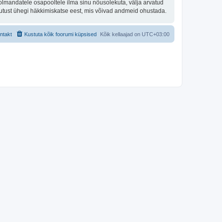
olmandatele osapooltele ilma sinu nõusolekuta, välja arvatud
stutust ühegi häkkimiskatse eest, mis võivad andmeid ohustada.
ntakt
Kustuta kõik foorumi küpsised
Kõik kellaajad on
UTC+03:00