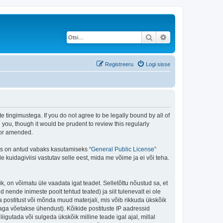
Otsi
Täiendatud otsing
Registreeru
Logi sisse
te tingimustega. If you do not agree to be legally bound by all of
you, though it would be prudent to review this regularly
/or amended.
is on antud vabaks kasutamiseks “
General Public License
”
kuidagiviisi vastutav selle eest, mida me võime ja ei või teha.
ik, on võimatu üle vaadata igat teadet. Selletõttu nõustud sa, et
 nende inimeste poolt tehtud teated) ja siit tulenevalt ei ole
 postitust või mõnda muud materjali, mis võib rikkuda ükskõik
aga võetakse ühendust). Kõikide postituste IP aadressid
igutada või sulgeda ükskõik milline teade igal ajal, millal