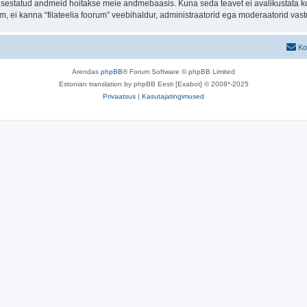
t sisestatud andmeid hoitakse meie andmebaasis. Kuna seda teavet ei avalikustata k
rum, ei kanna “filateelia foorum” veebihaldur, administraatorid ega moderaatorid va
Ko
Arendas
phpBB
® Forum Software © phpBB Limited
Estonian translation by phpBB Eesti [Exabot] © 2008*-2025
Privaatsus
|
Kasutajatingimused