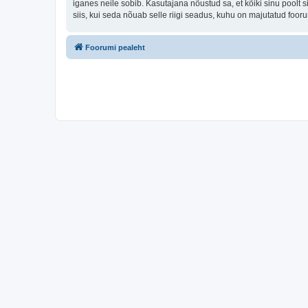
iganes neile sobib. Kasutajana nõustud sa, et kõiki sinu pool
siis, kui seda nõuab selle riigi seadus, kuhu on majutatud foo
Foorumi pealeht