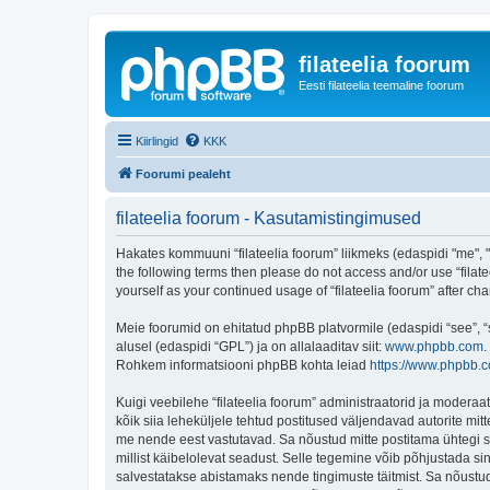
filateelia foorum
Eesti filateelia teemaline foorum
Kiirlingid
KKK
Foorumi pealeht
filateelia foorum - Kasutamistingimused
Hakates kommuuni “filateelia foorum” liikmeks (edaspidi "me", "me
the following terms then please do not access and/or use “filat
yourself as your continued usage of “filateelia foorum” after
Meie foorumid on ehitatud phpBB platvormile (edaspidi “see”,
alusel (edaspidi “GPL”) ja on allalaaditav siit:
www.phpbb.com
.
Rohkem informatsiooni phpBB kohta leiad
https://www.phpbb.
Kuigi veebilehe “filateelia foorum” administraatorid ja moderaato
kõik siia leheküljele tehtud postitused väljendavad autorite mitt
me nende eest vastutavad. Sa nõustud mitte postitama ühtegi so
millist käibelolevat seadust. Selle tegemine võib põhjustada s
salvestatakse abistamaks nende tingimuste täitmist. Sa nõustud, 