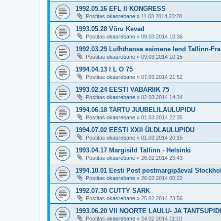
1992.05.16 EFL II KONGRESS
Postitas
okasrebane
»
11.03.2014 23:28
1993.05.28 Võru Kevad
Postitas
okasrebane
»
09.03.2014 10:36
1992.03.29 Lufhthansa esimene lend Tallinn-Fra
Postitas
okasrebane
»
09.03.2014 10:15
1994.04.13 I L O 75
Postitas
okasrebane
»
07.03.2014 21:52
1993.02.24 EESTI VABARIIK 75
Postitas
okasrebane
»
02.03.2014 14:34
1994.06.18 TARTU JUUBELILAULUPIDU
Postitas
okasrebane
»
01.03.2014 22:35
1994.07.02 EESTI XXII ÜLDLAULUPIDU
Postitas
okasrebane
»
01.03.2014 20:15
1993.04.17 Margisild Tallinn - Helsinki
Postitas
okasrebane
»
26.02.2014 23:43
1994.10.01 Eesti Post postmargipäeval Stockho
Postitas
okasrebane
»
26.02.2014 00:22
1992.07.30 CUTTY SARK
Postitas
okasrebane
»
25.02.2014 23:56
1993.06.20 VII NOORTE LAULU- JA TANTSUPID
Postitas
okasrebane
»
24.02.2014 11:10