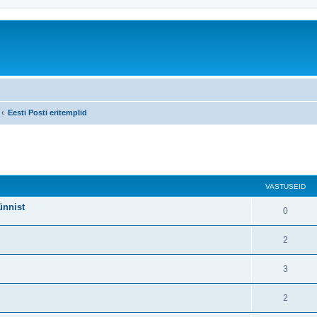
Eesti Posti eritemplid
atud otsing
VASTUSEID
ünnist
0
2
3
2