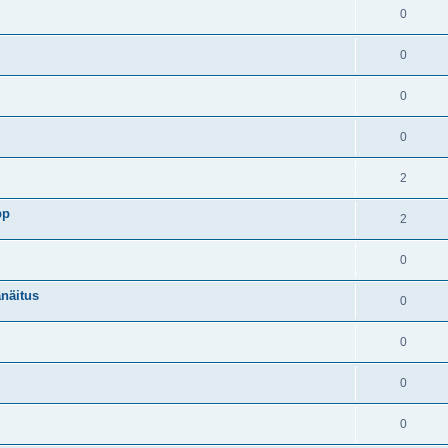
0
0
0
0
2
pp
2
0
anäitus
0
0
0
0