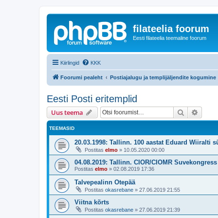
filateelia foorum
Eesti filateelia teemaline foorum
Kiirlingid
KKK
Foorumi pealeht
Postiajalugu ja templijäljendite kogumine
Eesti Posti eritemplid
Otsi
Täiend
Uus teema
TEEMASID
20.03.1998: Tallinn. 100 aastat Eduard Wiiralti s
Postitas
elmo
»
10.05.2020 00:00
04.08.2019: Tallinn. CIOR/CIOMR Suvekongress
Postitas
elmo
»
02.08.2019 17:36
Talvepealinn Otepää
Postitas
okasrebane
»
27.06.2019 21:55
Viitna kõrts
Postitas
okasrebane
»
27.06.2019 21:39