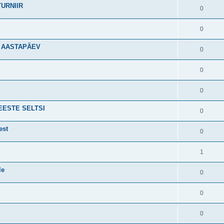
TURNIIR
0
0
0 AASTAPÄEV
0
0
0
MEESTE SELTSI
0
est
0
1
le
0
0
0