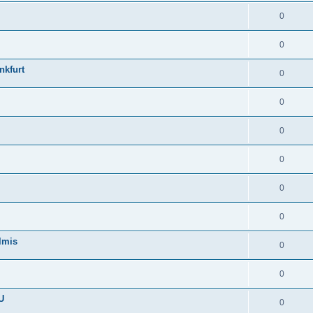
0
0
nkfurt
0
0
0
0
0
0
lmis
0
0
U
0