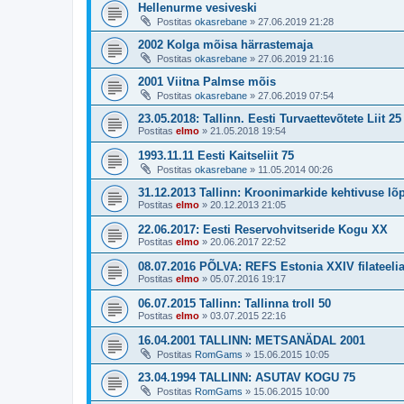
Hellenurme vesiveski
Postitas
okasrebane
»
27.06.2019 21:28
2002 Kolga mõisa härrastemaja
Postitas
okasrebane
»
27.06.2019 21:16
2001 Viitna Palmse mõis
Postitas
okasrebane
»
27.06.2019 07:54
23.05.2018: Tallinn. Eesti Turvaettevõtete Liit 25
Postitas
elmo
»
21.05.2018 19:54
1993.11.11 Eesti Kaitseliit 75
Postitas
okasrebane
»
11.05.2014 00:26
31.12.2013 Tallinn: Kroonimarkide kehtivuse lõ
Postitas
elmo
»
20.12.2013 21:05
22.06.2017: Eesti Reservohvitseride Kogu XX
Postitas
elmo
»
20.06.2017 22:52
08.07.2016 PÕLVA: REFS Estonia XXIV filateeli
Postitas
elmo
»
05.07.2016 19:17
06.07.2015 Tallinn: Tallinna troll 50
Postitas
elmo
»
03.07.2015 22:16
16.04.2001 TALLINN: METSANÄDAL 2001
Postitas
RomGams
»
15.06.2015 10:05
23.04.1994 TALLINN: ASUTAV KOGU 75
Postitas
RomGams
»
15.06.2015 10:00