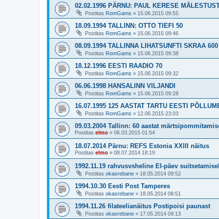
02.02.1996 PÄRNU: PAUL KERESE MÄLESTUS
Postitas
RomGams
»
15.06.2015 09:55
18.09.1994 TALLINN: OTTO TIEFI 50
Postitas
RomGams
»
15.06.2015 09:46
08.09.1994 TALLINNA LIHATSUNFTI SKRAA 60
Postitas
RomGams
»
15.06.2015 09:38
18.12.1996 EESTI RAADIO 70
Postitas
RomGams
»
15.06.2015 09:32
06.06.1998 HANSALINN VILJANDI
Postitas
RomGams
»
15.06.2015 09:28
16.07.1995 125 AASTAT TARTU EESTI PÕLLU
Postitas
RomGams
»
12.06.2015 23:03
09.03.2004 Tallinn: 60 aastat märtsipommitamis
Postitas
elmo
»
06.03.2015 01:54
18.07.2014 Pärnu: REFS Estonia XXIII näitus
Postitas
elmo
»
08.07.2014 18:19
1992.11.19 rahvusvsheline EI-päev suitsetamise
Postitas
okasrebane
»
18.05.2014 09:52
1994.10.30 Eesti Post Tamperes
Postitas
okasrebane
»
18.05.2014 08:51
1994.11.26 filateelianäitus Postipoisi paunast
Postitas
okasrebane
»
17.05.2014 09:13