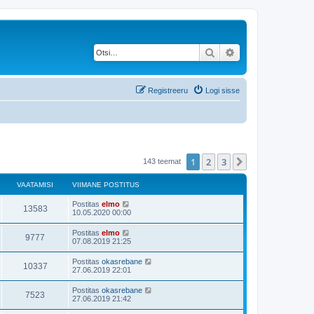
Otsi
Täiendatud otsing
Registreeru
Logi sisse
1
2
3
Järgmine
143 teemat
VAATAMISI
VIIMANE POSTITUS
Postitas
elmo
13583
10.05.2020 00:00
Postitas
elmo
9777
07.08.2019 21:25
Postitas
okasrebane
10337
27.06.2019 22:01
Postitas
okasrebane
7523
27.06.2019 21:42