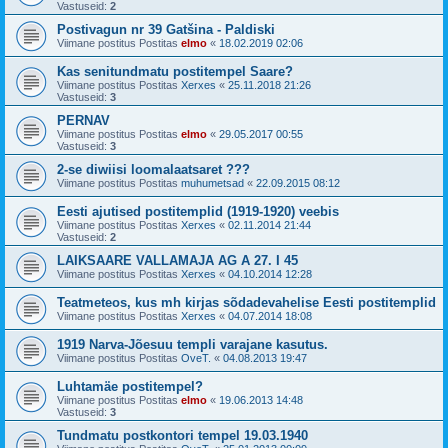
Vastuseid:
2
Postivagun nr 39 Gatšina - Paldiski
Viimane postitus Postitas
elmo
«
18.02.2019 02:06
Kas senitundmatu postitempel Saare?
Viimane postitus Postitas
Xerxes
«
25.11.2018 21:26
Vastuseid:
3
PERNAV
Viimane postitus Postitas
elmo
«
29.05.2017 00:55
Vastuseid:
3
2-se diwiisi loomalaatsaret ???
Viimane postitus Postitas
muhumetsad
«
22.09.2015 08:12
Eesti ajutised postitemplid (1919-1920) veebis
Viimane postitus Postitas
Xerxes
«
02.11.2014 21:44
Vastuseid:
2
LAIKSAARE VALLAMAJA AG A 27. I 45
Viimane postitus Postitas
Xerxes
«
04.10.2014 12:28
Teatmeteos, kus mh kirjas sõdadevahelise Eesti postitemplid
Viimane postitus Postitas
Xerxes
«
04.07.2014 18:08
1919 Narva-Jõesuu templi varajane kasutus.
Viimane postitus Postitas
OveT.
«
04.08.2013 19:47
Luhtamäe postitempel?
Viimane postitus Postitas
elmo
«
19.06.2013 14:48
Vastuseid:
3
Tundmatu postkontori tempel 19.03.1940