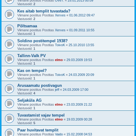
Viimane postitus Postitas
OveT.
«
25.01.2013 00:09
Vastuseid:
2
Kes aitab templit tuvastada?
Viimane postitus Postitas
Xerxes
«
01.06.2012 09:47
Vastuseid:
2
Põltsamaa
Viimane postitus Postitas
Xerxes
«
01.09.2011 10:55
Vastuseid:
1
Soldino postitempel 1938?
Viimane postitus Postitas
ToivoK
«
25.10.2010 13:55
Vastuseid:
1
Tallinn-Valk PV
Viimane postitus Postitas
elmo
«
29.03.2009 19:53
Vastuseid:
1
Kas on tempel?
Viimane postitus Postitas
ToivoK
«
24.03.2009 20:09
Vastuseid:
1
Arusaamatu postivagun
Viimane postitus Postitas
jeff
«
24.03.2009 17:00
Vastuseid:
4
Seljaküla AG
Viimane postitus Postitas
elmo
«
23.03.2009 21:22
Vastuseid:
1
Tuvastamist vajav tempel
Viimane postitus Postitas
elmo
«
19.03.2009 00:28
Vastuseid:
5
Paar huvitavat templit
Viimane postitus Postitas
Vaido
«
15.02.2008 04:53