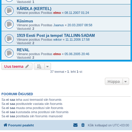
Vastuseid:
1
KÄRDLA (KERTEL)
Viimane postitus Postitas
elmo
«
08.11.2007 01:24
Küsimus
Viimane postitus Postitas
Jaanus
«
20.03.2007 08:58
Vastuseid:
2
1919 Eesti Post ja tempel TALLINN-SADAM
Viimane postitus Postitas
wiktor
«
11.11.2006 17:58
Vastuseid:
2
REVAL
Viimane postitus Postitas
elmo
«
05.06.2005 20:46
Vastuseid:
2
Uus teema
37 teemat •
1
. leht
1
-st
Hüppa
FOORUMI ÕIGUSED
Sa
ei saa
teha uusi teemasid siin foorumis
Sa
ei saa
postitustele vastata siin foorumis
Sa
ei saa
muuta oma postitusi siin foorumis
Sa
ei saa
kustutada oma postitusi siin foorumis
Sa
ei saa
postitada siin foorumis manuseid
Foorumi pealeht
Kõik kellaajad on
UTC+03:00