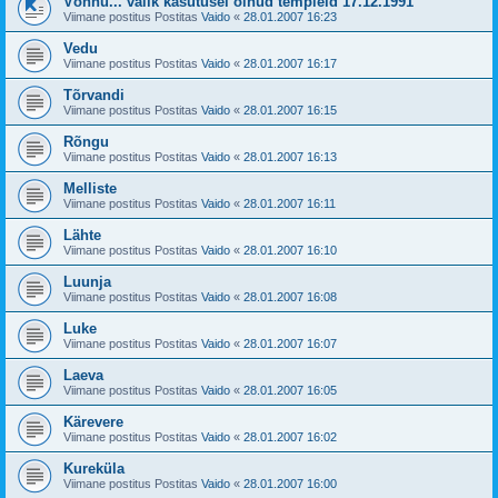
Võnnu... valik kasutusel olnud templeid 17.12.1991
Viimane postitus Postitas
Vaido
«
28.01.2007 16:23
Vedu
Viimane postitus Postitas
Vaido
«
28.01.2007 16:17
Tõrvandi
Viimane postitus Postitas
Vaido
«
28.01.2007 16:15
Rõngu
Viimane postitus Postitas
Vaido
«
28.01.2007 16:13
Melliste
Viimane postitus Postitas
Vaido
«
28.01.2007 16:11
Lähte
Viimane postitus Postitas
Vaido
«
28.01.2007 16:10
Luunja
Viimane postitus Postitas
Vaido
«
28.01.2007 16:08
Luke
Viimane postitus Postitas
Vaido
«
28.01.2007 16:07
Laeva
Viimane postitus Postitas
Vaido
«
28.01.2007 16:05
Kärevere
Viimane postitus Postitas
Vaido
«
28.01.2007 16:02
Kureküla
Viimane postitus Postitas
Vaido
«
28.01.2007 16:00