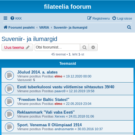
filateelia foorum
KKK
Registreeru
Logi sisse
O
Foorumi pealeht
VARIA
Suveniir- ja ilumargid
t
Suveniir- ja ilumargid
s
Otsi
Täiendatud otsing
Uus teema
i
45 teemat •
1
. leht
1
-st
Teemasid
Jõulud 2014. a. alates
Viimane postitus Postitas
elmo
«
19.12.2020 00:00
Vastuseid:
5
Eesti tuberkuloosi vastu võitlemise sihtasutus 39/40
Viimane postitus Postitas
paavo9
«
12.10.2019 19:58
"Freedom for Baltic States!"
Viimane postitus Postitas
elmo
«
22.05.2019 23:04
Reklaammark "Vali vaba Eesti"
Viimane postitus Postitas
Xerxes
«
24.01.2018 01:06
Sport. Venemaa II Olümpiaad 1914
Viimane postitus Postitas
andrusmartin
«
30.03.2016 10:37