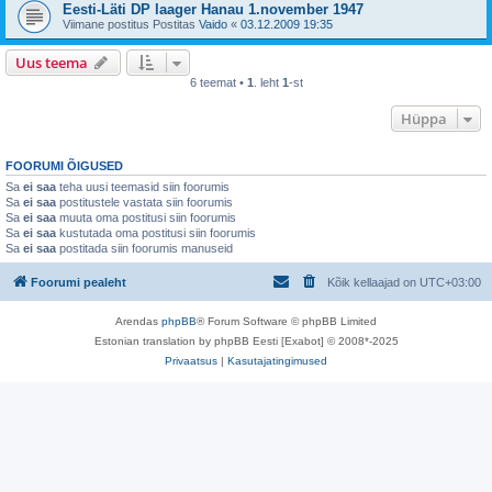
Eesti-Läti DP laager Hanau 1.november 1947
Viimane postitus Postitas
Vaido
«
03.12.2009 19:35
Uus teema
6 teemat •
1
. leht
1
-st
Hüppa
FOORUMI ÕIGUSED
Sa
ei saa
teha uusi teemasid siin foorumis
Sa
ei saa
postitustele vastata siin foorumis
Sa
ei saa
muuta oma postitusi siin foorumis
Sa
ei saa
kustutada oma postitusi siin foorumis
Sa
ei saa
postitada siin foorumis manuseid
Foorumi pealeht
Kõik kellaajad on
UTC+03:00
Arendas
phpBB
® Forum Software © phpBB Limited
Estonian translation by phpBB Eesti [Exabot] © 2008*-2025
Privaatsus
|
Kasutajatingimused