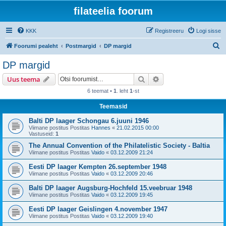
filateelia foorum
KKK
Registreeru
Logi sisse
O
Foorumi pealeht
Postmargid
DP margid
t
DP margid
s
Otsi
Täiendatud otsing
Uus teema
i
6 teemat •
1
. leht
1
-st
Teemasid
Balti DP laager Schongau 6.juuni 1946
Viimane postitus Postitas
Hannes
«
21.02.2015 00:00
Vastuseid:
1
The Annual Convention of the Philatelistic Society - Baltia
Viimane postitus Postitas
Vaido
«
03.12.2009 21:24
Eesti DP laager Kempten 26.september 1948
Viimane postitus Postitas
Vaido
«
03.12.2009 20:46
Balti DP laager Augsburg-Hochfeld 15.veebruar 1948
Viimane postitus Postitas
Vaido
«
03.12.2009 19:45
Eesti DP laager Geislingen 4.november 1947
Viimane postitus Postitas
Vaido
«
03.12.2009 19:40