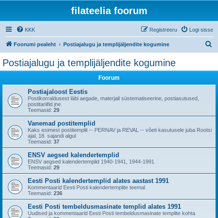
filateelia foorum
KKK
Registreeru
Logi sisse
O
Foorumi pealeht
Postiajalugu ja templijäljendite kogumine
t
Postiajalugu ja templijäljendite kogumine
s
Foorum
i
Postiajaloost Eestis
Postikorraldusest läbi aegade, materjali süstematiseerine, postiasutused,
postitariifid jne.
Teemasid:
29
Vanemad postitemplid
Kaks esimest postitemplit -- PERNAV ja REVAL -- võeti kasutusele juba Rootsi
ajal, 18. sajandi algul
Teemasid:
37
ENSV aegsed kalendertemplid
ENSV aegsed kalendertemplid 1940-1941, 1944-1991
Teemasid:
29
Eesti Posti kalendertemplid alates aastast 1991
Kommentaarid Eesti Posti kalendertemplite teemal
Teemasid:
236
Eesti Posti tembeldusmasinate templid alates 1991
Uudised ja kommentaarid Eesti Posti tembeldusmasinate templite kohta