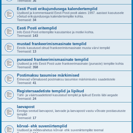
Teemasid:
36
Eesti Posti erikujundusega kalendertemplid
Uudised ja kommentaarid Eesti Posti poolt alates 1997. aastast kasutusele
võetud erikujundusega kalendertemplite kohta.
Teemasid:
34
Eesti Posti eritemplid
Info Eesti Posti eritemplite kasutamise ja motiivi kohta.
Teemasid:
143
mustad frankeerimismasinate templid
Eestis kasutusel olnud frankeerimismasinate musta värvi templid
Teemasid:
13
punased frankeerimismasinate templid
Uudised ja info Eesti Posti uute frankeerimasinate (punaste) templite kohta
Teemasid:
358
Postimaksu tasumise märkimised
Erinevad võimalused postmaksu tasumise märkimiseks saadetistele
Teemasid:
41
Registersaadetiste templid ja lipikud
Täht- ja väärtsaadetistel kasutatud templid ja lipikud Eestis läbi aegade
Teemasid:
24
laevapost
Eestiga seotud laevapost, laevade ja laevaposti vastu võtvate postiasutuste
templid
Teemasid:
17
kõrval- ehk suveniirtemplid
Uudised ja mõttevahetus kõrval- ehk suveniirtemplite teemal