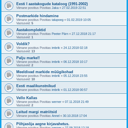
Eesti I aastakogude kataloog (1991-2002)
Viimane postitus Postitas
Jaka
«
27.02.2019 22:51
Postmarkide hindamine
Viimane postitus Postitas
talupoeg
«
01.02.2019 10:05
Vastuseid:
5
Aastakomplektid
Viimane postitus Postitas
Peeter Pärn
«
27.12.2018 21:17
Vastuseid:
1
Voldik?
Viimane postitus Postitas
imbrik
«
24.12.2018 02:18
Vastuseid:
13
Palju marke!!
Viimane postitus Postitas
imbrik
«
06.12.2018 10:17
Vastuseid:
2
Meeldivad markide müügikohad
Viimane postitus Postitas
imbrik
«
05.12.2018 23:55
Vastuseid:
10
Eesti maalikunstnikud
Viimane postitus Postitas
imbrik
«
01.12.2018 00:57
Vello Kallas
Viimane postitus Postitas
werner
«
07.11.2018 21:49
Vastuseid:
2
Leitud margi matriitsid
Viimane postitus Postitas
Annel
«
30.10.2018 17:04
Põhjasõja aegne kirjavahetus.
Viimane postitus Postitas
werner
«
27.09.2018 12:18