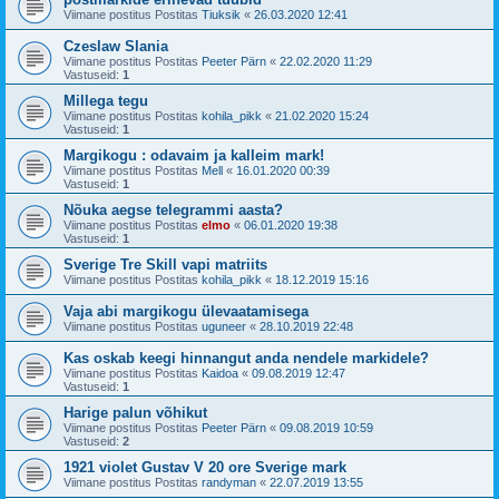
Viimane postitus Postitas
Tiuksik
«
26.03.2020 12:41
Czeslaw Slania
Viimane postitus Postitas
Peeter Pärn
«
22.02.2020 11:29
Vastuseid:
1
Millega tegu
Viimane postitus Postitas
kohila_pikk
«
21.02.2020 15:24
Vastuseid:
1
Margikogu : odavaim ja kalleim mark!
Viimane postitus Postitas
Mell
«
16.01.2020 00:39
Vastuseid:
1
Nõuka aegse telegrammi aasta?
Viimane postitus Postitas
elmo
«
06.01.2020 19:38
Vastuseid:
1
Sverige Tre Skill vapi matriits
Viimane postitus Postitas
kohila_pikk
«
18.12.2019 15:16
Vaja abi margikogu ülevaatamisega
Viimane postitus Postitas
uguneer
«
28.10.2019 22:48
Kas oskab keegi hinnangut anda nendele markidele?
Viimane postitus Postitas
Kaidoa
«
09.08.2019 12:47
Vastuseid:
1
Harige palun võhikut
Viimane postitus Postitas
Peeter Pärn
«
09.08.2019 10:59
Vastuseid:
2
1921 violet Gustav V 20 ore Sverige mark
Viimane postitus Postitas
randyman
«
22.07.2019 13:55