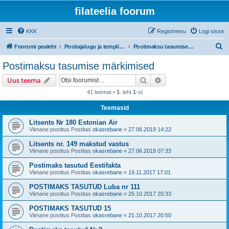
filateelia foorum
KKK
Registreeru
Logi sisse
O
Foorumi pealeht
Postiajalugu ja templijäljendite kogumine
Postimaksu tasumise märkimised
t
Postimaksu tasumise märkimised
s
Otsi
Täiendatud otsing
Uus teema
i
41 teemat •
1
. leht
1
-st
Teemasid
Litsents Nr 180 Estonian Air
Viimane postitus Postitas
okasrebane
«
27.06.2019 14:22
Litsents nr. 149 makstud vastus
Viimane postitus Postitas
okasrebane
«
27.06.2019 07:33
Postimaks tasutud Eestifakta
Viimane postitus Postitas
okasrebane
«
19.11.2017 17:01
POSTIMAKS TASUTUD Luba nr 111
Viimane postitus Postitas
okasrebane
«
25.10.2017 20:33
POSTIMAKS TASUTUD 15
Viimane postitus Postitas
okasrebane
«
21.10.2017 20:50