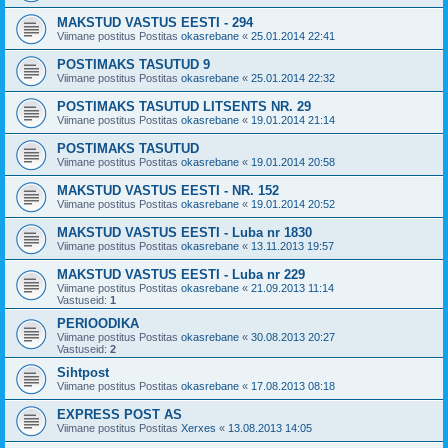
MAKSTUD VASTUS EESTI - 294
Viimane postitus Postitas
okasrebane
«
25.01.2014 22:41
POSTIMAKS TASUTUD 9
Viimane postitus Postitas
okasrebane
«
25.01.2014 22:32
POSTIMAKS TASUTUD LITSENTS NR. 29
Viimane postitus Postitas
okasrebane
«
19.01.2014 21:14
POSTIMAKS TASUTUD
Viimane postitus Postitas
okasrebane
«
19.01.2014 20:58
MAKSTUD VASTUS EESTI - NR. 152
Viimane postitus Postitas
okasrebane
«
19.01.2014 20:52
MAKSTUD VASTUS EESTI - Luba nr 1830
Viimane postitus Postitas
okasrebane
«
13.11.2013 19:57
MAKSTUD VASTUS EESTI - Luba nr 229
Viimane postitus Postitas
okasrebane
«
21.09.2013 11:14
Vastuseid:
1
PERIOODIKA
Viimane postitus Postitas
okasrebane
«
30.08.2013 20:27
Vastuseid:
2
Sihtpost
Viimane postitus Postitas
okasrebane
«
17.08.2013 08:18
EXPRESS POST AS
Viimane postitus Postitas
Xerxes
«
13.08.2013 14:05