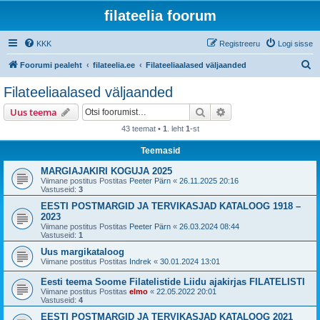
filateelia foorum
KKK
Registreeru
Logi sisse
O
Foorumi pealeht
filateelia.ee
Filateeliaalased väljaanded
t
Filateeliaalased väljaanded
s
Otsi
Täiendatud otsing
Uus teema
i
43 teemat •
1
. leht
1
-st
Teemasid
MARGIAJAKIRI KOGUJA 2025
Viimane postitus Postitas
Peeter Pärn
«
26.11.2025 20:16
Vastuseid:
3
EESTI POSTMARGID JA TERVIKASJAD KATALOOG 1918 –
2023
Viimane postitus Postitas
Peeter Pärn
«
26.03.2024 08:44
Vastuseid:
1
Uus margikataloog
Viimane postitus Postitas
Indrek
«
30.01.2024 13:01
Eesti teema Soome Filatelistide Liidu ajakirjas FILATELISTI
Viimane postitus Postitas
elmo
«
22.05.2022 20:01
Vastuseid:
4
EESTI POSTMARGID JA TERVIKASJAD KATALOOG 2021