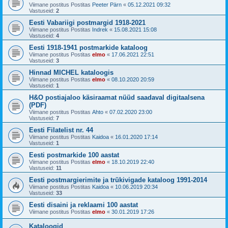
Viimane postitus Postitas
Peeter Pärn
«
05.12.2021 09:32
Vastuseid:
2
Eesti Vabariigi postmargid 1918-2021
Viimane postitus Postitas
Indrek
«
15.08.2021 15:08
Vastuseid:
4
Eesti 1918-1941 postmarkide kataloog
Viimane postitus Postitas
elmo
«
17.06.2021 22:51
Vastuseid:
3
Hinnad MICHEL kataloogis
Viimane postitus Postitas
elmo
«
08.10.2020 20:59
Vastuseid:
1
H&O postiajaloo käsiraamat nüüd saadaval digitaalsena
(PDF)
Viimane postitus Postitas
Ahto
«
07.02.2020 23:00
Vastuseid:
7
Eesti Filatelist nr. 44
Viimane postitus Postitas
Kaidoa
«
16.01.2020 17:14
Vastuseid:
1
Eesti postmarkide 100 aastat
Viimane postitus Postitas
elmo
«
18.10.2019 22:40
Vastuseid:
11
Eesti postmargierimite ja trükivigade kataloog 1991-2014
Viimane postitus Postitas
Kaidoa
«
10.06.2019 20:34
Vastuseid:
33
Eesti disaini ja reklaami 100 aastat
Viimane postitus Postitas
elmo
«
30.01.2019 17:26
Kataloogid