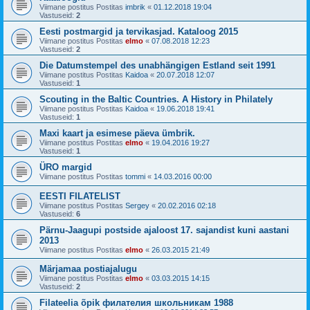
Viimane postitus Postitas
imbrik
«
01.12.2018 19:04
Vastuseid:
2
Eesti postmargid ja tervikasjad. Kataloog 2015
Viimane postitus Postitas
elmo
«
07.08.2018 12:23
Vastuseid:
2
Die Datumstempel des unabhängigen Estland seit 1991
Viimane postitus Postitas
Kaidoa
«
20.07.2018 12:07
Vastuseid:
1
Scouting in the Baltic Countries. A History in Philately
Viimane postitus Postitas
Kaidoa
«
19.06.2018 19:41
Vastuseid:
1
Maxi kaart ja esimese päeva ümbrik.
Viimane postitus Postitas
elmo
«
19.04.2016 19:27
Vastuseid:
1
ÜRO margid
Viimane postitus Postitas
tommi
«
14.03.2016 00:00
EESTI FILATELIST
Viimane postitus Postitas
Sergey
«
20.02.2016 02:18
Vastuseid:
6
Pärnu-Jaagupi postside ajaloost 17. sajandist kuni aastani
2013
Viimane postitus Postitas
elmo
«
26.03.2015 21:49
Märjamaa postiajalugu
Viimane postitus Postitas
elmo
«
03.03.2015 14:15
Vastuseid:
2
Filateelia õpik филателия школьникам 1988