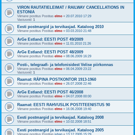
VIRON RAUTATIELEIMAT / RAILWAY CANCELLATIONS IN
ESTONIA
Viimane postitus Postitas
elmo
«
20.07.2010 17:29
Vastuseid:
1
Eesti postmargid ja tervikasjad. Kataloog 2010
Viimane postitus Postitas
elmo
«
03.03.2010 21:48
ArGe Estland: EESTI POST 49/2009
Viimane postitus Postitas
elmo
«
11.01.2010 21:26
ArGe Estland: EESTI POST 48/2009
Viimane postitus Postitas
elmo
«
08.06.2009 16:29
Posti-, telegraafi- ja telefonisidest Velise piirkonnas
Viimane postitus Postitas
elmo
«
06.04.2009 23:22
Vastuseid:
1
Raamat: RÄPINA POSTKONTOR 1913-1960
Viimane postitus Postitas
elmo
«
26.07.2008 22:46
ArGe Estland: EESTI POST 46/2008
Viimane postitus Postitas
elmo
«
04.07.2008 00:00
Raamat: EESTI RAHVUSLIK POSTITEENISTUS 90
Viimane postitus Postitas
elmo
«
16.06.2008 19:40
Eesti postmargid ja tervikasjad. Kataloog 2008
Viimane postitus Postitas
elmo
«
10.02.2008 18:51
Eesti postmargid ja tervikasjad. Kataloog 2005
Viimane postitus Postitas
juhan
«
13.12.2005 15:29