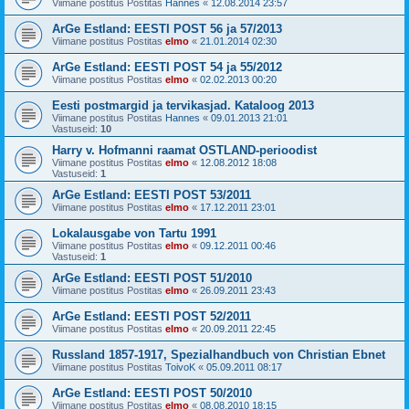
Viimane postitus Postitas
Hannes
«
12.08.2014 23:57
ArGe Estland: EESTI POST 56 ja 57/2013
Viimane postitus Postitas
elmo
«
21.01.2014 02:30
ArGe Estland: EESTI POST 54 ja 55/2012
Viimane postitus Postitas
elmo
«
02.02.2013 00:20
Eesti postmargid ja tervikasjad. Kataloog 2013
Viimane postitus Postitas
Hannes
«
09.01.2013 21:01
Vastuseid:
10
Harry v. Hofmanni raamat OSTLAND-perioodist
Viimane postitus Postitas
elmo
«
12.08.2012 18:08
Vastuseid:
1
ArGe Estland: EESTI POST 53/2011
Viimane postitus Postitas
elmo
«
17.12.2011 23:01
Lokalausgabe von Tartu 1991
Viimane postitus Postitas
elmo
«
09.12.2011 00:46
Vastuseid:
1
ArGe Estland: EESTI POST 51/2010
Viimane postitus Postitas
elmo
«
26.09.2011 23:43
ArGe Estland: EESTI POST 52/2011
Viimane postitus Postitas
elmo
«
20.09.2011 22:45
Russland 1857-1917, Spezialhandbuch von Christian Ebnet
Viimane postitus Postitas
ToivoK
«
05.09.2011 08:17
ArGe Estland: EESTI POST 50/2010
Viimane postitus Postitas
elmo
«
08.08.2010 18:15