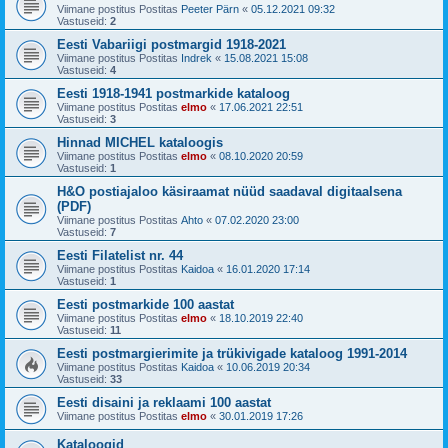
Viimane postitus Postitas
Peeter Pärn
«
05.12.2021 09:32
Vastuseid:
2
Eesti Vabariigi postmargid 1918-2021
Viimane postitus Postitas
Indrek
«
15.08.2021 15:08
Vastuseid:
4
Eesti 1918-1941 postmarkide kataloog
Viimane postitus Postitas
elmo
«
17.06.2021 22:51
Vastuseid:
3
Hinnad MICHEL kataloogis
Viimane postitus Postitas
elmo
«
08.10.2020 20:59
Vastuseid:
1
H&O postiajaloo käsiraamat nüüd saadaval digitaalsena
(PDF)
Viimane postitus Postitas
Ahto
«
07.02.2020 23:00
Vastuseid:
7
Eesti Filatelist nr. 44
Viimane postitus Postitas
Kaidoa
«
16.01.2020 17:14
Vastuseid:
1
Eesti postmarkide 100 aastat
Viimane postitus Postitas
elmo
«
18.10.2019 22:40
Vastuseid:
11
Eesti postmargierimite ja trükivigade kataloog 1991-2014
Viimane postitus Postitas
Kaidoa
«
10.06.2019 20:34
Vastuseid:
33
Eesti disaini ja reklaami 100 aastat
Viimane postitus Postitas
elmo
«
30.01.2019 17:26
Kataloogid