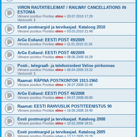
VIRON RAUTATIELEIMAT / RAILWAY CANCELLATIONS IN
ESTONIA
Viimane postitus Postitas
elmo
«
20.07.2010 17:29
Vastuseid:
1
Eesti postmargid ja tervikasjad. Kataloog 2010
Viimane postitus Postitas
elmo
«
03.03.2010 21:48
ArGe Estland: EESTI POST 49/2009
Viimane postitus Postitas
elmo
«
11.01.2010 21:26
ArGe Estland: EESTI POST 48/2009
Viimane postitus Postitas
elmo
«
08.06.2009 16:29
Posti-, telegraafi- ja telefonisidest Velise piirkonnas
Viimane postitus Postitas
elmo
«
06.04.2009 23:22
Vastuseid:
1
Raamat: RÄPINA POSTKONTOR 1913-1960
Viimane postitus Postitas
elmo
«
26.07.2008 22:46
ArGe Estland: EESTI POST 46/2008
Viimane postitus Postitas
elmo
«
04.07.2008 00:00
Raamat: EESTI RAHVUSLIK POSTITEENISTUS 90
Viimane postitus Postitas
elmo
«
16.06.2008 19:40
Eesti postmargid ja tervikasjad. Kataloog 2008
Viimane postitus Postitas
elmo
«
10.02.2008 18:51
Eesti postmargid ja tervikasjad. Kataloog 2005
Viimane postitus Postitas
juhan
«
13.12.2005 15:29