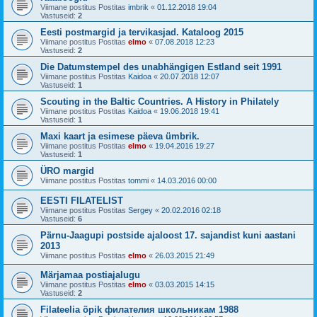
Viimane postitus Postitas
imbrik
«
01.12.2018 19:04
Vastuseid:
2
Eesti postmargid ja tervikasjad. Kataloog 2015
Viimane postitus Postitas
elmo
«
07.08.2018 12:23
Vastuseid:
2
Die Datumstempel des unabhängigen Estland seit 1991
Viimane postitus Postitas
Kaidoa
«
20.07.2018 12:07
Vastuseid:
1
Scouting in the Baltic Countries. A History in Philately
Viimane postitus Postitas
Kaidoa
«
19.06.2018 19:41
Vastuseid:
1
Maxi kaart ja esimese päeva ümbrik.
Viimane postitus Postitas
elmo
«
19.04.2016 19:27
Vastuseid:
1
ÜRO margid
Viimane postitus Postitas
tommi
«
14.03.2016 00:00
EESTI FILATELIST
Viimane postitus Postitas
Sergey
«
20.02.2016 02:18
Vastuseid:
6
Pärnu-Jaagupi postside ajaloost 17. sajandist kuni aastani
2013
Viimane postitus Postitas
elmo
«
26.03.2015 21:49
Märjamaa postiajalugu
Viimane postitus Postitas
elmo
«
03.03.2015 14:15
Vastuseid:
2
Filateelia õpik филателия школьникам 1988