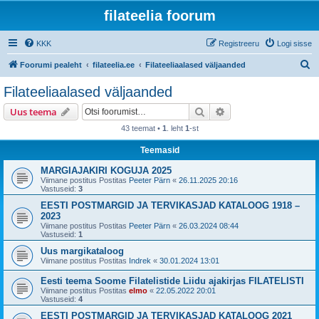
filateelia foorum
KKK
Registreeru
Logi sisse
O
Foorumi pealeht
filateelia.ee
Filateeliaalased väljaanded
t
Filateeliaalased väljaanded
s
Otsi
Täiendatud otsing
Uus teema
i
43 teemat •
1
. leht
1
-st
Teemasid
MARGIAJAKIRI KOGUJA 2025
Viimane postitus Postitas
Peeter Pärn
«
26.11.2025 20:16
Vastuseid:
3
EESTI POSTMARGID JA TERVIKASJAD KATALOOG 1918 –
2023
Viimane postitus Postitas
Peeter Pärn
«
26.03.2024 08:44
Vastuseid:
1
Uus margikataloog
Viimane postitus Postitas
Indrek
«
30.01.2024 13:01
Eesti teema Soome Filatelistide Liidu ajakirjas FILATELISTI
Viimane postitus Postitas
elmo
«
22.05.2022 20:01
Vastuseid:
4
EESTI POSTMARGID JA TERVIKASJAD KATALOOG 2021