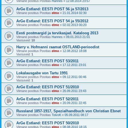
Viimane postitus Postitas
Hannes
«
12.08.2014 23:57
ArGe Estland: EESTI POST 56 ja 57/2013
Viimane postitus Postitas
elmo
«
21.01.2014 02:30
ArGe Estland: EESTI POST 54 ja 55/2012
Viimane postitus Postitas
elmo
«
02.02.2013 00:20
Eesti postmargid ja tervikasjad. Kataloog 2013
Viimane postitus Postitas
Hannes
«
09.01.2013 21:01
Vastuseid:
10
Harry v. Hofmanni raamat OSTLAND-perioodist
Viimane postitus Postitas
elmo
«
12.08.2012 18:08
Vastuseid:
1
ArGe Estland: EESTI POST 53/2011
Viimane postitus Postitas
elmo
«
17.12.2011 23:01
Lokalausgabe von Tartu 1991
Viimane postitus Postitas
elmo
«
09.12.2011 00:46
Vastuseid:
1
ArGe Estland: EESTI POST 51/2010
Viimane postitus Postitas
elmo
«
26.09.2011 23:43
ArGe Estland: EESTI POST 52/2011
Viimane postitus Postitas
elmo
«
20.09.2011 22:45
Russland 1857-1917, Spezialhandbuch von Christian Ebnet
Viimane postitus Postitas
ToivoK
«
05.09.2011 08:17
ArGe Estland: EESTI POST 50/2010
Viimane postitus Postitas
elmo
«
08.08.2010 18:15