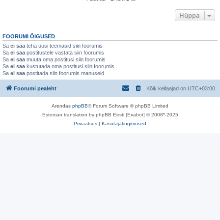
Hüppa
FOORUMI ÕIGUSED
Sa
ei saa
teha uusi teemasid siin foorumis
Sa
ei saa
postitustele vastata siin foorumis
Sa
ei saa
muuta oma postitusi siin foorumis
Sa
ei saa
kustutada oma postitusi siin foorumis
Sa
ei saa
postitada siin foorumis manuseid
Foorumi pealeht
Kõik kellaajad on
UTC+03:00
Arendas
phpBB
® Forum Software © phpBB Limited
Estonian translation by phpBB Eesti [Exabot] © 2008*-2025
Privaatsus
|
Kasutajatingimused