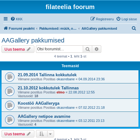
filateelia foorum
KKK
Registreeru
Logi sisse
O
Foorumi pealeht
Pakkumised: müük, ost ja vahetus
AAGallery pakkumised
t
AAGallery pakkumised
s
Otsi
Täiendatud otsing
Uus teema
i
4 teemat •
1
. leht
1
-st
Teemasid
21.09.2014 Tallinna kokkutulek
Viimane postitus Postitas
okasrebane
«
04.09.2014 23:36
21.10.2012 kokkutulek Tallinnas
Viimane postitus Postitas
elmo
«
22.08.2012 12:55
Vastuseid:
18
Koostöö AAGalleryga
Viimane postitus Postitas
okasrebane
«
07.02.2012 21:18
AAGallery netipoe avamine
Viimane postitus Postitas
okasrebane
«
03.12.2011 23:13
Vastuseid:
4
Uus teema
4 teemat •
1
. leht
1
-st