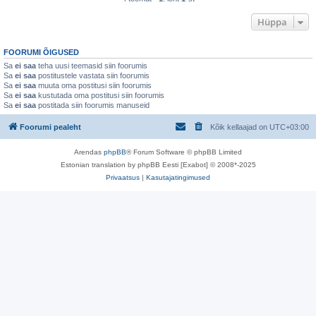
Hüppa
FOORUMI ÕIGUSED
Sa
ei saa
teha uusi teemasid siin foorumis
Sa
ei saa
postitustele vastata siin foorumis
Sa
ei saa
muuta oma postitusi siin foorumis
Sa
ei saa
kustutada oma postitusi siin foorumis
Sa
ei saa
postitada siin foorumis manuseid
Foorumi pealeht
Kõik kellaajad on
UTC+03:00
Arendas
phpBB
® Forum Software © phpBB Limited
Estonian translation by phpBB Eesti [Exabot] © 2008*-2025
Privaatsus
|
Kasutajatingimused