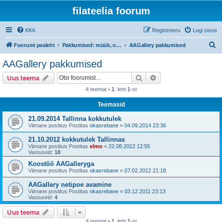
filateelia foorum
KKK
Registreeru
Logi sisse
O
Foorumi pealeht
Pakkumised: müük, ost ja vahetus
AAGallery pakkumised
t
AAGallery pakkumised
s
Otsi
Täiendatud otsing
Uus teema
i
4 teemat •
1
. leht
1
-st
Teemasid
21.09.2014 Tallinna kokkutulek
Viimane postitus Postitas
okasrebane
«
04.09.2014 23:36
21.10.2012 kokkutulek Tallinnas
Viimane postitus Postitas
elmo
«
22.08.2012 12:55
Vastuseid:
18
Koostöö AAGalleryga
Viimane postitus Postitas
okasrebane
«
07.02.2012 21:18
AAGallery netipoe avamine
Viimane postitus Postitas
okasrebane
«
03.12.2011 23:13
Vastuseid:
4
Uus teema
4 teemat •
1
. leht
1
-st