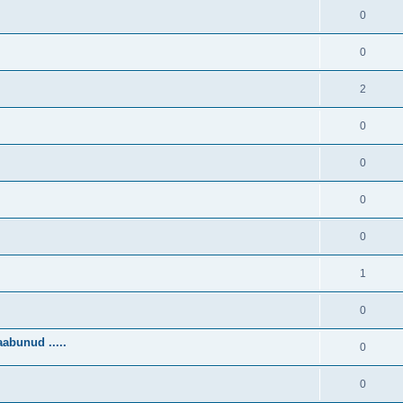
0
0
2
0
0
0
0
1
0
abunud .....
0
0