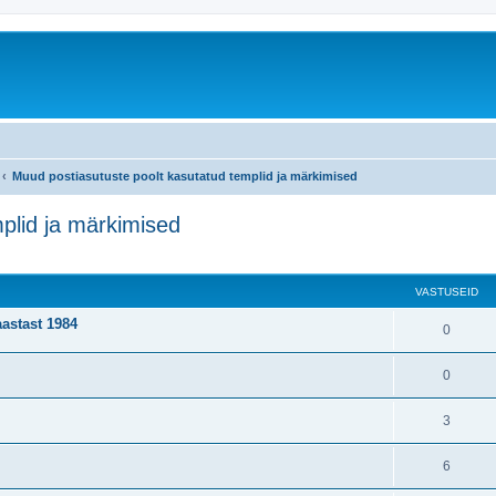
Muud postiasutuste poolt kasutatud templid ja märkimised
plid ja märkimised
atud otsing
VASTUSEID
aastast 1984
0
0
3
6