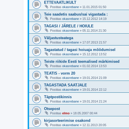
ETTEVAATLIKULT
Postitas
okasrebane
»
11.01.2015 01:50
Teie saadetis saabus/sai vigastada :
Postitas
okasrebane
»
15.12.2012 14:19
TAGASI / JÄRELE / HOIULE
Postitas
okasrebane
»
05.11.2014 21:30
Väljastusteatega
Postitas
okasrebane
»
17.07.2013 21:57
Tagastatud / tagasi hoiuaja möödumisel
Postitas
okasrebane
»
15.12.2012 13:52
Teiste riikide Eesti teemalised märkimised
Postitas
okasrebane
»
01.02.2014 13:53
TEATIS - vorm 20
Postitas
okasrebane
»
19.01.2014 21:09
TAGASTADA SAATJALE
Postitas
okasrebane
»
19.01.2014 22:12
Täptpostikinnis
Postitas
okasrebane
»
19.01.2014 21:24
Otsepost
Postitas
elmo
»
18.05.2007 00:44
kirjasorteerimise osakond
Postitas
okasrebane
»
12.11.2013 20:05