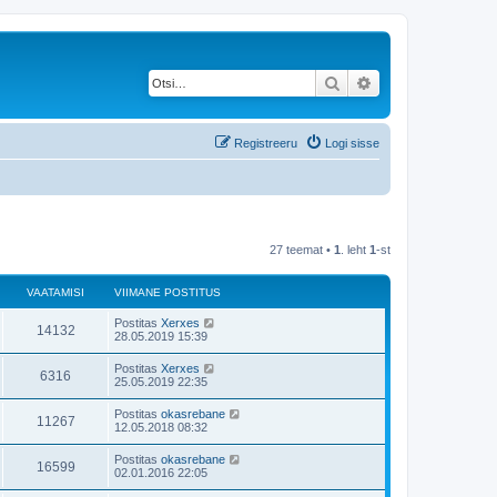
Otsi
Täiendatud otsing
Registreeru
Logi sisse
27 teemat •
1
. leht
1
-st
VAATAMISI
VIIMANE POSTITUS
Postitas
Xerxes
14132
28.05.2019 15:39
Postitas
Xerxes
6316
25.05.2019 22:35
Postitas
okasrebane
11267
12.05.2018 08:32
Postitas
okasrebane
16599
02.01.2016 22:05