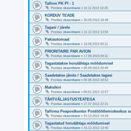
Tallinn PK PI - 1
Postitas
okasrebane
»
10.11.2013 10:26
KORDUV TEADE
Postitas
okasrebane
»
30.09.2013 19:48
Tagasi / järele
Postitas
okasrebane
»
15.12.2012 13:58
Pakiautomaat
Postitas
okasrebane
»
18.08.2013 00:11
PRIORITAIRE PAR AVION
Postitas
okasrebane
»
17.08.2013 09:11
Tagastatakse hoiutähtaja möödumisel
Postitas
okasrebane
»
05.08.2013 20:45
Saadetakse järele / Saadetakse tagasi
Postitas
okasrebane
»
05.08.2013 18:52
Maksikiri
Postitas
okasrebane
»
06.01.2013 12:57
TÄHTVÄLJASTUSTEATEGA
Postitas
okasrebane
»
17.07.2013 22:21
Tallinna Peapostkontor Postitöötlemiskeskus sa
Postitas
okasrebane
»
15.12.2012 14:29
Tagastatud hoiutähtaja möödumisel
Postitas
okasrebane
»
15.12.2012 13:40