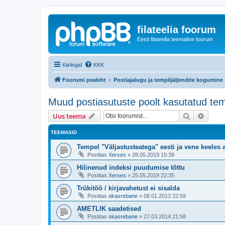
filateelia foorum
Eesti filateelia teemaline foorum
Kiirlingid
KKK
Foorumi pealeht
Postiajalugu ja templijäljendite kogumine
Muud postiasutuste poolt kasutatud tem
Otsi
Täiend
Uus teema
TEEMASID
Tempel "Väljastusteatega" eesti ja vene keeles 
Postitas
Xerxes
»
28.05.2019 15:39
Hilinenud indeksi puudumise tõttu
Postitas
Xerxes
»
25.05.2019 22:35
Trükitöö / kirjavahetust ei sisalda
Postitas
okasrebane
»
08.01.2013 22:59
AMETLIK saadetised
Postitas
okasrebane
»
27.03.2014 21:58