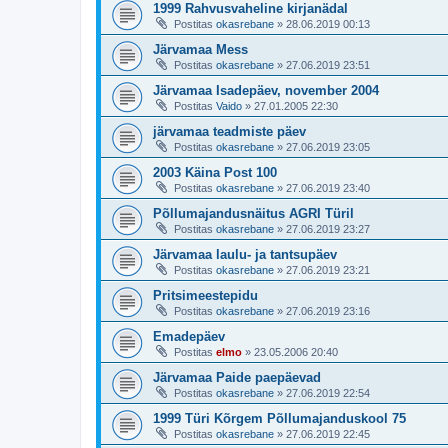
1999 Rahvusvaheline kirjanädal
Postitas
okasrebane
»
28.06.2019 00:13
Järvamaa Mess
Postitas
okasrebane
»
27.06.2019 23:51
Järvamaa Isadepäev, november 2004
Postitas
Vaido
»
27.01.2005 22:30
järvamaa teadmiste päev
Postitas
okasrebane
»
27.06.2019 23:05
2003 Käina Post 100
Postitas
okasrebane
»
27.06.2019 23:40
Põllumajandusnäitus AGRI Türil
Postitas
okasrebane
»
27.06.2019 23:27
Järvamaa laulu- ja tantsupäev
Postitas
okasrebane
»
27.06.2019 23:21
Pritsimeestepidu
Postitas
okasrebane
»
27.06.2019 23:16
Emadepäev
Postitas
elmo
»
23.05.2006 20:40
Järvamaa Paide paepäevad
Postitas
okasrebane
»
27.06.2019 22:54
1999 Türi Kõrgem Põllumajanduskool 75
Postitas
okasrebane
»
27.06.2019 22:45