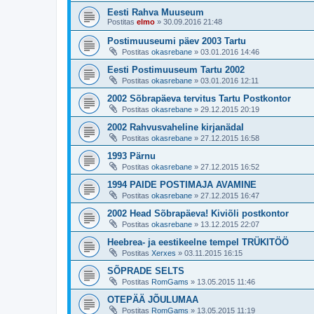
Eesti Rahva Muuseum
Postitas
elmo
»
30.09.2016 21:48
Postimuuseumi päev 2003 Tartu
Postitas
okasrebane
»
03.01.2016 14:46
Eesti Postimuuseum Tartu 2002
Postitas
okasrebane
»
03.01.2016 12:11
2002 Sõbrapäeva tervitus Tartu Postkontor
Postitas
okasrebane
»
29.12.2015 20:19
2002 Rahvusvaheline kirjanädal
Postitas
okasrebane
»
27.12.2015 16:58
1993 Pärnu
Postitas
okasrebane
»
27.12.2015 16:52
1994 PAIDE POSTIMAJA AVAMINE
Postitas
okasrebane
»
27.12.2015 16:47
2002 Head Sõbrapäeva! Kiviõli postkontor
Postitas
okasrebane
»
13.12.2015 22:07
Heebrea- ja eestikeelne tempel TRÜKITÖÖ
Postitas
Xerxes
»
03.11.2015 16:15
SÕPRADE SELTS
Postitas
RomGams
»
13.05.2015 11:46
OTEPÄÄ JÕULUMAA
Postitas
RomGams
»
13.05.2015 11:19