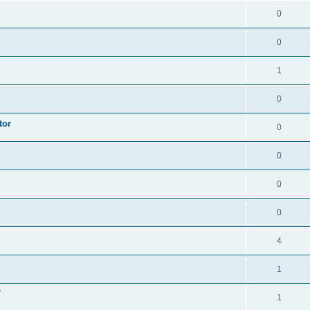
0
0
1
0
tor
0
0
0
0
4
1
7
1