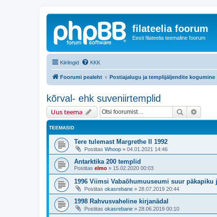
filateelia foorum
Eesti filateelia teemaline foorum
Kiirlingid
KKK
Foorumi pealeht
Postiajalugu ja templijäljendite kogumine
kõrval- ehk suveniirtemplid
Otsi
Täiend
Uus teema
TEEMASID
Tere tulemast Margrethe II 1992
Postitas
Whoop
»
04.01.2021 14:46
Antarktika 200 templid
Postitas
elmo
»
15.02.2020 00:03
1996 Viimsi Vabaõhumuuseumi suur päkapiku 
Postitas
okasrebane
»
28.07.2019 20:44
1998 Rahvusvaheline kirjanädal
Postitas
okasrebane
»
28.06.2019 00:10