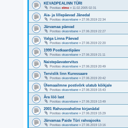
KEVADPEALINN TÜRI
Postitas
elmo
»
11.02.2005 02:31
Aia- ja lillepäevad Jänedal
Postitas
okasrebane
»
27.06.2019 22:34
Järvamaa päevad
Postitas
okasrebane
»
27.06.2019 22:27
Valga Linna Päevad
Postitas
okasrebane
»
27.06.2019 22:20
1999 Postkaardipäev
Postitas
okasrebane
»
27.06.2019 21:11
Naistepäevatervitus
Postitas
okasrebane
»
27.06.2019 20:49
Tervislik linn Kuressaare
Postitas
okasrebane
»
27.06.2019 20:42
Ülemaailmne postivõrk ulatub kõikjale
Postitas
okasrebane
»
27.06.2019 15:43
Ära löö last
Postitas
okasrebane
»
27.06.2019 13:49
2001 Rahvusvaheline kirjanädal
Postitas
okasrebane
»
27.06.2019 15:29
Järvamaa Paide Türi rahvajooks
Postitas
okasrebane
»
27.06.2019 13:16