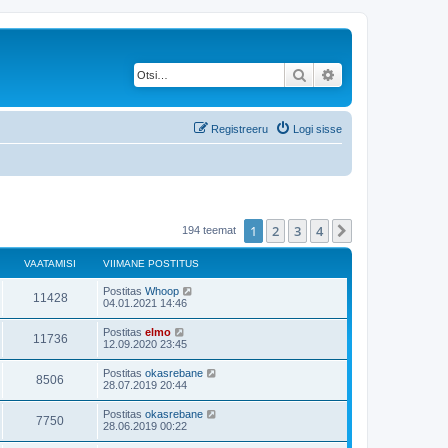
Otsi
Täiendatud otsing
Registreeru
Logi sisse
1
2
3
4
Järgmine
194 teemat
VAATAMISI
VIIMANE POSTITUS
Postitas
Whoop
11428
04.01.2021 14:46
Postitas
elmo
11736
12.09.2020 23:45
Postitas
okasrebane
8506
28.07.2019 20:44
Postitas
okasrebane
7750
28.06.2019 00:22