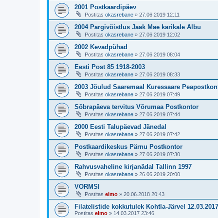
2001 Postkaardipäev
Postitas
okasrebane
»
27.06.2019 12:11
2004 Pargivõistlus Jaak Mae karikale Albu
Postitas
okasrebane
»
27.06.2019 12:02
2002 Kevadpühad
Postitas
okasrebane
»
27.06.2019 08:04
Eesti Post 85 1918-2003
Postitas
okasrebane
»
27.06.2019 08:33
2003 Jõulud Saaremaal Kuressaare Peapostkon
Postitas
okasrebane
»
27.06.2019 07:49
Sõbrapäeva tervitus Võrumaa Postkontor
Postitas
okasrebane
»
27.06.2019 07:44
2000 Eesti Talupäevad Jänedal
Postitas
okasrebane
»
27.06.2019 07:42
Postkaardikeskus Pärnu Postkontor
Postitas
okasrebane
»
27.06.2019 07:30
Rahvusvaheline kirjanädal Tallinn 1997
Postitas
okasrebane
»
26.06.2019 20:00
VORMSI
Postitas
elmo
»
20.06.2018 20:43
Filatelistide kokkutulek Kohtla-Järvel 12.03.201
Postitas
elmo
»
14.03.2017 23:46