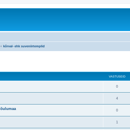
kõrval- ehk suveniirtemplid
atud otsing
VASTUSEID
0
4
jõulumaa
0
1