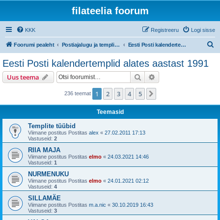
filateelia foorum
KKK
Registreeru
Logi sisse
O
Foorumi pealeht
Postiajalugu ja templijäljendite kogumine
Eesti Posti kalendertemplid alates aastast 1991
t
Eesti Posti kalendertemplid alates aastast 1991
s
Otsi
Täiendatud otsing
Uus teema
i
1
2
3
4
5
Järgmine
236 teemat
Teemasid
Templite tüübid
Viimane postitus Postitas
alex
«
27.02.2011 17:13
Vastuseid:
2
RIIA MAJA
Viimane postitus Postitas
elmo
«
24.03.2021 14:46
Vastuseid:
1
NURMENUKU
Viimane postitus Postitas
elmo
«
24.01.2021 02:12
Vastuseid:
4
SILLAMÄE
Viimane postitus Postitas
m.a.nic
«
30.10.2019 16:43
Vastuseid:
3