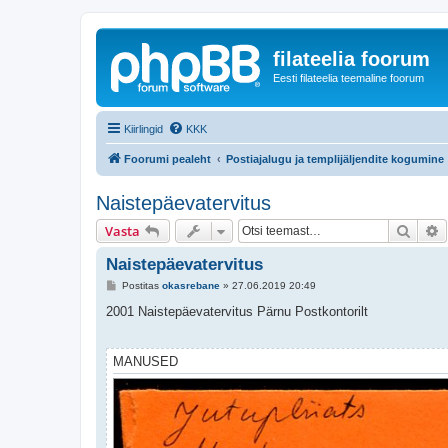
filateelia foorum
Eesti filateelia teemaline foorum
Kiirlingid
KKK
Foorumi pealeht
Postiajalugu ja templijäljendite kogumine
Naistepäevatervitus
Otsi
T
Vasta
Naistepäevatervitus
P
Postitas
okasrebane
»
27.06.2019 20:49
o
s
2001 Naistepäevatervitus Pärnu Postkontorilt
t
i
t
u
MANUSED
s