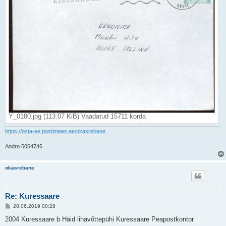
Y_0180.jpg (113.07 KiB) Vaadatud 15711 korda
https://osta-ee.postimees.ee/okasrebane
Andro 5064746
okasrebane
Re: Kuressaare
P
28.06.2019 00:28
o
s
2004 Kuressaare b Häid lihavõttepühi Kuressaare Peapostkontor
t