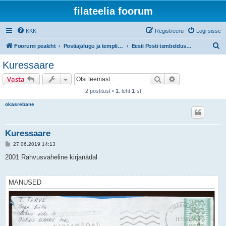
filateelia foorum
KKK
Registreeru
Logi sisse
O
Foorumi pealeht
Postiajalugu ja templijäljendite kogumine
Eesti Posti tembeldusmasinate templid alates 1991
t
Kuressaare
s
Otsi
Täiendatud otsi
Vasta
i
2 postitust •
1
. leht
1
-st
okasrebane
Kuressaare
P
27.06.2019 14:13
o
s
2001 Rahvusvaheline kirjanädal
t
i
t
u
MANUSED
s