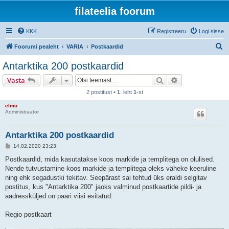
filateelia foorum
KKK
Registreeru
Logi sisse
O
Foorumi pealeht
VARIA
Postkaardid
t
Antarktika 200 postkaardid
s
Otsi
Täiendatud otsi
Vasta
i
2 postitust •
1
. leht
1
-st
elmo
Administraator
Antarktika 200 postkaardid
P
14.02.2020 23:23
o
s
Postkaardid, mida kasutatakse koos markide ja templitega on olulised.
t
Nende tutvustamine koos markide ja templitega oleks väheke keeruline
i
t
ning ehk segadustki tekitav. Seepärast sai tehtud üks eraldi selgitav
u
postitus, kus "Antarktika 200" jaoks valminud postkaartide pildi- ja
s
aadressküljed on paari viisi esitatud:
Regio postkaart