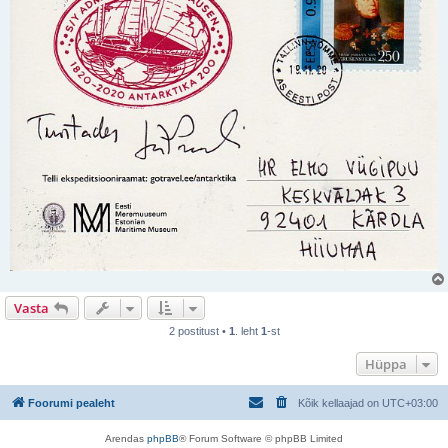
Vasta
2 postitust •
1
. leht
1
-st
Hüppa
Foorumi pealeht
Kõik kellaajad on
UTC+03:00
Arendas
phpBB
® Forum Software © phpBB Limited