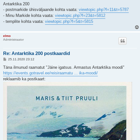
Antarktika 200
- postmarkide ühisväljaande kohta vaata:
viewtopic.php?f=11&t=5787
- Minu Markide kohta vaata:
viewtopic.php?f=23&t=5812
- templite kohta vaata:
viewtopic.php?f=5&t=5815
elmo
Administraator
Re: Antarktika 200 postkaardid
P
25.11.2020 23:12
o
s
Täna ilmunud raamatut "Jäine igatsus. Armastus Antarktika moodi"
t
https://events.gotravel.ee/reisiraamatu ... ika-moodi/
i
t
reklaamib ka postkaart:
u
s