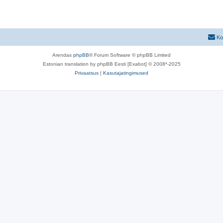
Ko
Arendas
phpBB
® Forum Software © phpBB Limited
Estonian translation by phpBB Eesti [Exabot] © 2008*-2025
Privaatsus
|
Kasutajatingimused