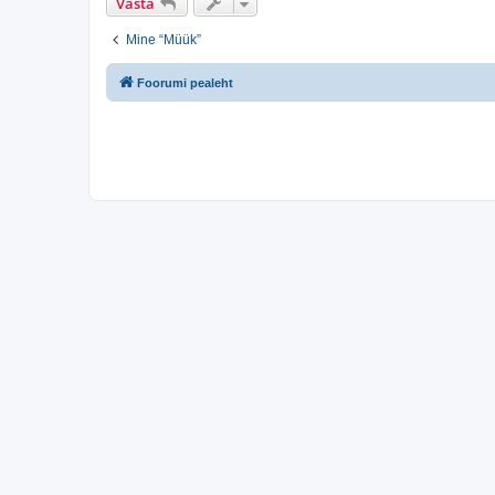
Vasta
Mine “Müük”
Foorumi pealeht