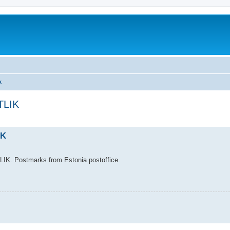
k
ETLIK
äiendatud otsing
IK
LIK. Postmarks from Estonia postoffice.