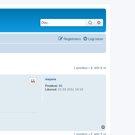
Otsi
Täiendatud otsing
Registreeru
Logi sisse
1 postitus •
1
. leht
1
-st
majana
Postitusi:
98
Liitunud:
21.02.2011 19:10
Ü
l
1 postitus •
1
. leht
1
-st