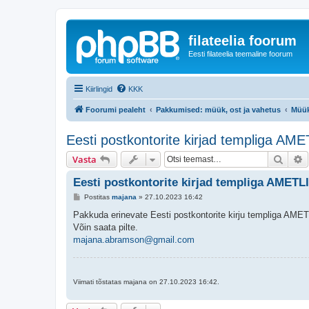
filateelia foorum
Eesti filateelia teemaline foorum
Kiirlingid
KKK
Foorumi pealeht
Pakkumised: müük, ost ja vahetus
Müü
Eesti postkontorite kirjad templiga AM
Otsi
T
Vasta
Eesti postkontorite kirjad templiga AMETL
P
Postitas
majana
»
27.10.2023 16:42
o
s
Pakkuda erinevate Eesti postkontorite kirju templiga AMET
t
Võin saata pilte.
i
t
majana.abramson@gmail.com
u
s
Viimati tõstatas majana on 27.10.2023 16:42.