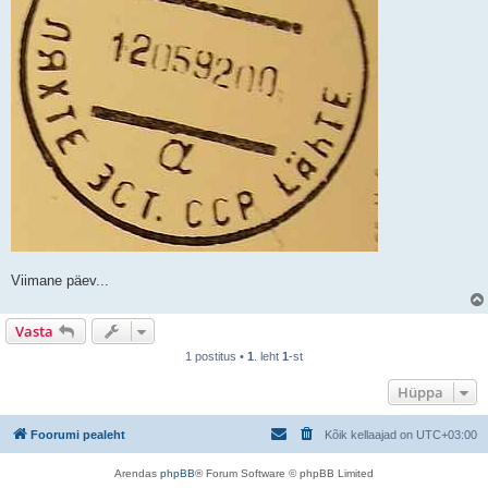
Viimane päev...
Vasta
1 postitus •
1
. leht
1
-st
Hüppa
Foorumi pealeht
Kõik kellaajad on
UTC+03:00
Arendas
phpBB
® Forum Software © phpBB Limited