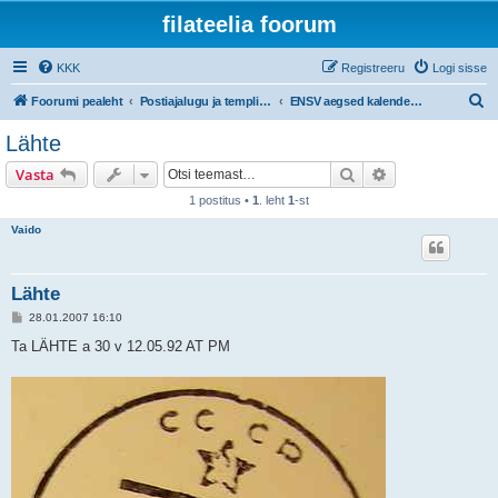
filateelia foorum
KKK
Registreeru
Logi sisse
O
Foorumi pealeht
Postiajalugu ja templijäljendite kogumine
ENSV aegsed kalendertemplid
t
Lähte
s
Otsi
Täiendatud otsi
Vasta
i
1 postitus •
1
. leht
1
-st
Vaido
Lähte
P
28.01.2007 16:10
o
s
Ta LÄHTE a 30 v 12.05.92 AT PM
t
i
t
u
s