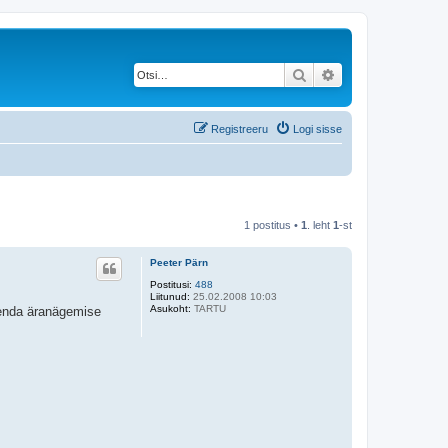
Otsi
Täiendatud otsing
Registreeru
Logi sisse
1 postitus •
1
. leht
1
-st
Peeter Pärn
Postitusi:
488
Liitunud:
25.02.2008 10:03
Asukoht:
TARTU
a enda äranägemise