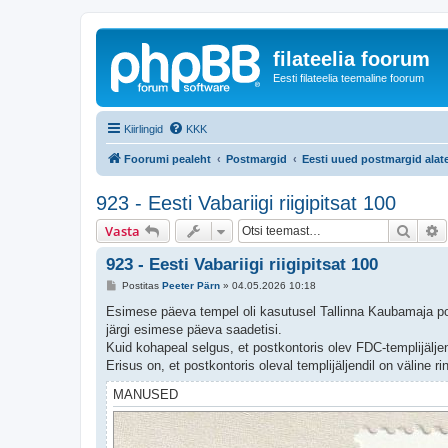
filateelia foorum
Eesti filateelia teemaline foorum
Kiirlingid
KKK
Foorumi pealeht
Postmargid
Eesti uued postmargid alate
923 - Eesti Vabariigi riigipitsat 100
Otsi
T
Vasta
923 - Eesti Vabariigi riigipitsat 100
P
Postitas
Peeter Pärn
»
04.05.2026 10:18
o
s
Esimese päeva tempel oli kasutusel Tallinna Kaubamaja pos
t
järgi esimese päeva saadetisi.
i
t
Kuid kohapeal selgus, et postkontoris olev FDC-templijälje
u
Erisus on, et postkontoris oleval templijäljendil on väline r
s
MANUSED