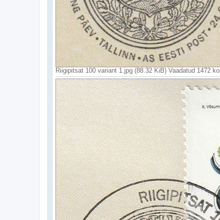
Riigipitsat 100 variant 1.jpg (88.32 KiB) Vaadatud 1472 ko