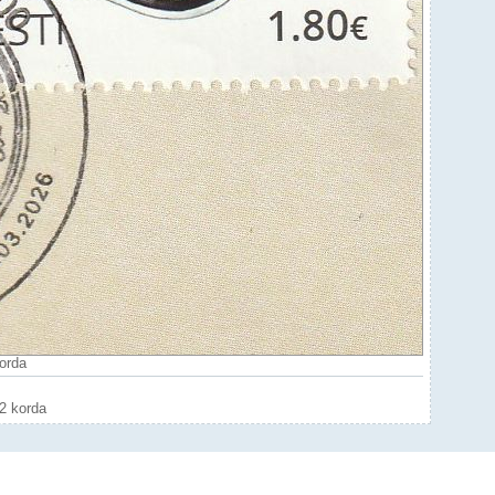
korda
72 korda