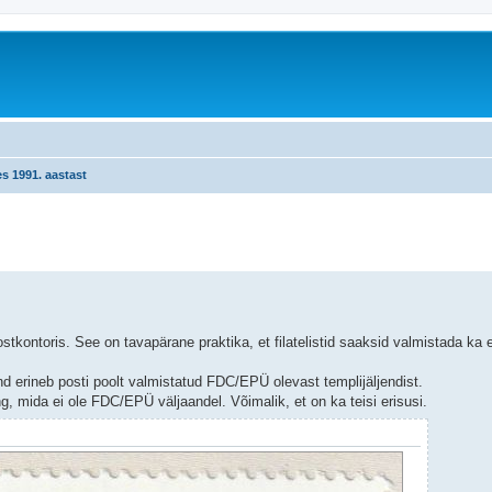
s 1991. aastast
äiendatud otsing
tkontoris. See on tavapärane praktika, et filatelistid saaksid valmistada k
nd erineb posti poolt valmistatud FDC/EPÜ olevast templijäljendist.
ing, mida ei ole FDC/EPÜ väljaandel. Võimalik, et on ka teisi erisusi.