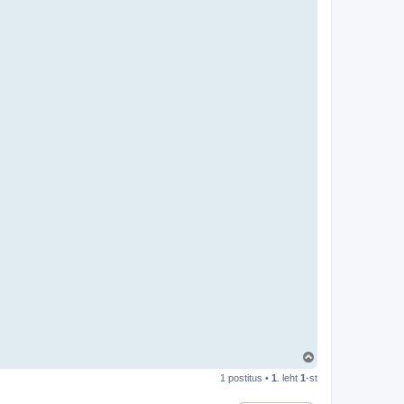
Ü
l
1 postitus •
1
. leht
1
-st
e
s